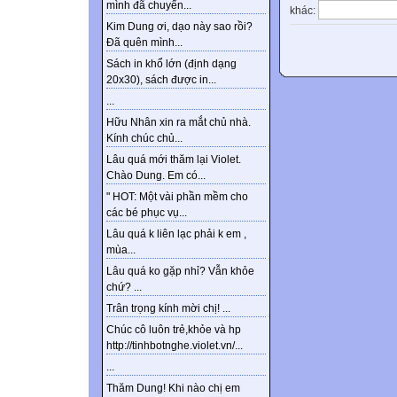
mình đã chuyển...
khác:
Kim Dung ơi, dạo này sao rồi?
Đã quên mình...
Sách in khổ lớn (định dạng
20x30), sách được in...
...
Hữu Nhân xin ra mắt chủ nhà.
Kính chúc chủ...
Lâu quá mới thăm lại Violet.
Chào Dung. Em có...
" HOT: Một vài phần mềm cho
các bé phục vụ...
Lâu quá k liên lạc phải k em ,
mùa...
Lâu quá ko gặp nhỉ? Vẫn khỏe
chứ? ...
Trân trọng kính mời chị! ...
Chúc cô luôn trẻ,khỏe và hp
http://tinhbotnghe.violet.vn/...
...
Thăm Dung! Khi nào chị em