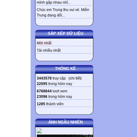
mình gặp nhau nhỉ...
Chúc em Trung thu vui vẻ. Miền
Trung đang đối...
SẮP XẾP DỮ LIỆU
Mới nhất
Tải nhiều nhất
THỐNG KÊ
3443578
truy cập (
chi tiết
)
22095
trong hôm nay
6768844
lượt xem
23096
trong hôm nay
1285
thành viên
ẢNH NGẪU NHIÊN