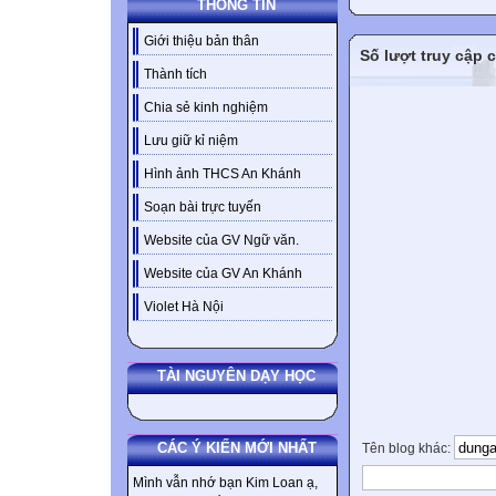
THÔNG TIN
Giới thiệu bản thân
Số lượt truy cập
Thành tích
Chia sẻ kinh nghiệm
Lưu giữ kỉ niệm
Hình ảnh THCS An Khánh
Soạn bài trực tuyến
Website của GV Ngữ văn.
Website của GV An Khánh
Violet Hà Nội
TÀI NGUYÊN DẠY HỌC
CÁC Ý KIẾN MỚI NHẤT
Tên blog khác:
Mình vẫn nhớ bạn Kim Loan ạ,