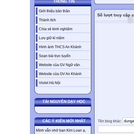
THÔNG TIN
Giới thiệu bản thân
Số lượt truy cập
Thành tích
Chia sẻ kinh nghiệm
Lưu giữ kỉ niệm
Hình ảnh THCS An Khánh
Soạn bài trực tuyến
Website của GV Ngữ văn.
Website của GV An Khánh
Violet Hà Nội
TÀI NGUYÊN DẠY HỌC
CÁC Ý KIẾN MỚI NHẤT
Tên blog khác:
Mình vẫn nhớ bạn Kim Loan ạ,