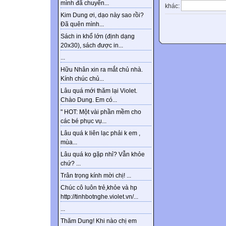
mình đã chuyển...
khác:
Kim Dung ơi, dạo này sao rồi?
Đã quên mình...
Sách in khổ lớn (định dạng
20x30), sách được in...
...
Hữu Nhân xin ra mắt chủ nhà.
Kính chúc chủ...
Lâu quá mới thăm lại Violet.
Chào Dung. Em có...
" HOT: Một vài phần mềm cho
các bé phục vụ...
Lâu quá k liên lạc phải k em ,
mùa...
Lâu quá ko gặp nhỉ? Vẫn khỏe
chứ? ...
Trân trọng kính mời chị! ...
Chúc cô luôn trẻ,khỏe và hp
http://tinhbotnghe.violet.vn/...
...
Thăm Dung! Khi nào chị em