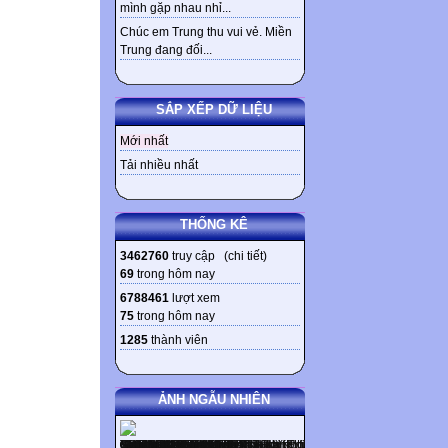
mình gặp nhau nhỉ...
Chúc em Trung thu vui vẻ. Miền
Trung đang đối...
SẮP XẾP DỮ LIỆU
Mới nhất
Tải nhiều nhất
THỐNG KÊ
3462760
truy cập (
chi tiết
)
69
trong hôm nay
6788461
lượt xem
75
trong hôm nay
1285
thành viên
ẢNH NGẪU NHIÊN