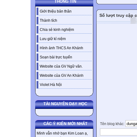
THÔNG TIN
Giới thiệu bản thân
Số lượt truy cập
Thành tích
Chia sẻ kinh nghiệm
Lưu giữ kỉ niệm
Hình ảnh THCS An Khánh
Soạn bài trực tuyến
Website của GV Ngữ văn.
Website của GV An Khánh
Violet Hà Nội
TÀI NGUYÊN DẠY HỌC
CÁC Ý KIẾN MỚI NHẤT
Tên blog khác:
Mình vẫn nhớ bạn Kim Loan ạ,