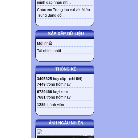
mình gặp nhau nhỉ...
Chúc em Trung thu vui vẻ. Miền
Trung đang đối...
SẮP XẾP DỮ LIỆU
Mới nhất
Tải nhiều nhất
THỐNG KÊ
3405825
truy cập (
chi tiết
)
7449
trong hôm nay
6729466
lượt xem
7681
trong hôm nay
1285
thành viên
ẢNH NGẪU NHIÊN