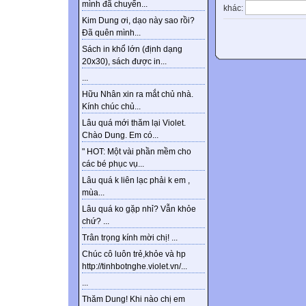
mình đã chuyển...
khác:
Kim Dung ơi, dạo này sao rồi?
Đã quên mình...
Sách in khổ lớn (định dạng
20x30), sách được in...
...
Hữu Nhân xin ra mắt chủ nhà.
Kính chúc chủ...
Lâu quá mới thăm lại Violet.
Chào Dung. Em có...
" HOT: Một vài phần mềm cho
các bé phục vụ...
Lâu quá k liên lạc phải k em ,
mùa...
Lâu quá ko gặp nhỉ? Vẫn khỏe
chứ? ...
Trân trọng kính mời chị! ...
Chúc cô luôn trẻ,khỏe và hp
http://tinhbotnghe.violet.vn/...
...
Thăm Dung! Khi nào chị em