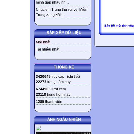
mình gặp nhau nhỉ...
Chúc em Trung thu vui vẻ. Miền
Trung đang đối...
Bác Hồ một tình yêu
SẮP XẾP DỮ LIỆU
Mới nhất
Tải nhiều nhất
THỐNG KÊ
3420649
truy cập (
chi tiết
)
22273
trong hôm nay
6744903
lượt xem
23118
trong hôm nay
1285
thành viên
ẢNH NGẪU NHIÊN