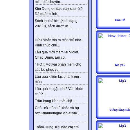
mình đã chuyển...
Kim Dung ơi, dạo này sao rồi?
Đã quên mình...
Bác Hồ
Sách in khổ lớn (định dạng
20x30), sách được in...
...
Hữu Nhân xin ra mắt chủ nhà.
Kính chúc chủ...
Lâu quá mới thăm lại Violet.
Chào Dung. Em có...
" HOT: Một vài phần mềm cho
Me yeu
các bé phục vụ...
Lâu quá k liên lạc phải k em ,
mùa...
Lâu quá ko gặp nhỉ? Vẫn khỏe
chứ? ...
Trân trọng kính mời chị! ...
Chúc cô luôn trẻ,khỏe và hp
Viếng lăng Bá
http://tinhbotnghe.violet.vn/...
...
Thăm Dung! Khi nào chị em