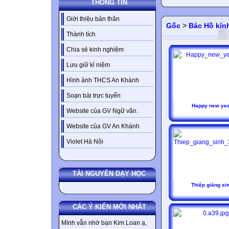
THÔNG TIN
Giới thiệu bản thân
Gốc
>
Bác Hồ kín
Thành tích
Chia sẻ kinh nghiệm
Lưu giữ kỉ niệm
Hình ảnh THCS An Khánh
Soạn bài trực tuyến
Happy new yea
Website của GV Ngữ văn.
Website của GV An Khánh
Violet Hà Nội
TÀI NGUYÊN DẠY HỌC
Thiệp giáng si
CÁC Ý KIẾN MỚI NHẤT
Mình vẫn nhớ bạn Kim Loan ạ,