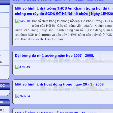
Một số hình ảnh trường THCS An Khánh trong hội thi tì
chống ma túy do SGD& ĐT Hà Nội tổ chức ( Ngày 15/4/20
Ban tổ chức trang trí phông rất đẹp. Cô Phó Hường - TPT 
niệm của Hội thi. Các cổ động viên của An Khánh đang 
mình. Vân Trang, Thuỳ Linh, Thành Trung bàn số 3 ( Linh đang quan s
chuông) BGH nhà trường và bác Lũy ( HPH) cùng các thầy cô ở PG
chú theo dõi cuộc thi. Liên tục giành...
h
.
Đội bóng đá nhà trường năm học 2007 - 2008.
nh
...
Một số hình ảnh hoạt động trong ngày 26 - 3 - 2009
HỌC
...
HẤT
n ạ,