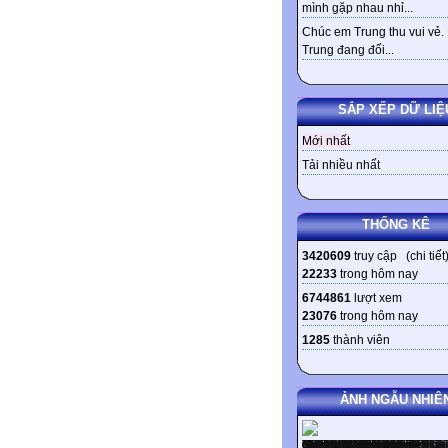
mình gặp nhau nhỉ...
Chúc em Trung thu vui vẻ.
Trung đang đối...
SẮP XẾP DỮ LIỆ
Mới nhất
Tải nhiều nhất
THỐNG KÊ
3420609
truy cập (
chi tiết
22233
trong hôm nay
6744861
lượt xem
23076
trong hôm nay
1285
thành viên
ẢNH NGẪU NHIÊ