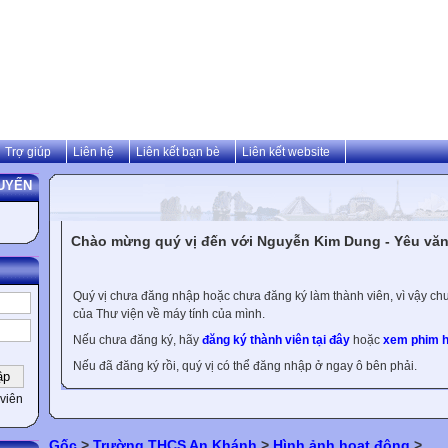
Trợ giúp
Liên hệ
Liên kết bạn bè
Liên kết website
UYẾN
Chào mừng quý vị đến với Nguyễn Kim Dung - Yêu văn 
Quý vị chưa đăng nhập hoặc chưa đăng ký làm thành viên, vì vậy chưa
của Thư viện về máy tính của mình.
Nếu chưa đăng ký, hãy
đăng ký thành viên tại đây
hoặc
xem phim h
Nếu đã đăng ký rồi, quý vị có thể đăng nhập ở ngay ô bên phải.
viên
Gốc
>
Trường THCS An Khánh
>
Hình ảnh hoạt động
>