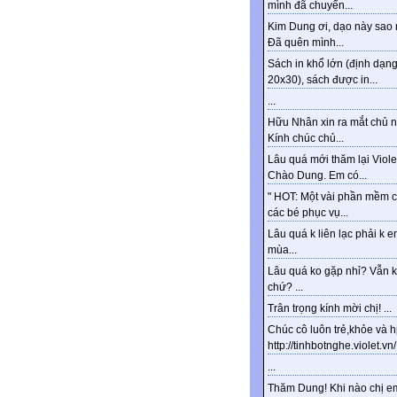
mình đã chuyển...
Kim Dung ơi, dạo này sao 
Đã quên mình...
Sách in khổ lớn (định dạn
20x30), sách được in...
...
Hữu Nhân xin ra mắt chủ n
Kính chúc chủ...
Lâu quá mới thăm lại Viole
Chào Dung. Em có...
" HOT: Một vài phần mềm 
các bé phục vụ...
Lâu quá k liên lạc phải k e
mùa...
Lâu quá ko gặp nhỉ? Vẫn 
chứ? ...
Trân trọng kính mời chị! ...
Chúc cô luôn trẻ,khỏe và 
http://tinhbotnghe.violet.vn/.
...
Thăm Dung! Khi nào chị e