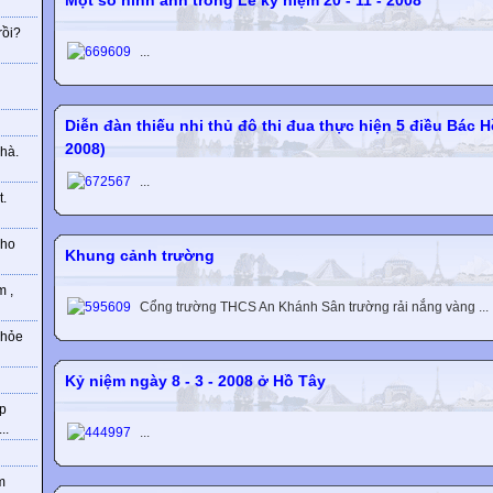
Một số hình ảnh trong Lễ kỷ niệm 20 - 11 - 2008
rồi?
...
g
Diễn đàn thiếu nhi thủ đô thi đua thực hiện 5 điều Bác H
2008)
hà.
...
t.
cho
Khung cảnh trường
m ,
Cổng trường THCS An Khánh Sân trường rải nắng vàng ...
khỏe
Kỷ niệm ngày 8 - 3 - 2008 ở Hồ Tây
hp
..
...
m