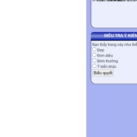
ĐIỀU TRA Ý KIẾ
Bạn thấy trang này như th
Đẹp
Đơn điệu
Bình thường
Ý kiến khác