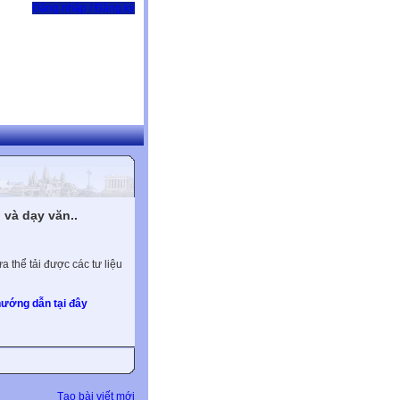
Đăng nhập / Đăng ký
và dạy văn..
 thể tải được các tư liệu
ướng dẫn tại đây
Tạo bài viết mới