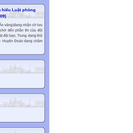
m hiểu Luật phòng
09)
(Áo vàng)đang nhận cờ lưu
chờ đến phần thi của đội
át đội bạn, Trung đang thử
D - Huyện Đoàn đang chăm