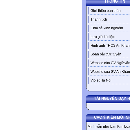
THÔNG TIN
Giới thiệu bản thân
Thành tích
Chia sẻ kinh nghiệm
Lưu giữ kỉ niệm
Hình ảnh THCS An Khán
Soạn bài trực tuyến
Website của GV Ngữ văn
Website của GV An Khá
Violet Hà Nội
TÀI NGUYÊN DẠY 
CÁC Ý KIẾN MỚI N
Mình vẫn nhớ bạn Kim Loa