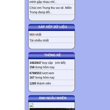
mình gặp nhau nhỉ...
Chúc em Trung thu vui vẻ. Miền
Trung đang đối...
SẮP XẾP DỮ LIỆU
Mới nhất
Tải nhiều nhất
THỐNG KÊ
3462847
truy cập (
chi tiết
)
156
trong hôm nay
6788553
lượt xem
167
trong hôm nay
1285
thành viên
ẢNH NGẪU NHIÊN