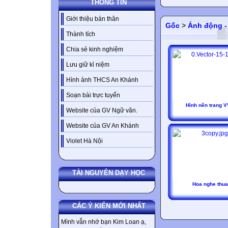
THÔNG TIN
Giới thiệu bản thân
Gốc
>
Ảnh động -
Thành tích
Chia sẻ kinh nghiệm
Lưu giữ kỉ niệm
Hình ảnh THCS An Khánh
Soạn bài trực tuyến
Hình nền trang V
Website của GV Ngữ văn.
Website của GV An Khánh
Violet Hà Nội
TÀI NGUYÊN DẠY HỌC
Hoa nghe thua
CÁC Ý KIẾN MỚI NHẤT
Mình vẫn nhớ bạn Kim Loan ạ,