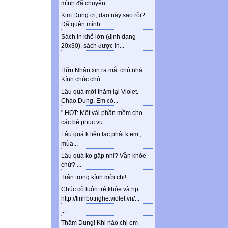
mình đã chuyển...
Kim Dung ơi, dạo này sao rồi?
Đã quên mình...
Sách in khổ lớn (định dạng
20x30), sách được in...
...
Hữu Nhân xin ra mắt chủ nhà.
Kính chúc chủ...
Lâu quá mới thăm lại Violet.
Chào Dung. Em có...
" HOT: Một vài phần mềm cho
các bé phục vụ...
Lâu quá k liên lạc phải k em ,
mùa...
Lâu quá ko gặp nhỉ? Vẫn khỏe
chứ? ...
Trân trọng kính mời chị! ...
Chúc cô luôn trẻ,khỏe và hp
http://tinhbotnghe.violet.vn/...
...
Thăm Dung! Khi nào chị em