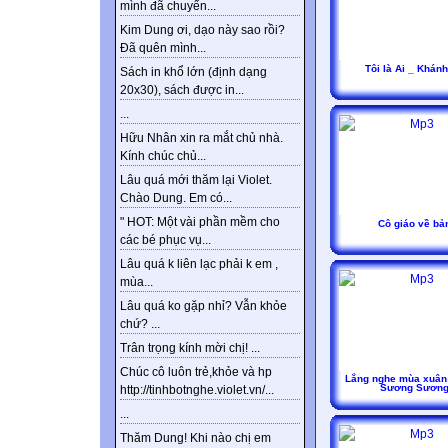
mình đã chuyển...
Kim Dung ơi, dạo này sao rồi?
Đã quên mình...
Tôi là Ai _ Khán
Sách in khổ lớn (định dạng
20x30), sách được in...
...
Hữu Nhân xin ra mắt chủ nhà.
Kính chúc chủ...
Lâu quá mới thăm lại Violet.
Chào Dung. Em có...
" HOT: Một vài phần mềm cho
Cô giáo về bả
các bé phục vụ...
Lâu quá k liên lạc phải k em ,
mùa...
Lâu quá ko gặp nhỉ? Vẫn khỏe
chứ? ...
Trân trọng kính mời chị! ...
Chúc cô luôn trẻ,khỏe và hp
Lắng nghe mùa xuân 
Sương Sươn
http://tinhbotnghe.violet.vn/...
...
Thăm Dung! Khi nào chị em