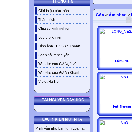
THÔNG TIN
Giới thiệu bản thân
Gốc
>
Âm nhạc
>
Thành tích
Chia sẻ kinh nghiệm
Lưu giữ kỉ niệm
Hình ảnh THCS An Khánh
Soạn bài trực tuyến
LÒNG MẸ
Website của GV Ngữ văn.
Website của GV An Khánh
Violet Hà Nội
TÀI NGUYÊN DẠY HỌC
Huế Thương
CÁC Ý KIẾN MỚI NHẤT
Mình vẫn nhớ bạn Kim Loan ạ,