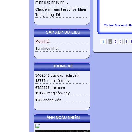
mình gặp nhau nhỉ...
Chúc em Trung thu vui vẻ. Miền
Trung đang đối...
Chỉ hai đứa mình th
SẮP XẾP DỮ LIỆU
Mới nhất
1
2
3
4
Tải nhiều nhất
THỐNG KÊ
3462643
truy cập (
chi tiết
)
18775
trong hôm nay
6788335
lượt xem
19172
trong hôm nay
1285
thành viên
ẢNH NGẪU NHIÊN