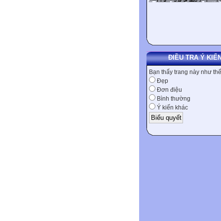
ĐIỀU TRA Ý KIẾ
Bạn thấy trang này như th
Đẹp
Đơn điệu
Bình thường
Ý kiến khác