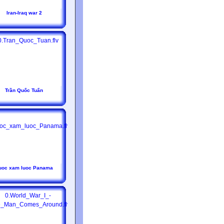
Iran-Iraq war 2
Trần Quốc Tuấn
uoc xam luoc Panama