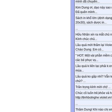
mình đã chuyển...
Kim Dung ơi, dạo này sao 
Đã quên mình...
Sách in khổ lớn (định dạn
20x30), sách được in...
...
Hữu Nhân xin ra mắt chủ n
Kính chúc chủ...
Lâu quá mới thăm lại Viole
Chào Dung. Em có...
" HOT: Một vài phần mềm 
các bé phục vụ...
Lâu quá k liên lạc phải k e
mùa...
Lâu quá ko gặp nhỉ? Vẫn 
chứ? ...
Trân trọng kính mời chị! ...
Chúc cô luôn trẻ,khỏe và 
http://tinhbotnghe.violet.vn/.
...
Thăm Dung! Khi nào chị e