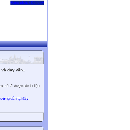
Đăng nhập / Đăng ký
và dạy văn..
 thể tải được các tư liệu
ướng dẫn tại đây