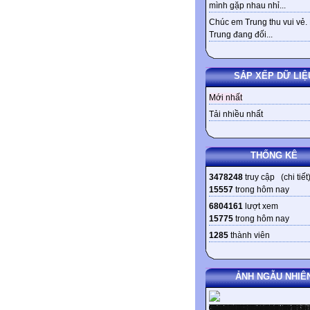
mình gặp nhau nhỉ...
Chúc em Trung thu vui vẻ.
Trung đang đối...
SẮP XẾP DỮ LIỆ
Mới nhất
Tải nhiều nhất
THỐNG KÊ
3478248
truy cập (
chi tiết
15557
trong hôm nay
6804161
lượt xem
15775
trong hôm nay
1285
thành viên
ẢNH NGẪU NHIÊ