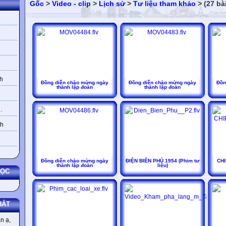
Gốc
>
Video - clip
>
Lịch sử
>
Tư liệu tham khảo
> (27 bà
h
Đồng diễn chào mừng ngày
Đồng diễn chào mừng ngày
Đồn
thành lập đoàn
thành lập đoàn
.
nh
Đồng diễn chào mừng ngày
ĐIỆN BIÊN PHỦ 1954 (Phim tư
CHI
thành lập đoàn
liệu)
HỌC
HẤT
n ạ,