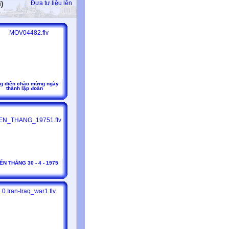
i)
Đưa tư liệu lên
g diễn chào mừng ngày
thành lập đoàn
ẾN THẮNG 30 - 4 - 1975