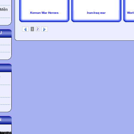
 Miền
Korean War Heroes
Iran-Iraq war
Worl
1
2
U
)
N