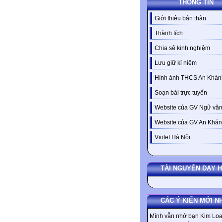
THÔNG TIN
Giới thiệu bản thân
Thành tích
Chia sẻ kinh nghiệm
Lưu giữ kỉ niệm
Hình ảnh THCS An Khán
Soạn bài trực tuyến
Website của GV Ngữ văn
Website của GV An Khá
Violet Hà Nội
TÀI NGUYÊN DẠY 
CÁC Ý KIẾN MỚI N
Mình vẫn nhớ bạn Kim Loa