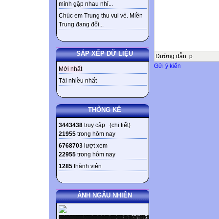
mình gặp nhau nhỉ...
Chúc em Trung thu vui vẻ. Miền
Trung đang đối...
SẮP XẾP DỮ LIỆU
Đường dẫn
:
p
Gửi ý kiến
Mới nhất
Tải nhiều nhất
THỐNG KÊ
3443438
truy cập (
chi tiết
)
21955
trong hôm nay
6768703
lượt xem
22955
trong hôm nay
1285
thành viên
ẢNH NGẪU NHIÊN