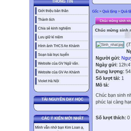
THÔNG TIN
Giới thiệu bản thân
Gốc
>
Quà tặng
>
Quà tặ
Thành tích
Chúc mừng sinh nhậ
Chia sẻ kinh nghiệm
Chúc mừng sinh n
Lưu giữ kỉ niệm
(
T
Hình ảnh THCS An Khánh
N
Soạn bài trực tuyến
Người gửi:
Nguy
Website của GV Ngữ văn.
Ngày gửi:
12h:4
Dung lượng:
54
Website của GV An Khánh
Số lượt tải:
1
Violet Hà Nội
Mô tả:
Chúc bạn sinh nhậ
TÀI NGUYÊN DẠY HỌC
phúc lại càng hạ
Số lượt thích:
0
CÁC Ý KIẾN MỚI NHẤT
Mình vẫn nhớ bạn Kim Loan ạ,