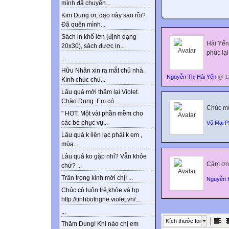
mình đã chuyển...
Kim Dung ơi, dạo này sao rồi?
Đã quên mình...
Sách in khổ lớn (định dạng
Hải Yến 
20x30), sách được in...
phúc lạ
...
Hữu Nhân xin ra mắt chủ nhà.
Nguyễn Thị Hải Yến
@ 12
Kính chúc chủ...
Lâu quá mới thăm lại Violet.
Chào Dung. Em có...
Chúc mừ
" HOT: Một vài phần mềm cho
các bé phục vụ...
Vũ Mai 
Lâu quá k liên lạc phải k em ,
mùa...
Lâu quá ko gặp nhỉ? Vẫn khỏe
Cảm ơn 
chứ? ...
Trân trọng kính mời chị! ...
Nguyễn 
Chúc cô luôn trẻ,khỏe và hp
http://tinhbotnghe.violet.vn/...
...
Kích thước font
Thăm Dung! Khi nào chị em