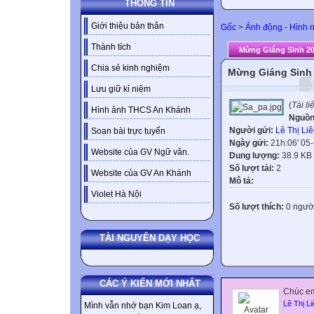
THÔNG TIN
Giới thiệu bản thân
Gốc
>
Ảnh động - Hình 
Thành tích
Mừng Giáng Sinh 2
Chia sẻ kinh nghiệm
Mừng Giáng Sinh
Lưu giữ kỉ niệm
(
Tài l
Hình ảnh THCS An Khánh
Nguồn
Người gửi:
Lê Thị Li
Soạn bài trực tuyến
Ngày gửi:
21h:06' 05
Website của GV Ngữ văn.
Dung lượng:
38.9 KB
Số lượt tải:
2
Website của GV An Khánh
Mô tả:
Violet Hà Nội
Số lượt thích:
0 ngườ
TÀI NGUYÊN DẠY HỌC
CÁC Ý KIẾN MỚI NHẤT
Chúc em
Lê Thị Li
Mình vẫn nhớ bạn Kim Loan ạ,