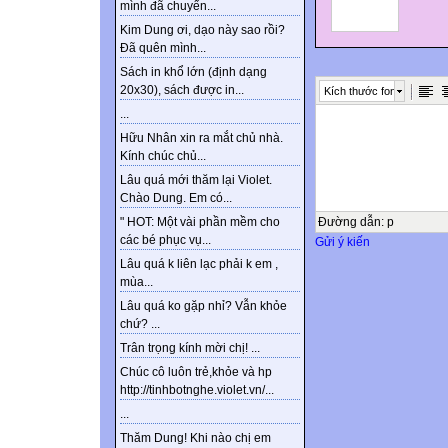
mình đã chuyển...
Kim Dung ơi, dạo này sao rồi?
Đã quên mình...
Sách in khổ lớn (định dạng
20x30), sách được in...
Kích thước font
...
Hữu Nhân xin ra mắt chủ nhà.
Kính chúc chủ...
Lâu quá mới thăm lại Violet.
Chào Dung. Em có...
Đường dẫn
:
p
" HOT: Một vài phần mềm cho
các bé phục vụ...
Gửi ý kiến
Lâu quá k liên lạc phải k em ,
mùa...
Lâu quá ko gặp nhỉ? Vẫn khỏe
chứ? ...
Trân trọng kính mời chị! ...
Chúc cô luôn trẻ,khỏe và hp
http://tinhbotnghe.violet.vn/...
...
Thăm Dung! Khi nào chị em