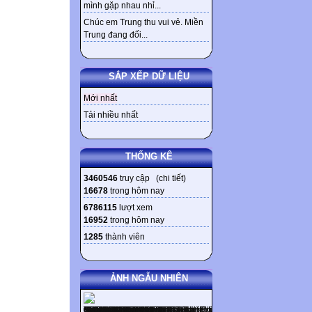
mình gặp nhau nhỉ...
Chúc em Trung thu vui vẻ. Miền
Trung đang đối...
SẮP XẾP DỮ LIỆU
Mới nhất
Tải nhiều nhất
THỐNG KÊ
3460546
truy cập (
chi tiết
)
16678
trong hôm nay
6786115
lượt xem
16952
trong hôm nay
1285
thành viên
ẢNH NGẪU NHIÊN