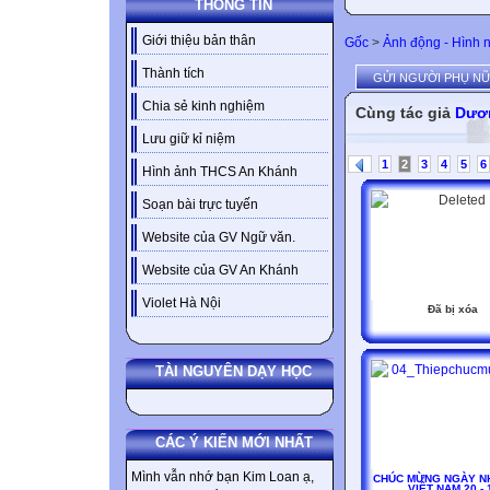
THÔNG TIN
Giới thiệu bản thân
Gốc
>
Ảnh động - Hình 
Thành tích
GỬI NGƯỜI PHỤ NỮ
Chia sẻ kinh nghiệm
Cùng tác giả
Dươ
Lưu giữ kỉ niệm
1
2
3
4
5
6
Hình ảnh THCS An Khánh
Soạn bài trực tuyến
Website của GV Ngữ văn.
Website của GV An Khánh
Violet Hà Nội
Đã bị xóa
TÀI NGUYÊN DẠY HỌC
CÁC Ý KIẾN MỚI NHẤT
Mình vẫn nhớ bạn Kim Loan ạ,
CHÚC MỪNG NGÀY N
VIỆT NAM 20 - 