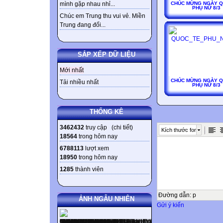
CHÚC MỪNG NGÀY Q
mình gặp nhau nhỉ...
PHỤ NỮ 8/3
Chúc em Trung thu vui vẻ. Miền
Trung đang đối...
SẮP XẾP DỮ LIỆU
Mới nhất
CHÚC MỪNG NGÀY Q
Tải nhiều nhất
PHỤ NỮ 8/3
THỐNG KÊ
3462432
truy cập (
chi tiết
)
Kích thước font
18564
trong hôm nay
6788113
lượt xem
18950
trong hôm nay
1285
thành viên
Đường dẫn
:
p
ẢNH NGẪU NHIÊN
Gửi ý kiến