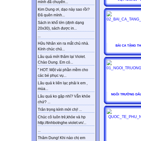
mình đã chuyển...
Kim Dung ơi, dạo này sao rồi?
Đã quên mình...
Sách in khổ lớn (định dạng
20x30), sách được in...
...
Hữu Nhân xin ra mắt chủ nhà.
BÀI CA TẶNG T
Kính chúc chủ...
Lâu quá mới thăm lại Violet.
Chào Dung. Em có...
" HOT: Một vài phần mềm cho
các bé phục vụ...
Lâu quá k liên lạc phải k em ,
mùa...
NGÔI TRƯỜNG DẤ
Lâu quá ko gặp nhỉ? Vẫn khỏe
chứ? ...
Trân trọng kính mời chị! ...
Chúc cô luôn trẻ,khỏe và hp
http://tinhbotnghe.violet.vn/...
...
Thăm Dung! Khi nào chị em