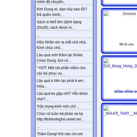
mình đã chuyển...
Kim Dung ơi, dạo này sao rồi?
Đã quên mình...
Sách in khổ lớn (định dạng
20x30), sách được in...
...
Hữu Nhân xin ra mắt chủ nhà.
Đã bị xóa
Kính chúc chủ...
Lâu quá mới thăm lại Violet.
Chào Dung. Em có...
" HOT: Một vài phần mềm cho
các bé phục vụ...
Lâu quá k liên lạc phải k em ,
mùa...
BÔNG HỒNG Đ
Lâu quá ko gặp nhỉ? Vẫn khỏe
chứ? ...
Trân trọng kính mời chị! ...
Chúc cô luôn trẻ,khỏe và hp
http://tinhbotnghe.violet.vn/...
...
Thăm Dung! Khi nào chị em