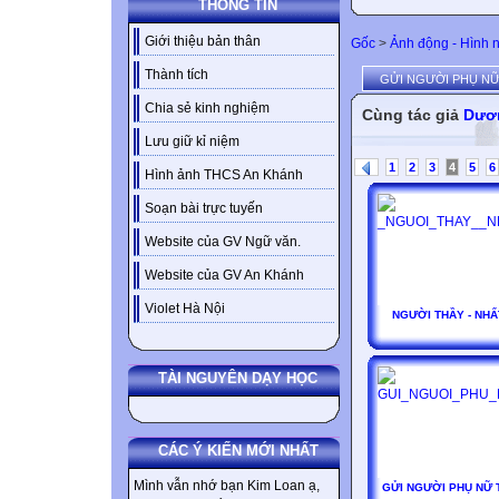
THÔNG TIN
Giới thiệu bản thân
Gốc
>
Ảnh động - Hình 
Thành tích
GỬI NGƯỜI PHỤ NỮ
Chia sẻ kinh nghiệm
Cùng tác giả
Dươ
Lưu giữ kỉ niệm
1
2
3
4
5
6
Hình ảnh THCS An Khánh
Soạn bài trực tuyến
Website của GV Ngữ văn.
Website của GV An Khánh
Violet Hà Nội
NGƯỜI THẦY - NHẤ
TÀI NGUYÊN DẠY HỌC
CÁC Ý KIẾN MỚI NHẤT
Mình vẫn nhớ bạn Kim Loan ạ,
GỬI NGƯỜI PHỤ NỮ 