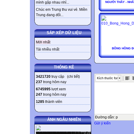
NGƯỜI THẦY - NHẤ
mình gặp nhau nhỉ...
Chúc em Trung thu vui vẻ. Miền
Trung đang đối...
SẮP XẾP DỮ LIỆU
Mới nhất
BÔNG HỒNG Đ
Tải nhiều nhất
THỐNG KÊ
3421720
truy cập (
chi tiết
)
Kích thước font
237
trong hôm nay
6745995
lượt xem
247
trong hôm nay
1285
thành viên
Đường dẫn
:
p
ẢNH NGẪU NHIÊN
Gửi ý kiến