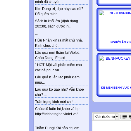
mình đã chuyển...
Kim Dung ơi, dạo này sao rồi?
Đã quên mình...
Sách in khổ lớn (định dạng
20x30), sách được in...
...
Hữu Nhân xin ra mắt chủ nhà.
NGƯỜI ĂN XI
Kính chúc chủ...
Lâu quá mới thăm lại Violet.
Chào Dung. Em có...
" HOT: Một vài phần mềm cho
các bé phục vụ...
Lâu quá k liên lạc phải k em ,
mùa...
DẾ MÈN BÊNH VỰC 
Lâu quá ko gặp nhỉ? Vẫn khỏe
chứ? ...
Trân trọng kính mời chị! ...
Chúc cô luôn trẻ,khỏe và hp
http://tinhbotnghe.violet.vn/...
Kích thước font
...
Thăm Dung! Khi nào chị em