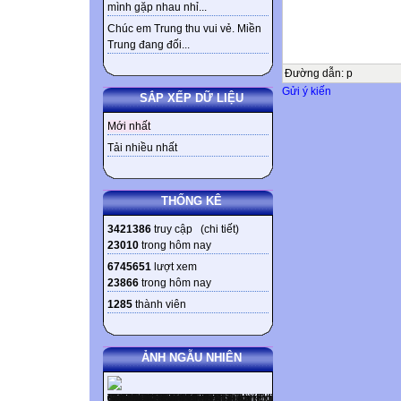
mình gặp nhau nhỉ...
Chúc em Trung thu vui vẻ. Miền
Trung đang đối...
Đường dẫn
:
p
Gửi ý kiến
SẮP XẾP DỮ LIỆU
Mới nhất
Tải nhiều nhất
THỐNG KÊ
3421386
truy cập (
chi tiết
)
23010
trong hôm nay
6745651
lượt xem
23866
trong hôm nay
1285
thành viên
ẢNH NGẪU NHIÊN