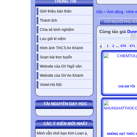
THÔNG TIN
Giới thiệu bản thân
Gốc
>
Ảnh động - Hình 
Thành tích
GỬI NGƯỜI PHỤ NỮ
Chia sẻ kinh nghiệm
Cùng tác giả
Dươ
Lưu giữ kỉ niệm
...
1
2
570
571
Hình ảnh THCS An Khánh
Soạn bài trực tuyến
Website của GV Ngữ văn.
Website của GV An Khánh
Violet Hà Nội
CHỊ EM TÔI
TÀI NGUYÊN DẠY HỌC
CÁC Ý KIẾN MỚI NHẤT
Mình vẫn nhớ bạn Kim Loan ạ,
NHỮNG HẠT THÓC 