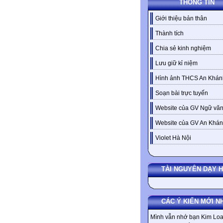
THÔNG TIN
Giới thiệu bản thân
Thành tích
Chia sẻ kinh nghiệm
Lưu giữ kỉ niệm
Hình ảnh THCS An Khán
Soạn bài trực tuyến
Website của GV Ngữ văn
Website của GV An Khá
Violet Hà Nội
TÀI NGUYÊN DẠY 
CÁC Ý KIẾN MỚI N
Mình vẫn nhớ bạn Kim Loa