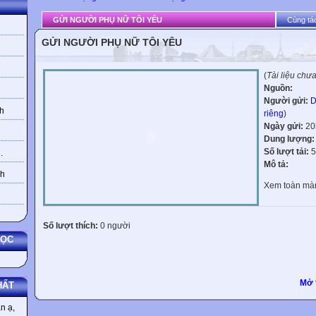
GỬI NGƯỜI PHỤ NỮ TÔI YÊU
Cùng tác
GỬI NGƯỜI PHỤ NỮ TÔI YÊU
(
Tài liệu chư
Nguồn:
Người gửi:
D
h
riêng
)
Ngày gửi:
20
Dung lượng
Số lượt tải:
5
.
Mô tả:
nh
Xem toàn mà
Số lượt thích:
0 người
HỌC
Mở 
HẤT
n ạ,