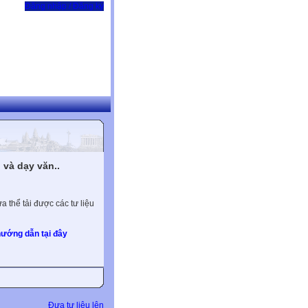
Đăng nhập / Đăng ký
và dạy văn..
 thể tải được các tư liệu
ướng dẫn tại đây
Đưa tư liệu lên