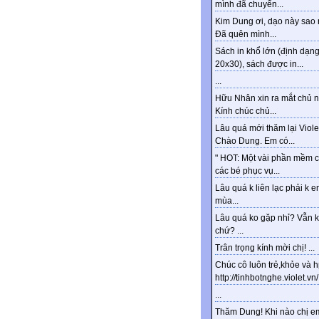
mình đã chuyển...
Kim Dung ơi, dạo này sao 
Đã quên mình...
Sách in khổ lớn (định dạn
20x30), sách được in...
...
Hữu Nhân xin ra mắt chủ n
Kính chúc chủ...
Lâu quá mới thăm lại Viole
Chào Dung. Em có...
" HOT: Một vài phần mềm 
các bé phục vụ...
Lâu quá k liên lạc phải k e
mùa...
Lâu quá ko gặp nhỉ? Vẫn 
chứ? ...
Trân trọng kính mời chị! ...
Chúc cô luôn trẻ,khỏe và 
http://tinhbotnghe.violet.vn/.
...
Thăm Dung! Khi nào chị e