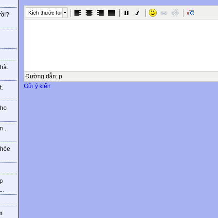
Kích thước font
rồi?
g
hà.
Đường dẫn
:
p
Gửi ý kiến
t.
cho
m ,
khỏe
hp
..
m