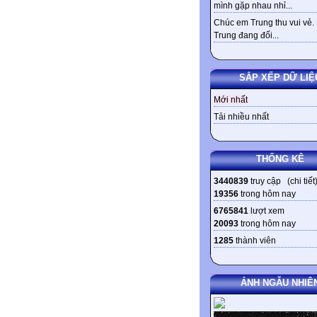
mình gặp nhau nhỉ...
Chúc em Trung thu vui vẻ.
Trung đang đối...
SẮP XẾP DỮ LIỆ
Mới nhất
Tải nhiều nhất
THỐNG KÊ
3440839
truy cập (
chi tiết
19356
trong hôm nay
6765841
lượt xem
20093
trong hôm nay
1285
thành viên
ẢNH NGẪU NHIÊ