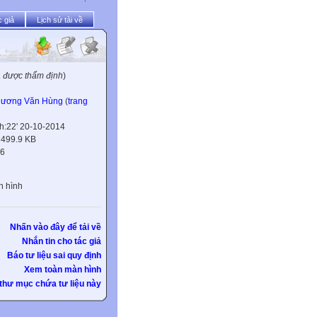
 giả
Lịch sử tải về
a được thẩm định
)
ương Văn Hùng
(
trang
h:22' 20-10-2014
:
499.9 KB
6
n hình
Nhấn vào đây để tải về
Nhắn tin cho tác giả
Báo tư liệu sai quy định
Xem toàn màn hình
thư mục chứa tư liệu này