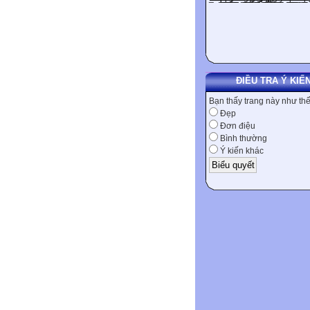
ĐIỀU TRA Ý KIẾ
Bạn thấy trang này như th
Đẹp
Đơn điệu
Bình thường
Ý kiến khác