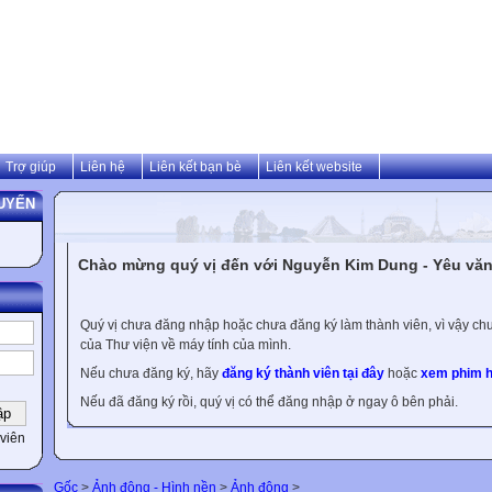
Trợ giúp
Liên hệ
Liên kết bạn bè
Liên kết website
UYẾN
Chào mừng quý vị đến với Nguyễn Kim Dung - Yêu văn 
Quý vị chưa đăng nhập hoặc chưa đăng ký làm thành viên, vì vậy chưa
của Thư viện về máy tính của mình.
Nếu chưa đăng ký, hãy
đăng ký thành viên tại đây
hoặc
xem phim h
Nếu đã đăng ký rồi, quý vị có thể đăng nhập ở ngay ô bên phải.
viên
Gốc
>
Ảnh động - Hình nền
>
Ảnh động
>