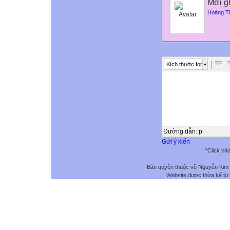
Mời g
Hoàng T
Kích thước font
Đường dẫn
:
p
Gửi ý kiến
"Click và
Bản quyền thuộc về Nguyễn Kim
Website được thừa kế từ