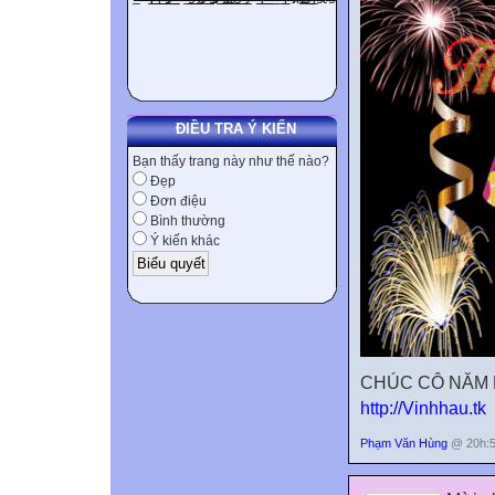
ĐIỀU TRA Ý KIẾN
Bạn thấy trang này như thế nào?
Đẹp
Đơn điệu
Bình thường
Ý kiến khác
CHÚC CÔ NĂM 
http://Vinhhau.tk
Phạm Văn Hùng
@ 20h:5