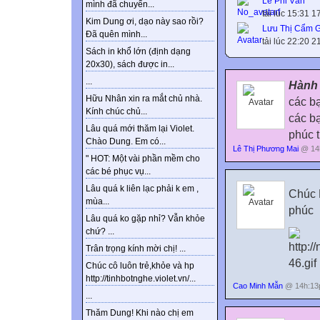
Lê Phi Vân
mình đã chuyển...
tải lúc 15:31 
Kim Dung ơi, dạo này sao rồi?
Lưu Thị Cẩm 
Đã quên mình...
tải lúc 22:20 
Sách in khổ lớn (định dạng
20x30), sách được in...
...
Hành 
Hữu Nhân xin ra mắt chủ nhà.
các bạ
Kính chúc chủ...
các bạ
Lâu quá mới thăm lại Violet.
phúc 
Chào Dung. Em có...
Lê Thị Phương Mai
@ 14h
" HOT: Một vài phần mềm cho
các bé phục vụ...
Lâu quá k liên lạc phải k em ,
Chúc 
mùa...
phúc
Lâu quá ko gặp nhỉ? Vẫn khỏe
chứ? ...
Trân trọng kính mời chị! ...
Chúc cô luôn trẻ,khỏe và hp
http://tinhbotnghe.violet.vn/...
Cao Minh Mẫn
@ 14h:13p
...
Thăm Dung! Khi nào chị em