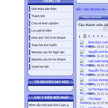
THÔNG TIN
Giới thiệu bản thân
Gốc
>
Bác Hồ kính yêu
Thành tích
Happy new year
Chia sẻ kinh nghiệm
Các thành viên đã
Lưu giữ kỉ niệm
...
1
2
3
4
5
Hình ảnh THCS An Khánh
Đinh Đức Cườ
Soạn bài trực tuyến
tải lúc 22:01 
nguyễn anh th
Website của GV Ngữ văn.
tải lúc 11:42 
Website của GV An Khánh
ngô xuân ban
tải lúc 06:00 
Violet Hà Nội
Nguyễn Thị La
tải lúc 22:59 
Lê Duy Vương
TÀI NGUYÊN DẠY HỌC
tải lúc 21:37 
Lê Thị Nam H
tải lúc 11:21 1
CÁC Ý KIẾN MỚI NHẤT
Thu Ngan
tải lúc 07:37 
Mình vẫn nhớ bạn Kim Loan ạ,