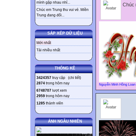
mình gặp nhau nhỉ...
Chúc 
Chúc em Trung thu vui vẻ. Miền
Trung đang đối...
SẮP XẾP DỮ LIỆU
Mới nhất
Tải nhiều nhất
THỐNG KÊ
3424357
truy cập (
chi tiết
)
2874
trong hôm nay
Nguyễn Minh Hồng Loan
6748707
lượt xem
2959
trong hôm nay
1285
thành viên
ẢNH NGẪU NHIÊN