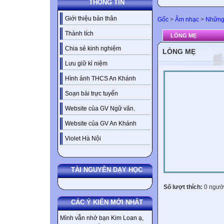
THÔNG TIN
Giới thiệu bản thân
Gốc
>
Âm nhạc
>
Những 
Thành tích
LÒNG MẸ
Chia sẻ kinh nghiệm
LÒNG MẸ
Lưu giữ kỉ niệm
Hình ảnh THCS An Khánh
Soạn bài trực tuyến
Website của GV Ngữ văn.
Website của GV An Khánh
Violet Hà Nội
TÀI NGUYÊN DẠY HỌC
Số lượt thích:
0 ngườ
CÁC Ý KIẾN MỚI NHẤT
Mình vẫn nhớ bạn Kim Loan ạ,