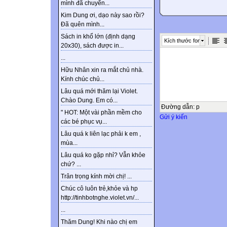
mình đã chuyển...
Kim Dung ơi, dạo này sao rồi?
Đã quên mình...
Sách in khổ lớn (định dạng
Kích thước font
20x30), sách được in...
...
Hữu Nhân xin ra mắt chủ nhà.
Kính chúc chủ...
Lâu quá mới thăm lại Violet.
Chào Dung. Em có...
Đường dẫn
:
p
" HOT: Một vài phần mềm cho
Gửi ý kiến
các bé phục vụ...
Lâu quá k liên lạc phải k em ,
mùa...
Lâu quá ko gặp nhỉ? Vẫn khỏe
chứ? ...
Trân trọng kính mời chị! ...
Chúc cô luôn trẻ,khỏe và hp
http://tinhbotnghe.violet.vn/...
...
Thăm Dung! Khi nào chị em