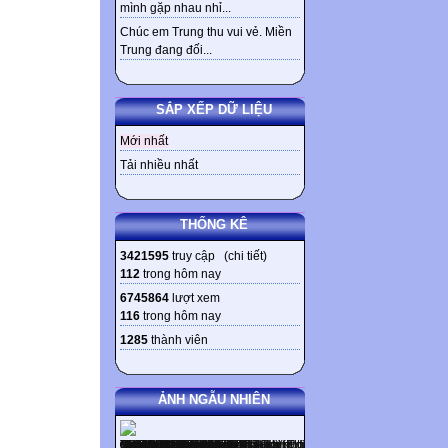
mình gặp nhau nhỉ...
Chúc em Trung thu vui vẻ. Miền
Trung đang đối...
SẮP XẾP DỮ LIỆU
Mới nhất
Tải nhiều nhất
THỐNG KÊ
3421595
truy cập (
chi tiết
)
112
trong hôm nay
6745864
lượt xem
116
trong hôm nay
1285
thành viên
ẢNH NGẪU NHIÊN