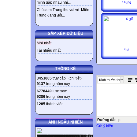
16.jpg
mình gặp nhau nhỉ...
Chúc em Trung thu vui vẻ. Miền
Trung đang đối...
SẮP XẾP DỮ LIỆU
Mới nhất
4.gì
Tải nhiều nhất
THỐNG KÊ
3453005
truy cập (
chi tiết
)
Kích thước font
9137
trong hôm nay
6778449
lượt xem
9286
trong hôm nay
1285
thành viên
Đường dẫn
:
p
ẢNH NGẪU NHIÊN
Gửi ý kiến