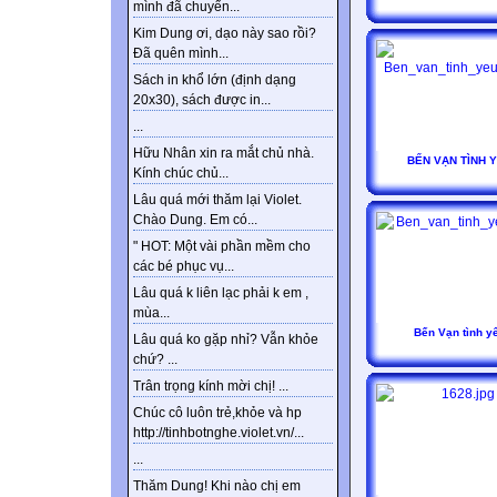
mình đã chuyển...
Kim Dung ơi, dạo này sao rồi?
Đã quên mình...
Sách in khổ lớn (định dạng
20x30), sách được in...
...
Hữu Nhân xin ra mắt chủ nhà.
BẾN VẠN TÌNH 
Kính chúc chủ...
Lâu quá mới thăm lại Violet.
Chào Dung. Em có...
" HOT: Một vài phần mềm cho
các bé phục vụ...
Lâu quá k liên lạc phải k em ,
mùa...
Bến Vạn tình y
Lâu quá ko gặp nhỉ? Vẫn khỏe
chứ? ...
Trân trọng kính mời chị! ...
Chúc cô luôn trẻ,khỏe và hp
http://tinhbotnghe.violet.vn/...
...
Thăm Dung! Khi nào chị em