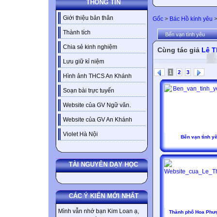
THÔNG TIN
Giới thiệu bản thân
Gốc
>
Bác Hồ kính yêu
Thành tích
Bến vạn tình yêu
Chia sẻ kinh nghiệm
Cùng tác giả
Lê T
Lưu giữ kỉ niệm
1
2
3
Hình ảnh THCS An Khánh
Soạn bài trực tuyến
Website của GV Ngữ văn.
Website của GV An Khánh
Violet Hà Nội
Bến vạn tình y
TÀI NGUYÊN DẠY HỌC
CÁC Ý KIẾN MỚI NHẤT
Mình vẫn nhớ bạn Kim Loan ạ,
Thành phố Hoa Phư