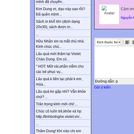
mình đã chuyển...
Cảm ơn 
Kim Dung ơi, dạo này sao rồi?
Đã quên mình...
Nguyễn 
Sách in khổ lớn (định dạng
20x30), sách được in...
...
Hữu Nhân xin ra mắt chủ nhà.
Kích thước font
Kính chúc chủ...
Lâu quá mới thăm lại Violet.
Chào Dung. Em có...
" HOT: Một vài phần mềm cho
các bé phục vụ...
Lâu quá k liên lạc phải k em ,
Đường dẫn
:
p
mùa...
Gửi ý kiến
Lâu quá ko gặp nhỉ? Vẫn khỏe
chứ? ...
Trân trọng kính mời chị! ...
Chúc cô luôn trẻ,khỏe và hp
http://tinhbotnghe.violet.vn/...
...
Thăm Dung! Khi nào chị em