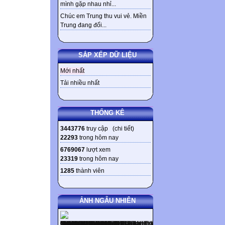
mình gặp nhau nhỉ...
Chúc em Trung thu vui vẻ. Miền
Trung đang đối...
SẮP XẾP DỮ LIỆU
Mới nhất
Tải nhiều nhất
THỐNG KÊ
3443776
truy cập (
chi tiết
)
22293
trong hôm nay
6769067
lượt xem
23319
trong hôm nay
1285
thành viên
ẢNH NGẪU NHIÊN