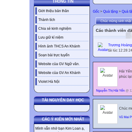
THÔNG TIN
Giới thiệu bản thân
Gốc
>
Quà tặng
>
Quà tặ
Thành tích
Chúc mừng sinh nhật 
Chia sẻ kinh nghiệm
Các thành viên đã
Lưu giữ kỉ niệm
Trương Hoàn
Hình ảnh THCS An Khánh
tải lúc 12:28 
Soạn bài trực tuyến
Website của GV Ngữ văn.
Hải Yến 
Website của GV An Khánh
phúc lạ
Violet Hà Nội
Nguyễn Thị Hải Yến
@ 12
TÀI NGUYÊN DẠY HỌC
Chúc mừ
Vũ Mai 
CÁC Ý KIẾN MỚI NHẤT
Mình vẫn nhớ bạn Kim Loan ạ,