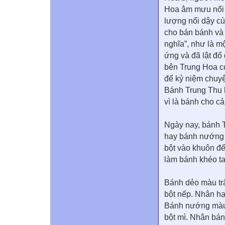
Hoa âm mưu nổi d
lượng nổi dậy c
cho bán bánh và 
nghĩa”, như là m
ứng và đã lật đổ
bên Trung Hoa có
để kỷ niệm chuyệ
Bánh Trung Thu l
vì là bánh cho cả
Ngày nay, bánh T
hay bánh nướng 
bột vào khuôn để 
làm bánh khéo ta
Bánh dẻo màu trắ
bột nếp. Nhân hạ
Bánh nướng màu 
bột mì. Nhân bán