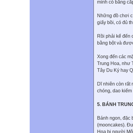
mình có bằng cấp
Những đồ chơi ch
giấy bồi, có đủ 
Rồi phải kể đến c
bằng bột và được
Xong đến các mặt
Trung Hoa, như T
Tây Du Ký hay Qu
Dĩ nhiên còn rất
chóng, dao kiếm 
5. BÁNH TRUN
Bánh ngon, đặc b
(mooncakes). Đượ
Hoa bị người Môn