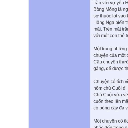
trần với vợ yêu
Bồng Mông là ng
sợ thuốc lọt vào 
Hằng Nga biến th
mãi. Trên mặt t
với một con thỏ 
Một trong những 
chuyện của một 
Câu chuyện thườ
gắng, để được th
Chuyện cổ tích v
hôm chú Cuội đi v
Chú Cuội vừa về 
cuốn theo lên mặ
có bóng cây đa v
Một chuyện cổ tí
nhắc đến trong 