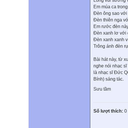
Lòng vui sướng v
Em múa ca trong
Đèn ông sao với
Đèn thiên nga 
Em rước đèn này
Đèn xanh lơ với 
Đèn xanh xanh vớ
Trông ánh đèn r
Bài hát này, từ 
nghe nói nhạc sĩ
là nhạc sĩ Đức Q
Bính) sáng tác.
Sưu tầm
Số lượt thích:
0