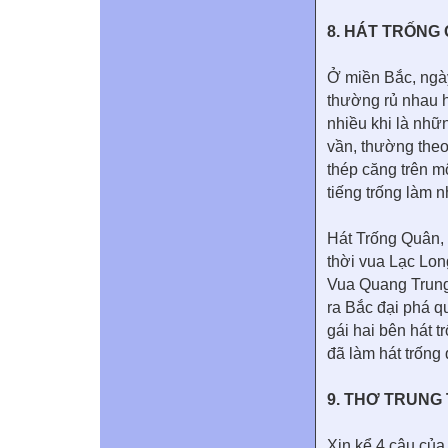
8. HÁT TRỐNG
Ở miền Bắc, ngày
thường rủ nhau h
nhiều khi là nhữ
vần, thường theo
thép căng trên m
tiếng trống làm n
Hát Trống Quân, 
thời vua Lạc Lo
Vua Quang Trung
ra Bắc đại phá qu
gái hai bên hát 
đã làm hát trống 
9. THƠ TRUNG
Xin kể 4 câu của