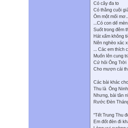
Có cây đa to
Có thằng cuội gi
Ôm một mối mơ..
...Có con dế mèn
Suốt trong đêm t
Hát xẩm không t
Nên nghèo xác xơ
... Các em thích 
Muốn lên cung t
Cứ hỏi Ông Trời
Cho mượn cái th
Các bài khác ch
Thu là Ông Ninh 
Nhưng, bài tân n
Rước Đèn Thán
“Tết Trung Thu đ
Em đốt đèn đi k