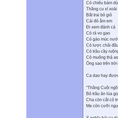
Có chiếu bám dù
Thằng cu xí xoài
Bắt trai bỏ giỏ
Cái đỏ ẵm em
Đi xem đánh cá
Có rá vo gạo
Có gáo múc nướ
Có lược chải đầ
Có trâu cầy ruộn
Có muống thả a
Ông sao trên trời .
Ca dao hay được
“Thằng Cuội ngồ
Bỏ trâu ăn lúa gọ
Cha còn cắt cỏ tr
Mẹ còn cưỡi ngự
Ý nghĩa bài ca d