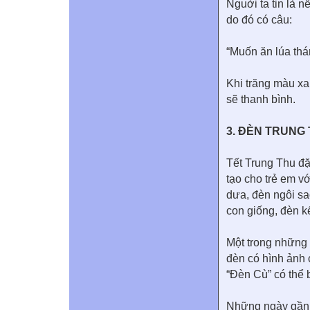
Nguời ta tin là n
do đó có câu:
“Muốn ăn lúa th
Khi trăng màu xan
sẽ thanh bình.
3. ĐÈN TRUNG
Tết Trung Thu đ
tạo cho trẻ em v
dưa, đèn ngôi sa
con giống, đèn k
Một trong những 
đèn có hình ảnh 
“Đèn Cù” có thể 
Những ngày gần đ