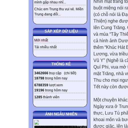
Nhìn mặt trăng t
mình gặp nhau nhỉ...
buột miệng nói r
Chúc em Trung thu vui vẻ. Miền
(có chỗ nói là Đ
Trung đang đối...
Thiện) nghe được
lên Cung Trăng.
SẮP XẾP DỮ LIỆU
và múa “Tây Thiê
cả hình ảnh Dươn
Mới nhất
thêm “Khúc Hát 
Tải nhiều nhất
Lương, vừa triều
Vũ Y” (Nghê là 
THỐNG KÊ
Quí Phi, vua mở 
mặt Trăng, nhà 
3462666
truy cập (
chi tiết
)
18798
trong hôm nay
Thu cho mọi ngư
6788359
lượt xem
Tết này còn được
19196
trong hôm nay
1285
thành viên
Một chuyện khác
Ngày xưa ở Trung
thực, Lưu Tú phả
ẢNH NGẪU NHIÊN
khoai môn và bưở
được giặc, lên 