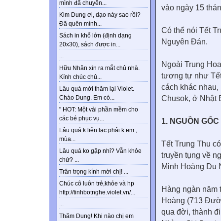
mình đã chuyển...
vào ngày 15 thán
Kim Dung ơi, dạo này sao rồi?
Đã quên mình...
Có thể nói Tết T
Sách in khổ lớn (định dạng
Nguyên Đán.
20x30), sách được in...
...
Ngoài Trung Hoa
Hữu Nhân xin ra mắt chủ nhà.
tương tự như Tết
Kính chúc chủ...
cách khác nhau, 
Lâu quá mới thăm lại Violet.
Chusok, ở Nhật B
Chào Dung. Em có...
" HOT: Một vài phần mềm cho
các bé phục vụ...
1. NGUỒN GỐC
Lâu quá k liên lạc phải k em ,
mùa...
Tết Trung Thu c
Lâu quá ko gặp nhỉ? Vẫn khỏe
truyền tụng về 
chứ? ...
Minh Hoàng Du N
Trân trọng kính mời chị! ...
Chúc cô luôn trẻ,khỏe và hp
Hàng ngàn năm t
http://tinhbotnghe.violet.vn/...
Hoàng (713 Đườn
...
qua đời, thành 
Thăm Dung! Khi nào chị em