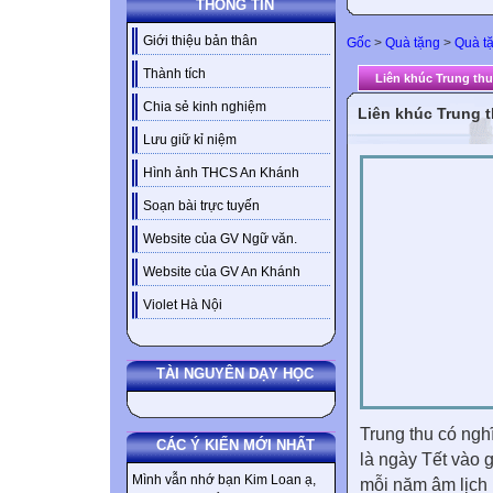
THÔNG TIN
Giới thiệu bản thân
Gốc
>
Quà tặng
>
Quà tặ
Thành tích
Liên khúc Trung thu
Chia sẻ kinh nghiệm
Liên khúc Trung 
Lưu giữ kỉ niệm
Hình ảnh THCS An Khánh
Soạn bài trực tuyến
Website của GV Ngữ văn.
Website của GV An Khánh
Violet Hà Nội
TÀI NGUYÊN DẠY HỌC
Trung thu có ngh
CÁC Ý KIẾN MỚI NHẤT
là ngày Tết vào 
Mình vẫn nhớ bạn Kim Loan ạ,
mỗi năm âm lịch