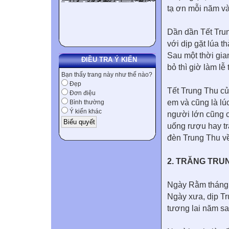
tạ ơn mỗi năm và
Dần dần Tết Trun
với dịp gặt lúa 
Sau một thời gian
ĐIỀU TRA Ý KIẾN
bỏ thì giờ làm lễ 
Bạn thấy trang này như thế nào?
Đẹp
Tết Trung Thu của
Đơn điệu
em và cũng là lú
Bình thường
Ý kiến khác
người lớn cũng c
uống rượu hay trà
đèn Trung Thu về 
2. TRĂNG TRUN
Ngày Rằm tháng T
Ngày xưa, dịp Tr
tương lai năm sa