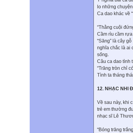
lo những chuyện
Ca dao khác về “
“Thằng cuội đứn
Cầm rìu cầm rựa 
“Săng” là cây gỗ 
nghĩa chắc là ai
sống.
Câu ca dao tình t
“Trăng tròn chỉ 
Tình ta tháng th
12. NHẠC NHI
Về sau này, khi c
trẻ em thường đư
nhạc sĩ Lê Thươ
“Bóng trăng trắn