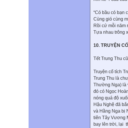
“Có bầu có bạn ca
Cùng gió cùng m
Rồi cứ mỗi năm 
Tựa nhau trông x
10. TRUYỆN C
Tết Trung Thu cũ
Truyện cổ tích T
Trung Thu là ch
Thường Nga) là v
đó có Ngọc Hoàn
nóng quá độ xuốn
Hậu Nghệ đã bắn 
và Hằng Nga bị 
tiên Tây Vương M
bay lên trời, lạ