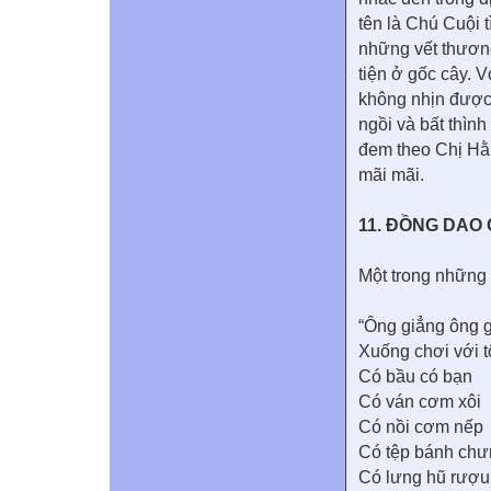
tên là Chú Cuội 
những vết thương
tiện ở gốc cây. 
không nhịn được 
ngồi và bất thình
đem theo Chị Hằn
mãi mãi.
11. ĐỒNG DAO
Một trong những 
“Ông giẳng ông 
Xuống chơi với t
Có bầu có bạn
Có ván cơm xôi
Có nồi cơm nếp
Có tệp bánh chư
Có lưng hũ rượu