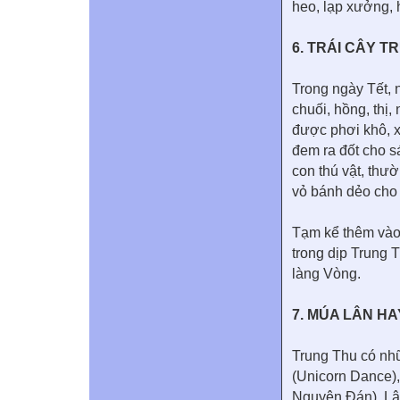
heo, lạp xưởng,
6. TRÁI CÂY T
Trong ngày Tết, 
chuối, hồng, thị,
được phơi khô, x
đem ra đốt cho s
con thú vật, thư
vỏ bánh dẻo cho
Tạm kể thêm vào
trong dịp Trung 
làng Vòng.
7. MÚA LÂN H
Trung Thu có nh
(Unicorn Dance),
Nguyên Đán). Lân