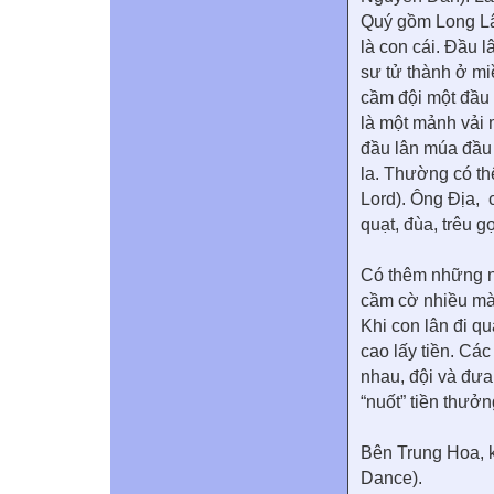
Quý gồm Long Lân
là con cái. Đầu 
sư tử thành ở mi
cầm đội một đầu 
là một mảnh vải
đầu lân múa đầu 
la. Thường có th
Lord). Ông Địa, 
quạt, đùa, trêu g
Có thêm những ng
cầm cờ nhiều mà
Khi con lân đi qu
cao lấy tiền. Cá
nhau, đội và đưa
“nuốt” tiền thưởn
Bên Trung Hoa, 
Dance).