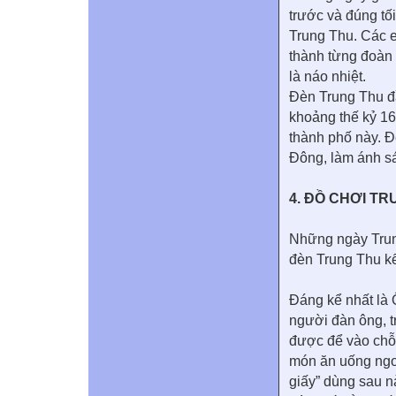
trước và đúng tố
Trung Thu. Các 
thành từng đoàn 
là náo nhiệt.
Đèn Trung Thu đầ
khoảng thế kỷ 16
thành phố này. Đ
Đông, làm ánh s
4. ĐỒ CHƠI T
Những ngày Trung
đèn Trung Thu kể
Đáng kể nhất là 
người đàn ông, t
được để vào chỗ
món ăn uống ngon
giấy” dùng sau n