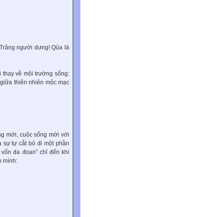
 Trăng người dưng! Qủa là
 thay về môi trường sống:
 giữa thiên nhiên mộc mạc
ng mới, cuộc sống mới với
 sự tự cắt bỏ đi một phần
 vốn đa đoan” chỉ đến khi
h mình: