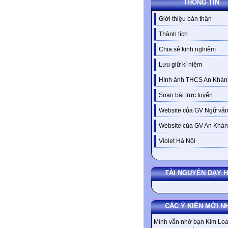
THÔNG TIN
Giới thiệu bản thân
Thành tích
Chia sẻ kinh nghiệm
Lưu giữ kỉ niệm
Hình ảnh THCS An Khán
Soạn bài trực tuyến
Website của GV Ngữ văn
Website của GV An Khá
Violet Hà Nội
TÀI NGUYÊN DẠY 
CÁC Ý KIẾN MỚI N
Mình vẫn nhớ bạn Kim Loa