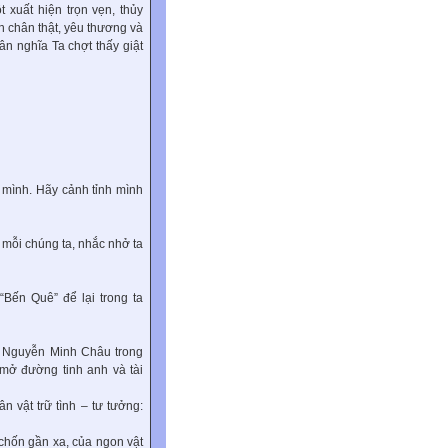
 xuất hiện trọn vẹn, thủy
òn chân thật, yêu thương và
ân nghĩa Ta chợt thấy giật
t mình. Hãy cảnh tỉnh mình
h mỗi chúng ta, nhắc nhở ta
Bến Quê” để lại trong ta
a Nguyễn Minh Châu trong
 mở đường tinh anh và tài
 vật trữ tình – tư tưởng:
p chốn gần xa, của ngon vật