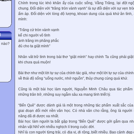
Chính trong lúc khó khăn ấy của cuộc sống, Vầng Trăng, lại đột ngột
chung. Đối diện với “trăng tròn vành vạnh” là sự đối diện với sự vẹn tr
ấm áp. Đối diện với lòng độ lượng, khoan dung của quá khứ ân tình, 
mình:
“Trăng cứ tròn vành vạnh
N
kể chi người vô tình
ánh trăng im phăng phắc
ế nào?
đủ cho ta giật mình”
Nhân vât trữ tình trong bài thơ “giật mình” hay chính Ta cũng phải giậ
khi chưa quá muộn!
Bài thơ như một lời tự sự của chính tác giả, như một lời tự sự của chín
về thái độ sống “uống nước, nhớ nguồn”, thủy chung cùng quá khứ.
Cũng là một bài học làm người, Nguyễn Minh Châu qua tác phẩm “
những trăn trở, những suy ngẫm sâu xa mang tính triết lý.
“Bến Quê” được đánh giá là một trong những tác phẩm xuất sắc củ
giai đoạn đổi mới nền văn học. Có nhà văn cho rằng, ông là người
năng đã đi được xa nhất.
Bài học làm người ta bắt gặp trong “Bến Quê” được gởi gắm qua nhân
nhân vật Nhĩ với nhiều nghịch lí trong cuộc đời.
Nhĩ là con người từng trải, có địa vị, đi rộng, biết nhiều. Bao cảnh đẹ