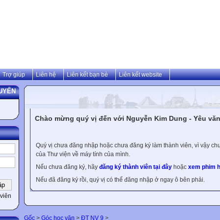
Trợ giúp
Liên hệ
Liên kết bạn bè
Liên kết website
UYẾN
Chào mừng quý vị đến với Nguyễn Kim Dung - Yêu văn 
Quý vị chưa đăng nhập hoặc chưa đăng ký làm thành viên, vì vậy chưa
của Thư viện về máy tính của mình.
Nếu chưa đăng ký, hãy
đăng ký thành viên tại đây
hoặc
xem phim h
Nếu đã đăng ký rồi, quý vị có thể đăng nhập ở ngay ô bên phải.
viên
Gốc
>
Góc học văn
>
ĐT NV 9
>