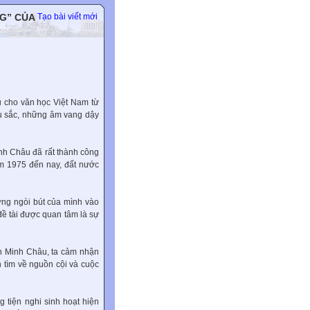
G” CỦA
Tạo bài viết mới
u cho văn học Việt Nam từ
u sắc, những âm vang dậy
nh Châu đã rất thành công
m 1975 đến nay, đất nước
ng ngòi bút của mình vào
đề tài được quan tâm là sự
n Minh Châu, ta cảm nhận
h tìm về nguồn cội và cuộc
 tiện nghi sinh hoạt hiện