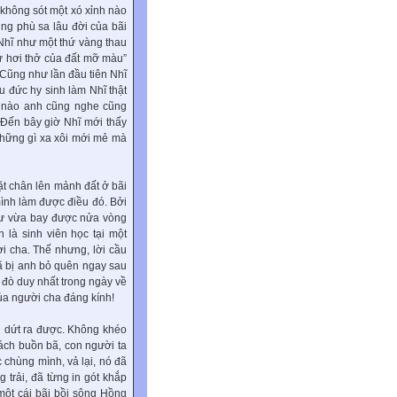
 không sót một xó xỉnh nào
ùng phù sa lâu đời của bãi
Nhĩ như một thứ vàng thau
ư hơi thở của đất mỡ màu”
! Cũng như lần đầu tiên Nhĩ
u đức hy sinh làm Nhĩ thật
c nào anh cũng nghe cũng
Đến bây giờ Nhĩ mới thấy
những gì xa xôi mới mẻ mà
ặt chân lên mảnh đất ở bãi
ình làm được điều đó. Bởi
hư vừa bay được nửa vòng
n là sinh viên học tại một
i cha. Thế nhưng, lời cầu
đã bị anh bỏ quên ngay sau
n đò duy nhất trong ngày về
của người cha đáng kính!
ng dứt ra được. Không khéo
cách buồn bã, con người ta
 chùng mình, vả lại, nó đã
 trải, đã từng in gót khắp
 một cái bãi bồi sông Hồng