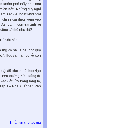
 anh khám phá thấy như một
thích hết”. Những suy nghĩ
Làm sao để thoát khỏi “cái
ì chính cái điều vòng vèo
Và Tuấn – con trai anh rồi
cũng có thể như thế!
 là sâu sắc!
hưng cả hai là bài học quý
ọc”. Học văn là học về con
ật đã cho ta bài học đạo
c trên đường đời. Đúng là:
ào đốt lửa trong lòng ta,
 Tập II – Nhà Xuất bản Văn
Nhắn tin cho tác giả