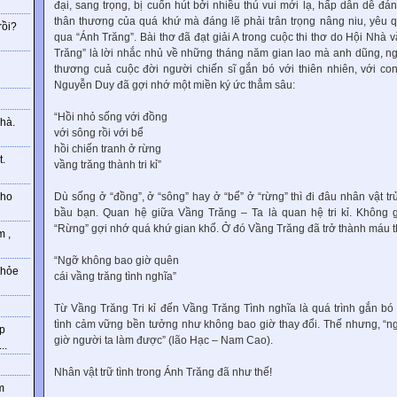
đại, sang trọng, bị cuốn hút bởi nhiều thú vui mới lạ, hấp dẫn dễ đ
thân thương của quá khứ mà đáng lẽ phải trân trọng nâng niu, yêu q
rồi?
qua “Ánh Trăng”. Bài thơ đã đạt giải A trong cuộc thi thơ do Hội Nhà 
Trăng” là lời nhắc nhủ về những tháng năm gian lao mà anh dũng, 
g
thương cuả cuộc đời người chiến sĩ gắn bó với thiên nhiên, với con
Nguyễn Duy đã gợi nhớ một miền ký ức thẳm sâu:
“Hồi nhỏ sống với đồng
hà.
với sông rồi với bể
hồi chiến tranh ở rừng
t.
vầng trăng thành tri kỉ”
Dù sống ở “đồng”, ở “sông” hay ở “bể” ở “rừng” thì đi đâu nhân vật trử
cho
bầu bạn. Quan hệ giữa Vầng Trăng – Ta là quan hệ tri kỉ. Không g
“Rừng” gợi nhớ quá khứ gian khổ. Ở đó Vầng Trăng đã trở thành máu th
m ,
“Ngỡ không bao giờ quên
khỏe
cái vầng trăng tình nghĩa”
Từ Vầng Trăng Tri kỉ đến Vầng Trăng Tình nghĩa là quá trình gắn b
tình cảm vững bền tưởng như không bao giờ thay đổi. Thế nhưng, “ng
hp
giờ người ta làm được” (lão Hạc – Nam Cao).
..
Nhân vật trữ tình trong Ánh Trăng đã như thế!
m