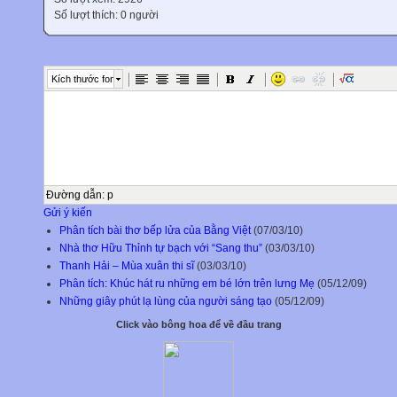
Số lượt thích: 0 người
Kích thước font
Đường dẫn
:
p
Gửi ý kiến
Phân tích bài thơ bếp lửa của Bằng Việt
(07/03/10)
Nhà thơ Hữu Thỉnh tự bạch với “Sang thu”
(03/03/10)
Thanh Hải – Mùa xuân thi sĩ
(03/03/10)
Phân tích: Khúc hát ru những em bé lớn trên lưng Mẹ
(05/12/09)
Những giây phút lạ lùng của người sáng tạo
(05/12/09)
Click vào bông hoa để về đầu trang