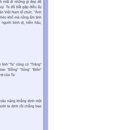
ánh mất đi những gì đẹp đẽ
uý. Ta đã bắt gặp điều ấy
văn Việt Nam tổ chức. “Ánh
nghèo khổ mà nồng ấm tình
 người bình dị, hiền hậu,
 tình “Ta” cũng có “Trăng”
ian “Đồng” “Sông” “Biển”
ịt của Ta:
ó sâu nặng khẳng định một
ười ta định rồi chẳng bao