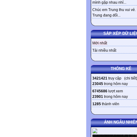
mình gặp nhau nhỉ...
Chúc em Trung thu vui vẻ.
Trung đang đối...
SẮP XẾP DỮ LIỆ
Mới nhất
Tải nhiều nhất
THỐNG KÊ
3421421
truy cập (
chi tiết
23045
trong hôm nay
6745686
lượt xem
23901
trong hôm nay
1285
thành viên
ẢNH NGẪU NHIÊ