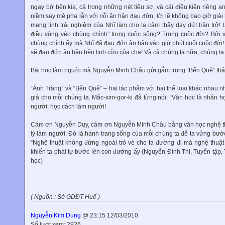
ngay bờ bên kia, cả trong những nét tiêu sơ, và cái điều kiện riêng
niềm say mê pha lẫn với nỗi ân hận đau đớn, lời lẽ không bao giờ giải 
mang tính trải nghiệm của Nhĩ làm cho ta cảm thấy day dứt trăn trở! 
điều vòng vèo chùng chình” trong cuộc sống? Trong cuộc đời? Bởi v
chùng chình ấy mà Nhĩ đã đau đớn ân hận vào giờ phút cuối cuộc đời! 
sẽ đau đớn ân hận bên linh cữu của cha! Và cả chúng ta nữa, chúng ta 
Bài học làm người mà Nguyễn Minh Châu gửi gắm trong “Bến Quê” thật
“Ánh Trăng” và “Bến Quê” – hai tác phẩm với hai thể loại khác nhau n
giá cho mỗi chúng ta. Mắc-xim-gor-ki đã từng nói: “Văn học là nhân h
người, học cách làm người!
Cám ơn Nguyễn Duy, cám ơn Nguyễn Minh Châu bằng văn học nghệ thu
lý làm người. Đó là hành trang sống của mỗi chúng ta để ta vững bướ
“Nghệ thuật không đứng ngoài trỏ vẻ cho ta đường đi mà nghệ thuật v
khiến ta phải tự bước lên con đường ấy (Nguyễn Đình Thi, Tuyển tập,
học)
( Nguồn : Sở GDĐT Huế )
Nguyễn Kim Dung
@ 23:15 12/03/2010
Số lượt xem: 2926