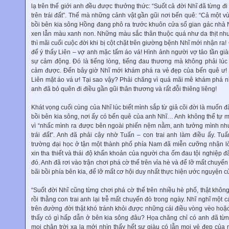
lạ trên thế giới anh đều được thưởng thức: “Suốt cả đời Nhĩ đã từng đi
trên trái đất”. Thế mà những cảnh vật gần gũi nơi bến quê: “Cả một v
bồi bên kia sông Hồng đang phô ra trước khuôn cửa sổ gian gác nhà 
xen lẫn màu xanh non. Những màu sắc thân thuộc quá như da thịt nh
thì mãi cuối cuộc đời khi bị cột chặt trên giường bệnh Nhĩ mới nhận ra
để ý thấy Liên – vợ anh mặc tấm áo vá! Hình ảnh người vợ tảo tần già
sự cảm động. Đó là tiếng lòng, tiếng đau thương mà không phải lú
cảm được. Đến bây giờ Nhĩ mới khám phá ra vẻ đẹp của bến quê ư! 
Liên mặt áo vá ư! Tại sao vậy? Phải chăng vì quá mãi mê khám phá 
anh đã bỏ quên đi điều gần gũi thân thương và rất đỗi thiêng liêng!
Khát vọng cuối cùng của Nhĩ lúc biết mình sắp từ giả cõi đời là muốn đ
bồi bên kia sông, nơi ấy có bến quê của anh Nhĩ… Anh không thể tự m
vì “nhấc mình ra được bên ngoài phiến nệm nằm, anh tưởng mình n
trái đất”. Anh đã phải cậy nhờ Tuấn – con trai anh làm điều ấy. Tuấ
trường đại học ở tận một thành phố phía Nam đã miễn cưỡng nhận lờ
xin tha thiết và thái độ khẩn khoản của người cha ốm đau tội nghiệp 
đó. Anh đã rơi vào trận chơi phá cờ thế trên vỉa hè và để lỡ mất chuyế
bãi bồi phía bên kia, để lỡ mất cơ hội duy nhất thực hiện ước nguyện 
“Suốt đời Nhĩ cũng từng chơi phá cờ thế trên nhiều hè phố, thật khô
rồi thằng con trai anh lại trễ mất chuyến đò trong ngày. Nhĩ nghĩ một 
trên đường đời thật khó tránh khỏi được những cái điều vòng vèo hoặc
thấy có gì hấp dẫn ở bên kia sông đâu? Họa chăng chỉ có anh đã từng
mọi chân trời xa lạ mới nhìn thấy hết sự giàu có lẫn mọi vẻ đẹp của