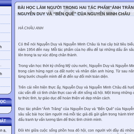
BÀI HỌC LÀM NGƯỜI TRONG HAI TÁC PHẨM“ÁNH TRĂN
NGUYỄN DUY VÀ “BẾN QUÊ” CỦA NGUYỄN MINH CHÂU
HÀ CHÂU ANH
Có thể nói Nguyễn Duy và Nguyễn Minh Châu là hai cây bút tiêu biể
h
năm 1954 đến nay. Mỗi tác phẩm của họ đều để lại những dấu ấn sâ
lên trong ta sự xúc động chân thành.
.
Trong văn học thời kỳ chống Mỹ cứu nước, Nguyễn Duy và Nguyễn Mi
trong cảm hứng ngợi ca đất nước và nhân dân anh hùng. Từ sau nă
nh
từng bước chuyển mình để đi đến sự đổi mới toàn diện.
Trên cái nền hiện thực ấy, Nguyễn Duy và Nguyễn Minh Châu đã hướ
các vấn đề có tính chân thực cao về đời sống xã hội. Một trong những 
tự thức tỉnh, tự giáo dục để hoàn thiện vẻ đẹp nhân cách.
HỌC
Đọc tác phẩm “Ánh Trăng” của Nguyễn Duy và “Bến Quê” của Nguyễ
sâu sắc bài học làm người mà mỗi tác giả đã gửi gắm trong hành trìn
đấu tranh tự vấn lương tâm để thức tỉnh chính mình.
HẤT
Đôi khi giữa cuộc sống phồn hoa đô hội, con người với đầy đủ những
n ạ,