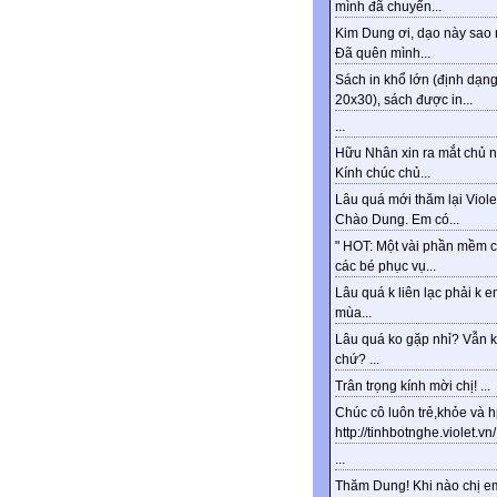
mình đã chuyển...
Kim Dung ơi, dạo này sao 
Đã quên mình...
Sách in khổ lớn (định dạn
20x30), sách được in...
...
Hữu Nhân xin ra mắt chủ n
Kính chúc chủ...
Lâu quá mới thăm lại Viole
Chào Dung. Em có...
" HOT: Một vài phần mềm 
các bé phục vụ...
Lâu quá k liên lạc phải k e
mùa...
Lâu quá ko gặp nhỉ? Vẫn 
chứ? ...
Trân trọng kính mời chị! ...
Chúc cô luôn trẻ,khỏe và 
http://tinhbotnghe.violet.vn/.
...
Thăm Dung! Khi nào chị e