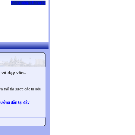
Đăng nhập / Đăng ký
và dạy văn..
 thể tải được các tư liệu
ướng dẫn tại đây