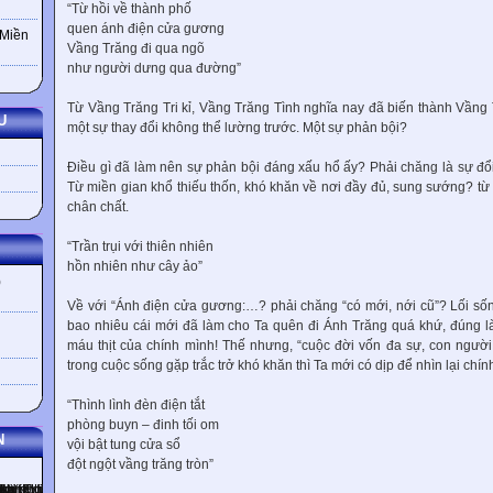
“Từ hồi về thành phố
quen ánh điện cửa gương
 Miền
Vầng Trăng đi qua ngõ
như người dưng qua đường”
Từ Vầng Trăng Tri kỉ, Vầng Trăng Tình nghĩa nay đã biến thành Vầng
U
một sự thay đổi không thể lường trước. Một sự phản bội?
Điều gì đã làm nên sự phản bội đáng xấu hổ ấy? Phải chăng là sự đổi
Từ miền gian khổ thiếu thốn, khó khăn về nơi đầy đủ, sung sướng? từ
chân chất.
“Trần trụi với thiên nhiên
hồn nhiên như cây ảo”
)
Về với “Ánh điện cửa gương:…? phải chăng “có mới, nới cũ”? Lối số
bao nhiêu cái mới đã làm cho Ta quên đi Ánh Trăng quá khứ, đúng là
máu thịt của chính mình! Thế nhưng, “cuộc đời vốn đa sự, con người
trong cuộc sống gặp trắc trở khó khăn thì Ta mới có dịp để nhìn lại chín
“Thình lình đèn điện tắt
phòng buyn – đinh tối om
N
vội bật tung cửa sổ
đột ngột vầng trăng tròn”