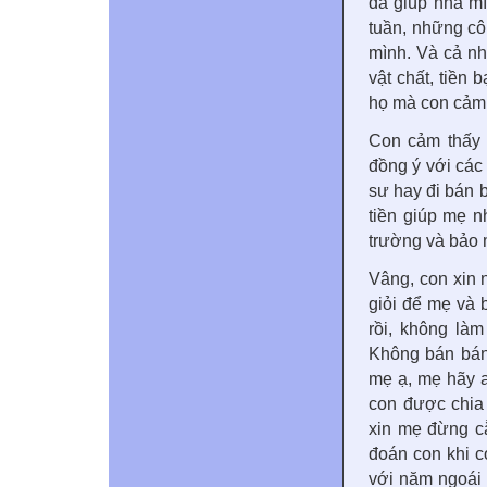
đã giúp nhà m
tuần, những cô
mình. Và cả n
vật chất, tiề
họ mà con cảm 
Con cảm thấy 
đồng ý với các 
sư hay đi bán 
tiền giúp mẹ 
trường và bảo m
Vâng, con xin 
giỏi để mẹ và 
rồi, không làm
Không bán bán
mẹ ạ, mẹ hãy 
con được chia 
xin mẹ đừng c
đoán con khi co
với năm ngoái 