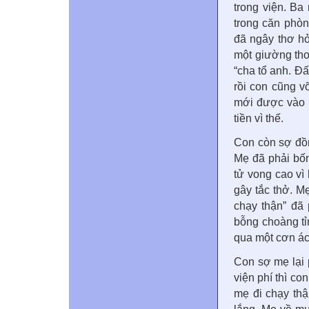
trong viện. B
trong căn phòn
đã ngây thơ h
một giường thoả
“cha tổ anh. Đấ
rồi con cũng vỡ
mới được vào 
tiền vì thế.
Con còn sợ đồn
Mẹ đã phải bốn
tử vong cao vì
gây tắc thở. M
chạy thận” đã
bỗng choàng tỉ
qua một cơn ác
Con sợ mẹ lại 
viện phí thì co
mẹ đi chạy thậ