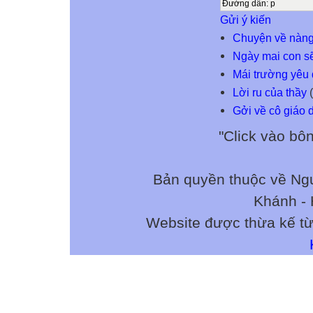
Đường dẫn
:
p
Gửi ý kiến
Chuyện về nàng 
Ngày mai con sẽ 
Mái trường yêu
Lời ru của thầy
(
Gởi về cô giáo 
"Click vào bô
Bản quyền thuộc về N
Khánh - 
Website được thừa kế t