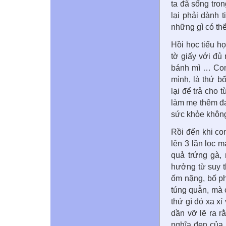
ta đã sống tro
lại phải dành 
những gì có thể
Hồi học tiểu họ
tờ giấy với đủ
bánh mì … Con 
mình, là thứ 
lại để trả cho 
làm mẹ thêm đa
sức khỏe khôn
Rồi đến khi co
lên 3 lần lọc 
quả trứng gà,
hưởng từ suy t
ốm nặng, bố ph
túng quẫn, mà 
thứ gì đó xa x
dần vỡ lẽ ra r
nghĩa đen của 