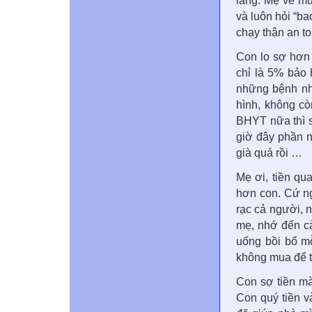
lắng. Mẹ về muộ
và luôn hỏi “ba
chạy thận an t
Con lo sợ hơn 
chỉ là 5% bảo h
những bệnh nh
hình, không c
BHYT nữa thì s
giờ đây phần n
già quá rồi …
Mẹ ơi, tiền qu
hơn con. Cứ ng
rạc cả người, 
mẹ, nhớ đến c
uống bồi bổ mỗ
không mua để t
Con sợ tiền mà
Con quý tiền v