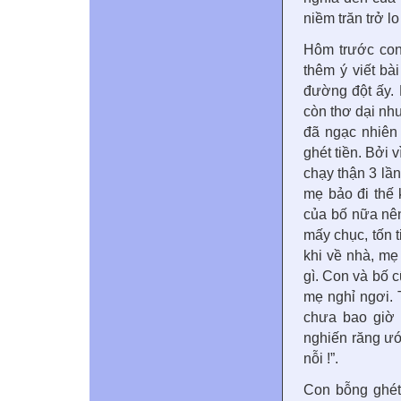
niềm trăn trở l
Hôm trước con
thêm ý viết bà
đường đột ấy. R
còn thơ dại nh
đã ngạc nhiên
ghét tiền. Bởi 
chạy thận 3 lầ
mẹ bảo đi thế
của bố nữa nê
mấy chục, tốn t
khi về nhà, mẹ
gì. Con và bố 
mẹ nghỉ ngơi.
chưa bao giờ 
nghiến răng ướ
nỗi !”.
Con bỗng ghét