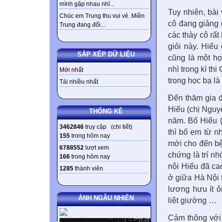
mình gặp nhau nhỉ...
Tuy nhiên, bài
Chúc em Trung thu vui vẻ. Miền
cô đang giảng 
Trung đang đối...
các thày cô rấ
giỏi này. Hiếu
SẮP XẾP DỮ LIỆU
cũng là một h
nhì trong kì th
Mới nhất
trong học bạ là
Tải nhiều nhất
Đến thăm gia đ
Hiếu (chị Nguy
THỐNG KÊ
năm. Bố Hiếu 
3462846
truy cập (
chi tiết
)
thì bố em từ nh
155
trong hôm nay
mới cho đến bện
6788552
lượt xem
chứng là trí n
166
trong hôm nay
nội Hiếu đã cao
1285
thành viên
ở giữa Hà Nội t
lương hưu ít 
ẢNH NGẪU NHIÊN
liệt giường …
Cảm thông với