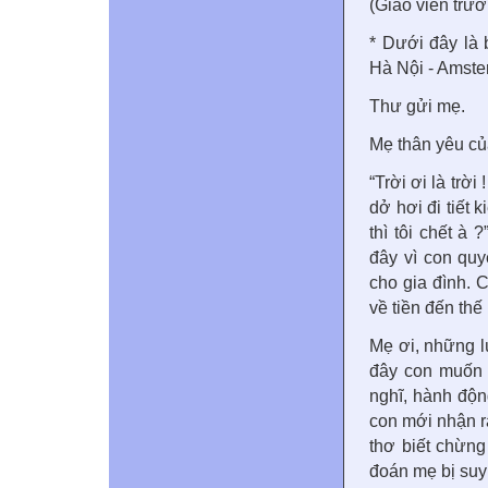
(Giáo viên tr
* Dưới đây là 
Hà Nội - Amste
Thư gửi mẹ.
Mẹ thân yêu củ
“Trời ơi là trờ
dở hơi đi tiết 
thì tôi chết à
đây vì con quy
cho gia đình. 
về tiền đến thế 
Mẹ ơi, những l
đây con muốn 
nghĩ, hành động
con mới nhận r
thơ biết chừng
đoán mẹ bị suy 