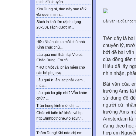
mình đã chuyển...
Kim Dung ơi, dạo này sao rồi?
Đã quên mình...
Bài văn lạ của học
Sách in khổ lớn (định dạng
20x30), sách được in...
...
Trên đây là bài
Hữu Nhân xin ra mắt chủ nhà.
chuyên lý, trư
Kính chúc chủ...
bởi đề bài văn 
Lâu quá mới thăm lại Violet.
của đồng tiền t
Chào Dung. Em có...
Hiếu đã lấy ng
" HOT: Một vài phần mềm cho
nhìn nhận, phân
các bé phục vụ...
Lâu quá k liên lạc phải k em ,
Bài văn của e
mùa...
trường Ams là t
Lâu quá ko gặp nhỉ? Vẫn khỏe
sử dụng để đế
chứ? ...
người cứ nhầm
Trân trọng kính mời chị! ...
trường Ams mớ
Chúc cô luôn trẻ,khỏe và hp
Amsterdam là n
http://tinhbotnghe.violet.vn/...
đang theo học 
...
hợp em Nguyễn 
Thăm Dung! Khi nào chị em