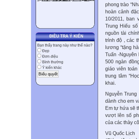
phong trào “Nh
hoàn cảnh đặc 
10/2011, ban
Trung Hiếu số 
nguồn tài chín
ĐIỀU TRA Ý KIẾN
trình độ , các
Bạn thấy trang này như thế nào?
lương “tặng h
Đẹp
Tuấn -Nguyên 
Đơn điệu
500 ngàn đồng
Bình thường
Ý kiến khác
giáo viên toán
trung tâm “Họ
khai.
Nguyễn Trung H
dành cho em và
Em tự hứa sẽ t
vượt lên số p
của các thày cô
Vũ Quốc Lịch