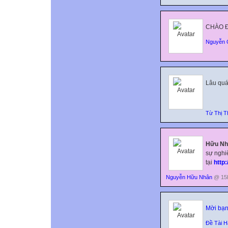
CHÀO Đ
Nguyễn 
Lâu quá
Từ Thị 
Hữu Nh
sự nghi
tại
http:
Nguyễn Hữu Nhân
@ 15h
Mời bạn
Đề Tài H