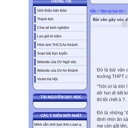
THÔNG TIN
Giới thiệu bản thân
Gốc
>
Tâm sự học trò
>
Bài văn gây xúc 
Thành tích
Chia sẻ kinh nghiệm
Lưu giữ kỉ niệm
Hình ảnh THCS An Khánh
Soạn bài trực tuyến
Website của GV Ngữ văn.
Đó là bài văn 
Website của GV An Khánh
trường THPT c
Violet Hà Nội
“Trời ơi là trờ
dở hơi đi tiết 
TÀI NGUYÊN DẠY HỌC
thì tôi chết à ?.
Đó là những “đ
CÁC Ý KIẾN MỚI NHẤT
định nhịn ăn sá
Mình vẫn nhớ bạn Kim Loan ạ,
mẹ còn gắt lên,