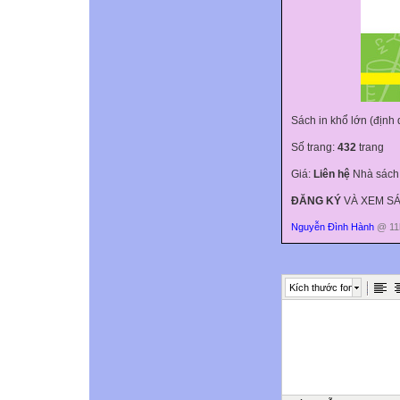
Sách in khổ lớn (định
Số trang:
432
trang
Giá:
Liên hệ
Nhà sách
ĐĂNG KÝ
VÀ XEM SÁ
Nguyễn Đình Hành
@ 11h
Kích thước font