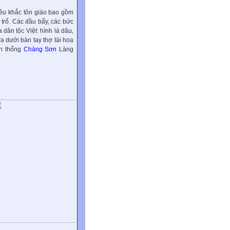
điêu khắc tôn giáo bao gồm
 trổ. Các đầu bẩy, các bức
 dân tộc Việt: hình lá dâu,
ra dưới bàn tay thợ tài hoa
ền thống
Chàng Sơn
Làng