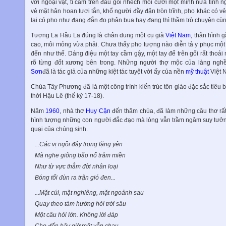
với ngoại vật, tì cằm trên đầu gối nhếch môi cười một mình nửa tinh 
vẻ mặt hân hoan tươi tắn, khổ người đầy đặn tròn trĩnh, pho khác có v
lại có pho như đang đắn đo phân bua hay đang thì thầm trò chuyện cùn
Tượng La Hầu La đúng là chân dung một cụ già
Việt Nam
, thân hình 
cao, môi mỏng vừa phải. Chưa thấy pho tượng nào diễn tả y phục một 
đến như thế. Dáng điệu một tay cầm gậy, một tay để trên gối rất thoải 
rõ từng đốt xương bên trong. Những người thợ mộc của làng nghề
Sơn
đã là tác giả của những kiệt tác tuyệt vời ấy của nền
mỹ thuật
Việt 
Chùa Tây Phương đã là một công trình kiến trúc tôn giáo đặc sắc tiêu 
thời Hậu Lê (thế kỷ 17-18).
Năm
1960
, nhà thơ
Huy Cận
đến thăm chùa, đã làm những câu thơ rấ
hình tượng những con người đắc đạo mà lòng vẫn trầm ngâm suy tưở
quại của chúng sinh.
...Các vị ngồi đây trong lặng yên
Mà nghe giông bão nổ trăm miền
Như từ vực thẳm đời nhân loại
Bóng tối đùn ra trận gió đen...
...Mặt cúi, mặt nghiêng, mặt ngoảnh sau
Quay theo tám hướng hỏi trời sâu
Một câu hỏi lớn. Không lời đáp