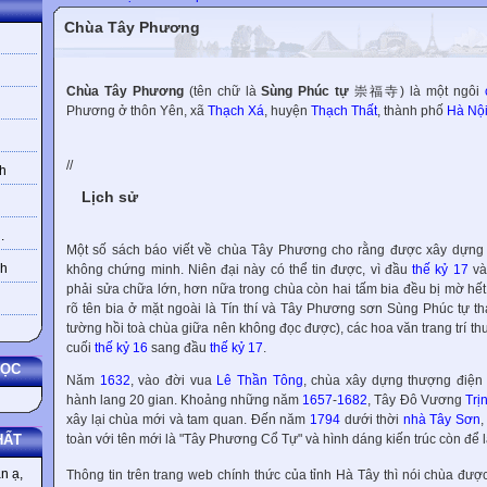
Chùa Tây Phương
Chùa Tây Phương
(tên chữ là
Sùng Phúc tự
崇福寺) là một ngôi
Phương ở thôn Yên, xã
Thạch Xá
, huyện
Thạch Thất
, thành phố
Hà Nộ
//
h
Lịch sử
.
Một số sách báo viết về chùa Tây Phương cho rằng được xây dựng
nh
không chứng minh. Niên đại này có thể tin được, vì đầu
thế kỷ 17
và
phải sửa chữa lớn, hơn nữa trong chùa còn hai tấm bia đều bị mờ h
rõ tên bia ở mặt ngoài là Tín thí và Tây Phương sơn Sùng Phúc tự th
tường hồi toà chùa giữa nên không đọc được), các hoa văn trang trí t
cuối
thế kỷ 16
sang đầu
thế kỷ 17
.
HỌC
Năm
1632
, vào đời vua
Lê Thần Tông
, chùa xây dựng thượng điện
hành lang 20 gian. Khoảng những năm
1657
-
1682
, Tây Đô Vương
Trị
xây lại chùa mới và tam quan. Đến năm
1794
dưới thời
nhà Tây Sơn
,
toàn với tên mới là "Tây Phương Cổ Tự" và hình dáng kiến trúc còn để 
HẤT
n ạ,
Thông tin trên trang web chính thức của tỉnh Hà Tây thì nói chùa được