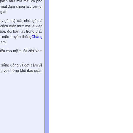
nghịch nửa mỉa mai, có pho
ẻ mặt đăm chiêu lạ thường,
g ai.
gầy gò, mặt dài, nhỏ, gò má
cách hiện thực mà lại đẹp
mái, đôi bàn tay trông thấy
 mộc truyền thống
Chàng
Nam.
biểu cho mỹ thuật Việt Nam
t sống động và gợi cảm về
ng về những khổ đau quần