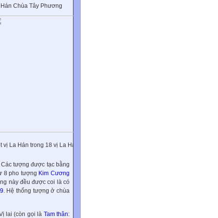
 Hán Chùa Tây Phương
t vị La Hán trong 18 vị La Hán
. Các tượng được tạc bằng
hư 8 pho tượng
Kim Cương
ng này đều được coi là có
19
. Hệ thống tượng ở chùa
ị lai (còn gọi là
Tam thân
: