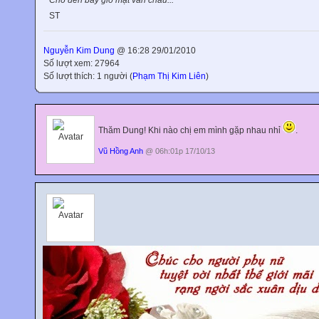
Cho đến bây giờ mặt vẫn chau...
ST
Nguyễn Kim Dung
@ 16:28 29/01/2010
Số lượt xem: 27964
Số lượt thích: 1 người (
Phạm Thị Kim Liên
)
Thăm Dung! Khi nào chị em mình gặp nhau nhỉ
.
Vũ Hồng Anh
@ 06h:01p 17/10/13