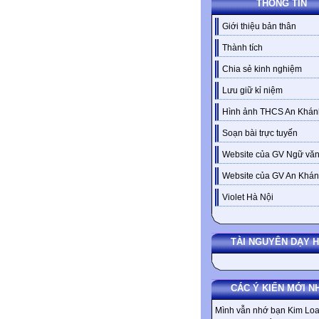
THÔNG TIN
Giới thiệu bản thân
Thành tích
Chia sẻ kinh nghiệm
Lưu giữ kỉ niệm
Hình ảnh THCS An Khán
Soạn bài trực tuyến
Website của GV Ngữ văn
Website của GV An Khá
Violet Hà Nội
TÀI NGUYÊN DẠY 
CÁC Ý KIẾN MỚI N
Mình vẫn nhớ bạn Kim Loa