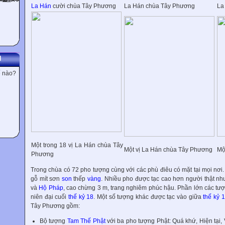
La Hán
cười chùa Tây Phương
La Hán chùa Tây Phương
La
N
ế nào?
Một trong 18 vị La Hán chùa Tây
Một vị La Hán chùa Tây Phương
Mộ
Phương
Trong chùa có 72 pho tượng cùng với các phù điêu có mặt tại mọi nơi
gỗ mít sơn
son
thếp
vàng
. Nhiều pho được tạc cao hơn người thật n
và
Hộ Pháp
, cao chừng 3 m, trang nghiêm phúc hậu. Phần lớn các tượ
niên đại cuối
thế kỷ 18
. Một số tượng khác được tạc vào giữa
thế kỷ 
Tây Phương gồm:
Bộ tượng
Tam Thế Phật
với ba pho tượng Phật: Quá khứ, Hiện tại, V