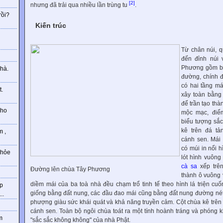
[2]
nhưng đã trải qua nhiều lần trùng tu
.
rồi?
Kiến trúc
g
Từ chân núi, 
đến đỉnh núi
Phương gồm ba
hà.
đường, chính đ
có hai tầng má
t.
xây toàn bằn
để trần tạo thà
cho
mộc mạc, điể
biểu tượng sắc
kê trên đá tả
m ,
cánh sen. Mái 
có múi in nổi h
khỏe
lót hình vuôn
cà sa
xếp trên
Đường lên chùa Tây Phương
thành ô vuông
diềm mái của ba toà nhà đều chạm trổ tinh tế theo hình lá triện cuố
hp
giống bằng đất nung, các đầu đao mái cũng bằng đất nung đường nét n
..
phượng giàu sức khái quát và khả năng truyền cảm. Cột chùa kê trê
cánh sen. Toàn bộ ngôi chùa toát ra một tính hoành tráng và phóng k
m
"sắc sắc không không" của nhà Phật.