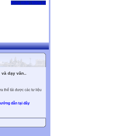
Đăng nhập / Đăng ký
và dạy văn..
 thể tải được các tư liệu
ướng dẫn tại đây