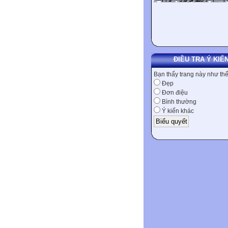
ĐIỀU TRA Ý KIẾ
Bạn thấy trang này như th
Đẹp
Đơn điệu
Bình thường
Ý kiến khác