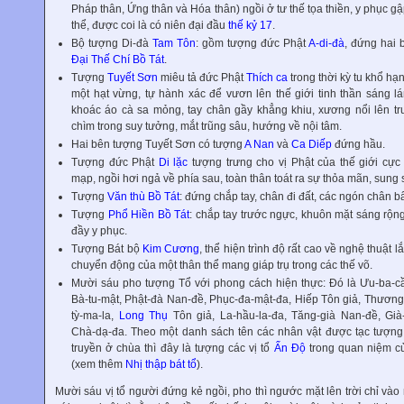
Pháp thân, Ứng thân và Hóa thân) ngồi ở tư thế tọa thiền, y phục g
thể, được coi là có niên đại đầu
thế kỷ 17
.
Bộ tượng Di-đà
Tam Tôn
: gồm tượng đức Phật
A-di-đà
, đứng hai 
Đại Thế Chí Bồ Tát
.
Tượng
Tuyết Sơn
miêu tả đức Phật
Thích ca
trong thời kỳ tu khổ hạ
một hạt vừng, tự hành xác để vươn lên thế giới tinh thần sáng
khoác áo cà sa mỏng, tay chân gầy khẳng khiu, xương nổi lên t
chìm trong suy tưởng, mắt trũng sâu, hướng về nội tâm.
Hai bên tượng Tuyết Sơn có tượng
A Nan
và
Ca Diếp
đứng hầu.
Tượng đức Phật
Di lặc
tượng trưng cho vị Phật của thế giới cực
mạp, ngồi hơi ngả về phía sau, toàn thân toát ra sự thỏa mãn, sung
Tượng
Văn thù Bồ Tát
: đứng chắp tay, chân đi đất, các ngón chân
Tượng
Phổ Hiền Bồ Tát
: chắp tay trước ngực, khuôn mặt sáng rộng
đầy y phục.
Tượng Bát bộ
Kim Cương
, thể hiện trình độ rất cao về nghệ thuật 
chuyển động của một thân thể mang giáp trụ trong các thế võ.
Mười sáu pho tượng Tổ với phong cách hiện thực: Đó là Ưu-ba-cầu
Bà-tu-mật, Phật-đà Nan-đề, Phục-đa-mật-đa, Hiếp Tôn giả, Thươn
tỳ-ma-la,
Long Thụ
Tôn giả, La-hầu-la-đa, Tăng-già Nan-đề, Già
Chà-dạ-đa. Theo một danh sách tên các nhân vật được tạc tượng t
truyền ở chùa thì đây là tượng các vị tổ
Ấn Độ
trong quan niệm 
(xem thêm
Nhị thập bát tổ
).
Mười sáu vị tổ người đứng kẻ ngồi, pho thì ngước mặt lên trời chỉ vào