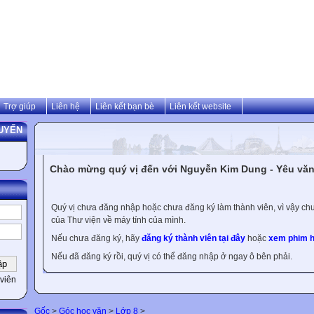
Trợ giúp
Liên hệ
Liên kết bạn bè
Liên kết website
UYẾN
Chào mừng quý vị đến với Nguyễn Kim Dung - Yêu văn 
Quý vị chưa đăng nhập hoặc chưa đăng ký làm thành viên, vì vậy chưa
của Thư viện về máy tính của mình.
Nếu chưa đăng ký, hãy
đăng ký thành viên tại đây
hoặc
xem phim h
Nếu đã đăng ký rồi, quý vị có thể đăng nhập ở ngay ô bên phải.
viên
Gốc
>
Góc học văn
>
Lớp 8
>