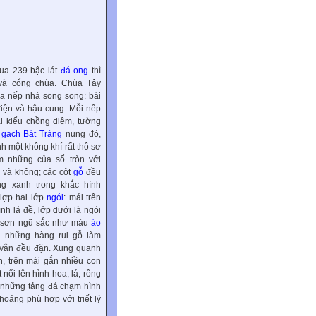
qua 239 bậc lát
đá ong
thì
 và cổng chùa. Chùa Tây
 nếp nhà song song: bái
iện và hậu cung. Mỗi nếp
i kiểu chồng diêm, tường
g
gạch Bát Tràng
nung đỏ,
nh một không khí rất thô sơ
m những của sổ tròn với
 và không; các cột
gỗ
đều
ng xanh trong khắc hình
lợp hai lớp
ngói
: mái trên
ình lá đề, lớp dưới là ngói
g sơn ngũ sắc như màu
áo
 những hàng rui gỗ làm
 vắn đều đặn. Xung quanh
n, trên mái gắn nhiều con
ổi lên hình hoa, lá, rồng
n những tảng đá chạm hình
hoáng phù hợp với triết lý