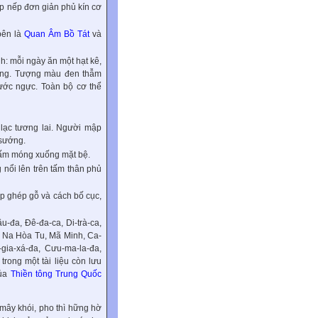
ập nếp đơn giản phủ kín cơ
bên là
Quan Âm Bồ Tát
và
nh: mỗi ngày ăn một hạt kê,
 láng. Tượng màu đen thẫm
rước ngực. Toàn bộ cơ thể
 lạc tương lai. Người mập
 sướng.
 bấm móng xuống mặt bệ.
 nổi lên trên tấm thân phủ
lắp ghép gỗ và cách bố cục,
-đa, Đê-đa-ca, Di-trà-ca,
g Na Hòa Tu, Mã Minh, Ca-
-gia-xá-đa, Cưu-ma-la-đa,
rong một tài liệu còn lưu
của
Thiền tông Trung Quốc
 mây khói, pho thì hững hờ