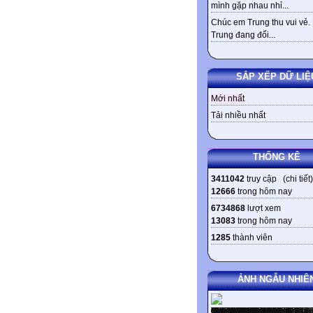
mình gặp nhau nhỉ...
Chúc em Trung thu vui vẻ.
Trung đang đối...
SẮP XẾP DỮ LIỆ
Mới nhất
Tải nhiều nhất
THỐNG KÊ
3411042
truy cập (
chi tiết
)
12666
trong hôm nay
6734868
lượt xem
13083
trong hôm nay
1285
thành viên
ẢNH NGẪU NHIÊ