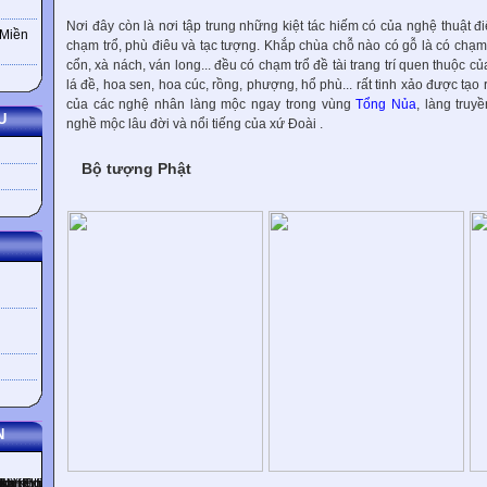
Nơi đây còn là nơi tập trung những kiệt tác hiếm có của nghệ thuật 
 Miền
chạm trổ, phù điêu và tạc tượng. Khắp chùa chỗ nào có gỗ là có chạm
cổn, xà nách, ván long... đều có chạm trổ đề tài trang trí quen thuộc của
lá đề, hoa sen, hoa cúc, rồng, phượng, hổ phù... rất tinh xảo được tạo 
của các nghệ nhân làng mộc ngay trong vùng
Tổng Nủa
, làng truy
U
nghề mộc lâu đời và nổi tiếng của xứ Đoài .
Bộ tượng Phật
N