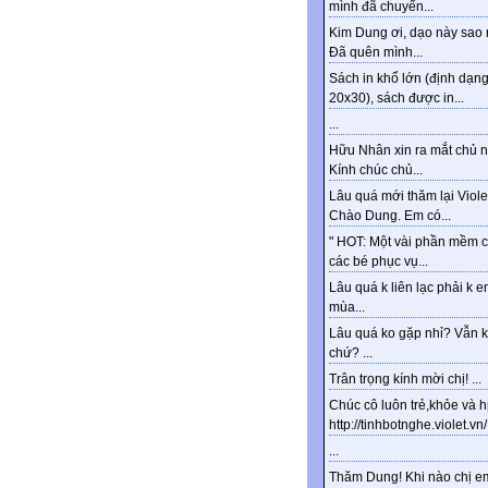
mình đã chuyển...
Kim Dung ơi, dạo này sao 
Đã quên mình...
Sách in khổ lớn (định dạn
20x30), sách được in...
...
Hữu Nhân xin ra mắt chủ n
Kính chúc chủ...
Lâu quá mới thăm lại Viole
Chào Dung. Em có...
" HOT: Một vài phần mềm 
các bé phục vụ...
Lâu quá k liên lạc phải k e
mùa...
Lâu quá ko gặp nhỉ? Vẫn 
chứ? ...
Trân trọng kính mời chị! ...
Chúc cô luôn trẻ,khỏe và 
http://tinhbotnghe.violet.vn/.
...
Thăm Dung! Khi nào chị e