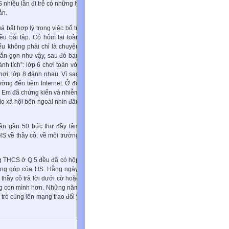
 nhiều lần đi trễ có những lý
ắn.
 bất hợp lý trong việc bố trí
ều bài tập. Có hôm lại toàn
ểu không phải chỉ là chuyện
gắn gọn như vậy, sau đó bạn
nh tích”: lớp 6 chơi toàn với
hơi; lớp 8 đánh nhau. Vì sao
ường đến tiệm Internet. Ở đó
. Em đã chứng kiến và nhiễm
o xã hội bên ngoài nhìn đâu
ận gần 50 bức thư đầy tâm
S về thầy cô, về môi trường
ờng THCS ở Q.5 đều đã có hộp
đóng góp của HS. Hằng ngày,
thầy cô trả lời dưới cờ hoặc
lòng con mình hơn. Những năm
trò cùng lên mạng trao đổi ý