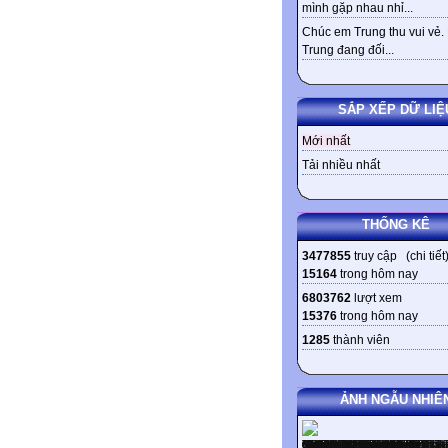
mình gặp nhau nhỉ...
Chúc em Trung thu vui vẻ.
Trung đang đối...
SẮP XẾP DỮ LIỆ
Mới nhất
Tải nhiều nhất
THỐNG KÊ
3477855
truy cập (
chi tiết
15164
trong hôm nay
6803762
lượt xem
15376
trong hôm nay
1285
thành viên
ẢNH NGẪU NHIÊ