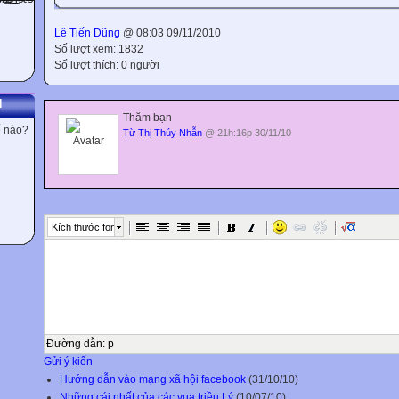
Lê Tiến Dũng
@ 08:03 09/11/2010
Số lượt xem: 1832
Số lượt thích: 0 người
N
Thăm bạn
ế nào?
Từ Thị Thúy Nhẫn
@ 21h:16p 30/11/10
Kích thước font
Đường dẫn
:
p
Gửi ý kiến
Hướng dẫn vào mạng xã hội facebook
(31/10/10)
Những cái nhất của các vua triều Lý
(10/07/10)