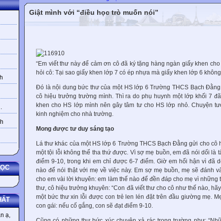
Giật mình với “điều học trò muốn nói”
“Em viết thư này để cảm ơn cô đã ký tặng hàng ngàn giấy khen c
hỏi cô: Tại sao giấy khen lớp 7 có ép nhựa mà giấy khen lớp 6 khôn
h
Đó là nội dung bức thư của một HS lớp 6 Trường THCS Bạch Đằng,
cô hiệu trưởng trường mình. Thì ra do phụ huynh một lớp khối 7 đã
khen cho HS lớp mình nên gây tâm tư cho HS lớp nhỏ. Chuyện t
.
kinh nghiệm cho nhà trường.
nh
Mong được tư duy sáng tạo
Lá thư khác của một HS lớp 6 Trường THCS Bạch Đằng gửi cho cô h
một tội lỗi không thể tha thứ được. Vì sợ mẹ buồn, em đã nói dối là t
điểm 9-10, trong khi em chỉ được 6-7 điểm. Giờ em hối hận vì đã
HỌC
nào để nói thật với mẹ về việc này. Em sợ mẹ buồn, mẹ sẽ đánh 
cho em vài lời khuyên: em làm thế nào để đền đáp cho mẹ vì những tội 
thư, cô hiệu trưởng khuyên: “Con đã viết thư cho cô như thế nào, hãy
một bức thư xin lỗi được con trẻ len lén đặt trên đầu giường mẹ. M
HẤT
con gái: nếu cố gắng, con sẽ đạt điểm 9-10.
n ạ,
Cũng có những thư bức xúc chuyện xả rác trong trường như: “Nhữ