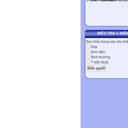
ĐIỀU TRA Ý KIẾ
Bạn thấy trang này như th
Đẹp
Đơn điệu
Bình thường
Ý kiến khác