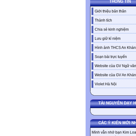
THÔNG TIN
Giới thiệu bản thân
Thành tích
Chia sẻ kinh nghiệm
Lưu giữ kỉ niệm
Hình ảnh THCS An Khán
Soạn bài trực tuyến
Website của GV Ngữ văn
Website của GV An Khá
Violet Hà Nội
TÀI NGUYÊN DẠY 
CÁC Ý KIẾN MỚI N
Mình vẫn nhớ bạn Kim Loa