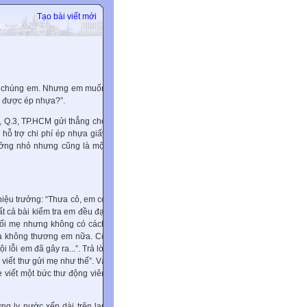
Tạo bài viết mới
ho chúng em. Nhưng em muốn
g được ép nhựa?”.
 Q.3, TP.HCM gửi thẳng cho
 hỗ trợ chi phí ép nhựa giấy
ưởng nhỏ nhưng cũng là một
iệu trưởng: “Thưa cô, em có
ất cả bài kiểm tra em đều đạt
 dối mẹ nhưng không có cách
và không thương em nữa. Cô
lỗi em đã gây ra...”. Trả lời
 viết thư gửi mẹ như thế”. Và
ẹ viết một bức thư động viên
ng ly nước xếp dài trên lan