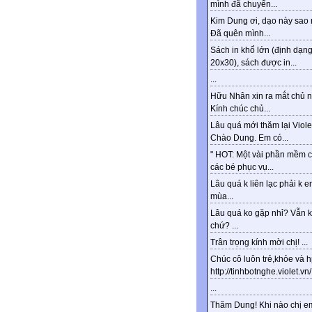
mình đã chuyển...
Kim Dung ơi, dạo này sao 
Đã quên mình...
Sách in khổ lớn (định dạn
20x30), sách được in...
...
Hữu Nhân xin ra mắt chủ n
Kính chúc chủ...
Lâu quá mới thăm lại Viole
Chào Dung. Em có...
" HOT: Một vài phần mềm 
các bé phục vụ...
Lâu quá k liên lạc phải k e
mùa...
Lâu quá ko gặp nhỉ? Vẫn 
chứ? ...
Trân trọng kính mời chị! ...
Chúc cô luôn trẻ,khỏe và 
http://tinhbotnghe.violet.vn/.
...
Thăm Dung! Khi nào chị e