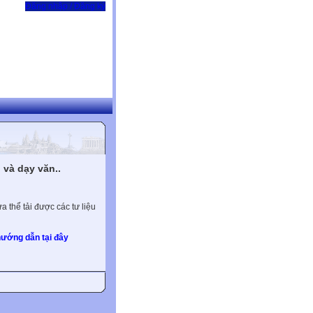
Đăng nhập / Đăng ký
và dạy văn..
 thể tải được các tư liệu
ướng dẫn tại đây