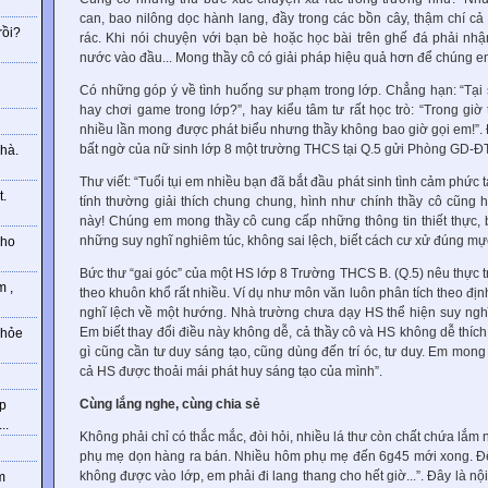
can, bao nilông dọc hành lang, đầy trong các bồn cây, thậm chí c
rồi?
rác. Khi nói chuyện với bạn bè hoặc học bài trên ghế đá phải nhậ
nước vào đầu... Mong thầy cô có giải pháp hiệu quả hơn để chúng e
g
Có những góp ý về tình huống sư phạm trong lớp. Chẳng hạn: “Tại s
hay chơi game trong lớp?”, hay kiểu tâm tư rất học trò: “Trong giờ 
nhiều lần mong được phát biểu nhưng thầy không bao giờ gọi em!”.
bất ngờ của nữ sinh lớp 8 một trường THCS tại Q.5 gửi Phòng GD-ĐT
hà.
Thư viết: “Tuổi tụi em nhiều bạn đã bắt đầu phát sinh tình cảm phức 
t.
tính thường giải thích chung chung, hình như chính thầy cô cũng 
này! Chúng em mong thầy cô cung cấp những thông tin thiết thực
những suy nghĩ nghiêm túc, không sai lệch, biết cách cư xử đúng mự
cho
Bức thư “gai góc” của một HS lớp 8 Trường THCS B. (Q.5) nêu thực 
m ,
theo khuôn khổ rất nhiều. Ví dụ như môn văn luôn phân tích theo đị
nghĩ lệch về một hướng. Nhà trường chưa dạy HS thể hiện suy nghĩ,
Em biết thay đổi điều này không dễ, cả thầy cô và HS không dễ thíc
khỏe
gì cũng cần tư duy sáng tạo, cũng dùng đến trí óc, tư duy. Em mong 
cả HS được thoải mái phát huy sáng tạo của mình”.
Cùng lắng nghe, cùng chia sẻ
hp
..
Không phải chỉ có thắc mắc, đòi hỏi, nhiều lá thư còn chất chứa lắm
phụ mẹ dọn hàng ra bán. Nhiều hôm phụ mẹ đến 6g45 mới xong. Đế
không được vào lớp, em phải đi lang thang cho hết giờ...”. Đây là 
m