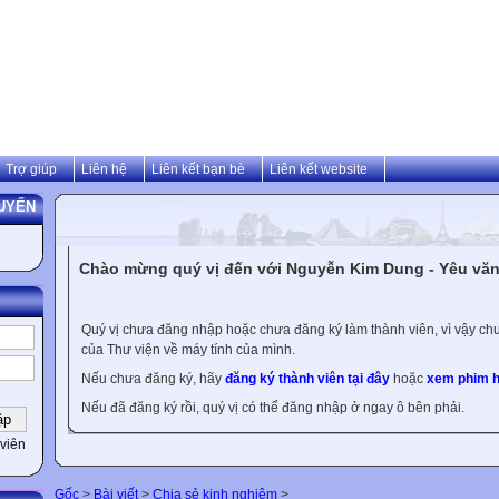
Trợ giúp
Liên hệ
Liên kết bạn bè
Liên kết website
UYẾN
Chào mừng quý vị đến với Nguyễn Kim Dung - Yêu văn 
Quý vị chưa đăng nhập hoặc chưa đăng ký làm thành viên, vì vậy chưa
của Thư viện về máy tính của mình.
Nếu chưa đăng ký, hãy
đăng ký thành viên tại đây
hoặc
xem phim h
Nếu đã đăng ký rồi, quý vị có thể đăng nhập ở ngay ô bên phải.
viên
Gốc
>
Bài viết
>
Chia sẻ kinh nghiệm
>