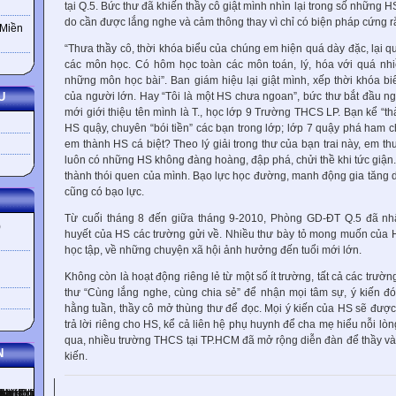
tại Q.5. Bức thư đã khiến thầy cô giật mình nhìn lại trong số những HS
do cần được lắng nghe và cảm thông thay vì chỉ có biện pháp cứng r
 Miền
“Thưa thầy cô, thời khóa biểu của chúng em hiện quá dày đặc, lại quá
các môn học. Có hôm học toàn các môn toán, lý, hóa với quá nhi
những môn học bài”. Ban giám hiệu lại giật mình, xếp thời khóa bi
của người lớn. Hay “Tôi là một HS chưa ngoan”, bức thư bắt đầu n
U
mới giới thiệu tên mình là T., học lớp 9 Trường THCS LP. Bạn kể “thà
HS quậy, chuyên “bói tiền” các bạn trong lớp; lớp 7 quậy phá ham c
em thành HS cá biệt? Theo lý giải trong thư của bạn trai này, em th
luôn có những HS không đàng hoàng, đập phá, chửi thề khi tức giận
thành thói quen của mình. Bạo lực học đường, manh động gia tăng d
cũng có bạo lực.
Từ cuối tháng 8 đến giữa tháng 9-2010, Phòng GD-ĐT Q.5 đã nh
)
huyết của HS các trường gửi về. Nhiều thư bày tỏ mong muốn của H
học tập, về những chuyện xã hội ảnh hưởng đến tuổi mới lớn.
Không còn là hoạt động riêng lẻ từ một số ít trường, tất cả các trư
thư “Cùng lắng nghe, cùng chia sẻ” để nhận mọi tâm sự, ý kiến 
hằng tuần, thầy cô mở thùng thư để đọc. Mọi ý kiến của HS sẽ được 
trả lời riêng cho HS, kể cả liên hệ phụ huynh để cha mẹ hiểu nỗi 
qua, nhiều trường THCS tại TP.HCM đã mở rộng diễn đàn để thầy và 
N
kiến.