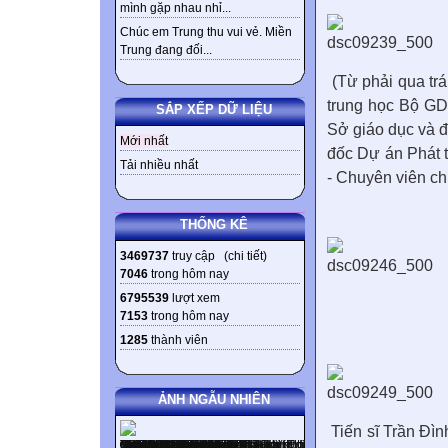
mình gặp nhau nhỉ...
Chúc em Trung thu vui vẻ. Miền
Trung đang đối...
(Từ phải qua trá
trung học Bộ GD
SẮP XẾP DỮ LIỆU
Sở giáo dục và đ
Mới nhất
đốc
Dự án Phát t
Tải nhiều nhất
- Chuyên viên ch
THỐNG KÊ
3469737
truy cập (
chi tiết
)
7046
trong hôm nay
6795539
lượt xem
7153
trong hôm nay
1285
thành viên
ẢNH NGẪU NHIÊN
Tiến sĩ Trần Đì