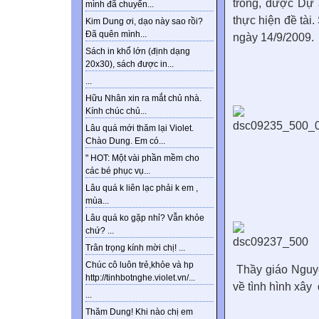
trong, được
Dự 
mình đã chuyển...
thực hiện đề tài.
Kim Dung ơi, dạo này sao rồi?
Đã quên mình...
ngày 14/9/2009.
Sách in khổ lớn (định dạng
20x30), sách được in...
...
Hữu Nhân xin ra mắt chủ nhà.
Kính chúc chủ...
Lâu quá mới thăm lại Violet.
Chào Dung. Em có...
" HOT: Một vài phần mềm cho
các bé phục vụ...
Lâu quá k liên lạc phải k em ,
mùa...
Lâu quá ko gặp nhỉ? Vẫn khỏe
chứ? ...
Trân trọng kính mời chị! ...
Chúc cô luôn trẻ,khỏe và hp
Thầy giáo Nguyễ
http://tinhbotnghe.violet.vn/...
về tình hình xây 
...
Thăm Dung! Khi nào chị em