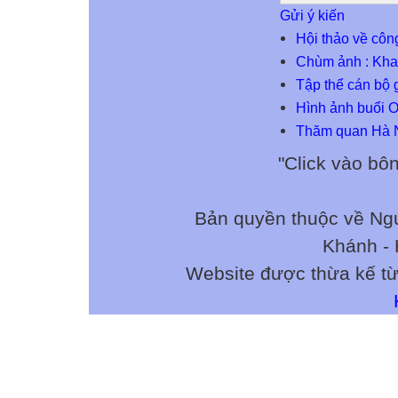
Gửi ý kiến
Hội thảo về côn
Chùm ảnh : Kha
Tập thể cán bộ 
Hình ảnh buổi Of
Thăm quan Hà 
"Click vào bô
Bản quyền thuộc về N
Khánh - 
Website được thừa kế t