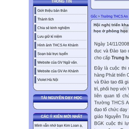
THÔNG TIN
Giới thiệu bản thân
Gốc
>
Trường THCS An
Thành tích
Hội nghị triển kha
Chia sẻ kinh nghiệm
học ở phòng học 
Lưu giữ kỉ niệm
Ngày 14/11/2008
Hình ảnh THCS An Khánh
dục và Đào tạo 
Soạn bài trực tuyến
cho cấp
Trung h
Website của GV Ngữ văn.
Đây là cuộc thi
Website của GV An Khánh
hàng Phát triển 
Violet Hà Nội
và Đào tạo
đã gi
trì,
phối hợp với
liên quan tổ ch
TÀI NGUYÊN DẠY HỌC
Trường THCS An 
đạo tổ chức dạy
giáo Nguyễn Tru
CÁC Ý KIẾN MỚI NHẤT
BGK cuộc thi l
Mình vẫn nhớ bạn Kim Loan ạ,