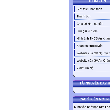
THÔNG TIN
Giới thiệu bản thân
Thành tích
Chia sẻ kinh nghiệm
Lưu giữ kỉ niệm
Hình ảnh THCS An Khán
Soạn bài trực tuyến
Website của GV Ngữ văn
Website của GV An Khá
Violet Hà Nội
TÀI NGUYÊN DẠY 
CÁC Ý KIẾN MỚI N
Mình vẫn nhớ bạn Kim Loa