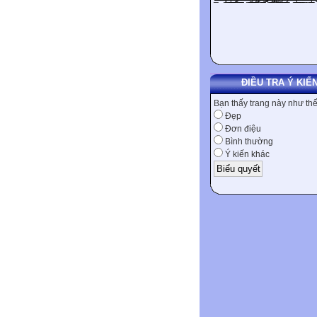
ĐIỀU TRA Ý KIẾ
Bạn thấy trang này như th
Đẹp
Đơn điệu
Bình thường
Ý kiến khác