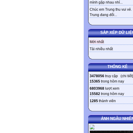
mình gặp nhau nhỉ...
Chúc em Trung thu vui vẻ.
Trung đang đối...
SẮP XẾP DỮ LIỆ
Mới nhất
Tải nhiều nhất
THỐNG KÊ
3478056
truy cập (
chi tiết
15365
trong hôm nay
6803968
lượt xem
15582
trong hôm nay
1285
thành viên
ẢNH NGẪU NHIÊ