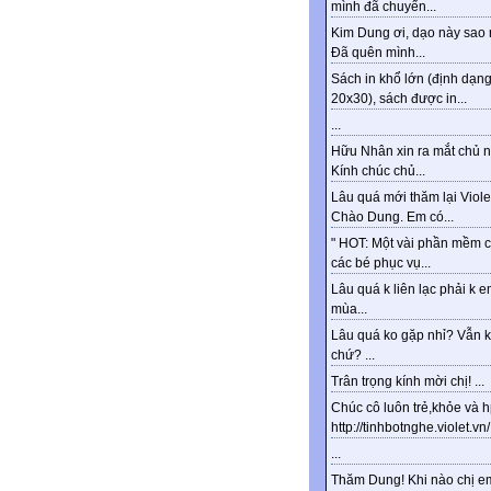
mình đã chuyển...
Kim Dung ơi, dạo này sao 
Đã quên mình...
Sách in khổ lớn (định dạn
20x30), sách được in...
...
Hữu Nhân xin ra mắt chủ n
Kính chúc chủ...
Lâu quá mới thăm lại Viole
Chào Dung. Em có...
" HOT: Một vài phần mềm 
các bé phục vụ...
Lâu quá k liên lạc phải k e
mùa...
Lâu quá ko gặp nhỉ? Vẫn 
chứ? ...
Trân trọng kính mời chị! ...
Chúc cô luôn trẻ,khỏe và 
http://tinhbotnghe.violet.vn/.
...
Thăm Dung! Khi nào chị e