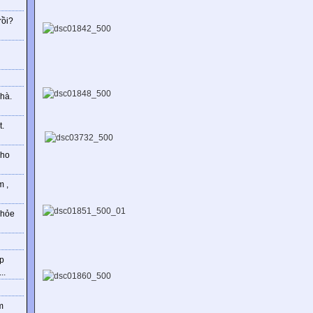
rồi?
g
hà.
t.
cho
m ,
khỏe
hp
..
m