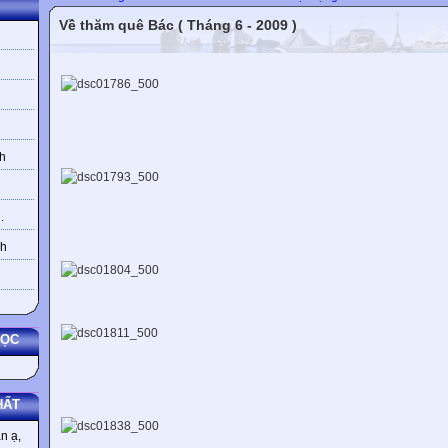
Về thăm quê Bác ( Tháng 6 - 2009 )
h
.
nh
HỌC
HẤT
n ạ,