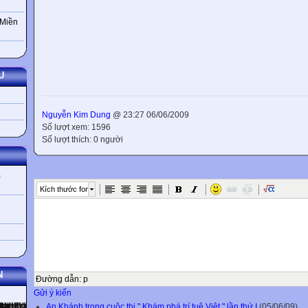
 Miền
U
Nguyễn Kim Dung
@ 23:27 06/06/2009
Số lượt xem: 1596
Số lượt thích: 0 người
)
Kích thước font
N
Đường dẫn
:
p
Gửi ý kiến
An Khánh trong cuộc thi " Khám phá trí tuệ Việt " lần thứ I
(05/06/09)