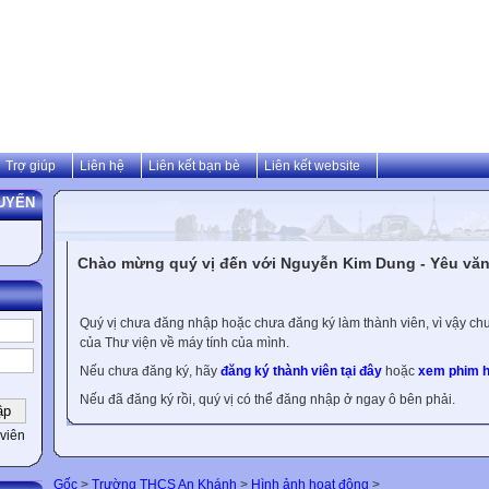
Trợ giúp
Liên hệ
Liên kết bạn bè
Liên kết website
UYẾN
Chào mừng quý vị đến với Nguyễn Kim Dung - Yêu văn 
Quý vị chưa đăng nhập hoặc chưa đăng ký làm thành viên, vì vậy chưa
của Thư viện về máy tính của mình.
Nếu chưa đăng ký, hãy
đăng ký thành viên tại đây
hoặc
xem phim h
Nếu đã đăng ký rồi, quý vị có thể đăng nhập ở ngay ô bên phải.
viên
Gốc
>
Trường THCS An Khánh
>
Hình ảnh hoạt động
>