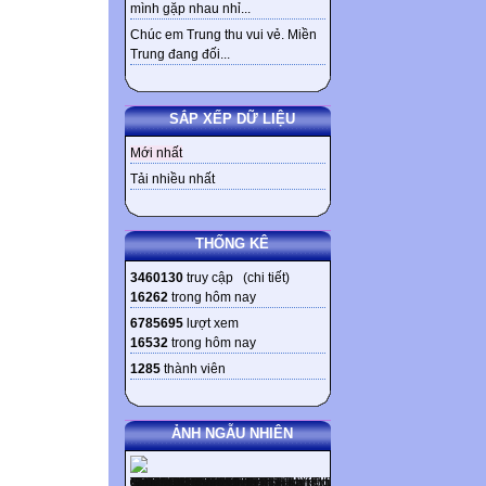
mình gặp nhau nhỉ...
Chúc em Trung thu vui vẻ. Miền
Trung đang đối...
SẮP XẾP DỮ LIỆU
Mới nhất
Tải nhiều nhất
THỐNG KÊ
3460130
truy cập (
chi tiết
)
16262
trong hôm nay
6785695
lượt xem
16532
trong hôm nay
1285
thành viên
ẢNH NGẪU NHIÊN