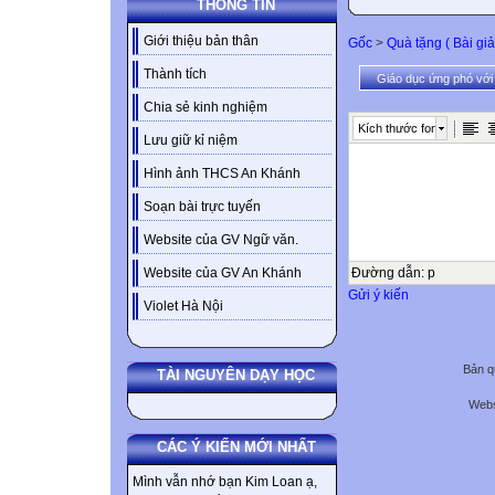
THÔNG TIN
Giới thiệu bản thân
Gốc
>
Quà tặng ( Bài giả
Thành tích
Giáo dục ứng phó với
Chia sẻ kinh nghiệm
Kích thước font
Lưu giữ kỉ niệm
Hình ảnh THCS An Khánh
Soạn bài trực tuyến
Website của GV Ngữ văn.
Đường dẫn
:
p
Website của GV An Khánh
Gửi ý kiến
Violet Hà Nội
Bản q
TÀI NGUYÊN DẠY HỌC
Webs
CÁC Ý KIẾN MỚI NHẤT
Mình vẫn nhớ bạn Kim Loan ạ,