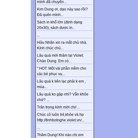
mình đã chuyển...
Kim Dung ơi, dạo này sao rồi?
Đã quên mình...
Sách in khổ lớn (định dạng
20x30), sách được in...
...
Hữu Nhân xin ra mắt chủ nhà.
Kính chúc chủ...
Lâu quá mới thăm lại Violet.
Chào Dung. Em có...
" HOT: Một vài phần mềm cho
các bé phục vụ...
Lâu quá k liên lạc phải k em ,
mùa...
Lâu quá ko gặp nhỉ? Vẫn khỏe
chứ? ...
Trân trọng kính mời chị! ...
Chúc cô luôn trẻ,khỏe và hp
http://tinhbotnghe.violet.vn/...
...
Thăm Dung! Khi nào chị em