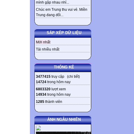
mình gặp nhau nhỉ...
Chúc em Trung thu vui vẻ. Miền
Trung đang đối...
SẮP XẾP DỮ LIỆU
Mới nhất
Tải nhiều nhất
THỐNG KÊ
3477415
truy cập (
chi tiết
)
14724
trong hôm nay
6803320
lượt xem
14934
trong hôm nay
1285
thành viên
ẢNH NGẪU NHIÊN