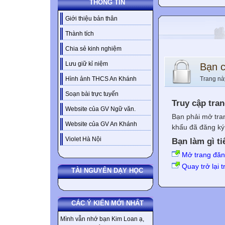
THÔNG TIN
Giới thiệu bản thân
Thành tích
Chia sẻ kinh nghiệm
Lưu giữ kỉ niệm
Bạn 
Trang nà
Hình ảnh THCS An Khánh
Soạn bài trực tuyến
Truy cập tra
Website của GV Ngữ văn.
Bạn phải mở tra
Website của GV An Khánh
khẩu đã đăng ký 
Violet Hà Nội
Bạn làm gì ti
Mở trang đă
Quay trở lại 
TÀI NGUYÊN DẠY HỌC
CÁC Ý KIẾN MỚI NHẤT
Mình vẫn nhớ bạn Kim Loan ạ,