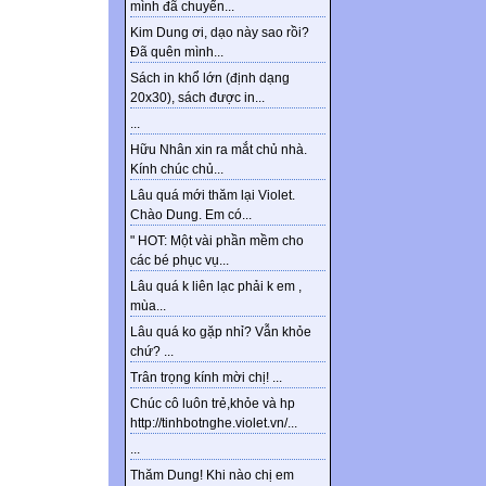
mình đã chuyển...
Kim Dung ơi, dạo này sao rồi?
Đã quên mình...
Sách in khổ lớn (định dạng
20x30), sách được in...
...
Hữu Nhân xin ra mắt chủ nhà.
Kính chúc chủ...
Lâu quá mới thăm lại Violet.
Chào Dung. Em có...
" HOT: Một vài phần mềm cho
các bé phục vụ...
Lâu quá k liên lạc phải k em ,
mùa...
Lâu quá ko gặp nhỉ? Vẫn khỏe
chứ? ...
Trân trọng kính mời chị! ...
Chúc cô luôn trẻ,khỏe và hp
http://tinhbotnghe.violet.vn/...
...
Thăm Dung! Khi nào chị em