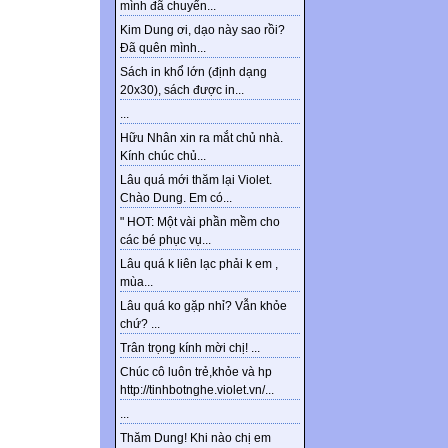
mình đã chuyển...
Kim Dung ơi, dạo này sao rồi?
Đã quên mình...
Sách in khổ lớn (định dạng
20x30), sách được in...
...
Hữu Nhân xin ra mắt chủ nhà.
Kính chúc chủ...
Lâu quá mới thăm lại Violet.
Chào Dung. Em có...
" HOT: Một vài phần mềm cho
các bé phục vụ...
Lâu quá k liên lạc phải k em ,
mùa...
Lâu quá ko gặp nhỉ? Vẫn khỏe
chứ? ...
Trân trọng kính mời chị! ...
Chúc cô luôn trẻ,khỏe và hp
http://tinhbotnghe.violet.vn/...
...
Thăm Dung! Khi nào chị em