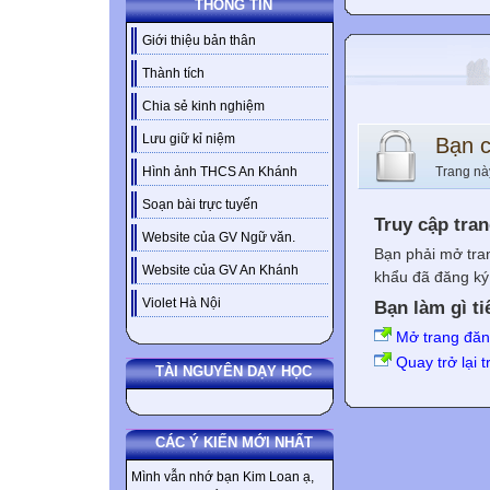
THÔNG TIN
Giới thiệu bản thân
Thành tích
Chia sẻ kinh nghiệm
Lưu giữ kỉ niệm
Bạn 
Trang nà
Hình ảnh THCS An Khánh
Soạn bài trực tuyến
Truy cập tra
Website của GV Ngữ văn.
Bạn phải mở tra
Website của GV An Khánh
khẩu đã đăng ký 
Violet Hà Nội
Bạn làm gì ti
Mở trang đă
Quay trở lại 
TÀI NGUYÊN DẠY HỌC
CÁC Ý KIẾN MỚI NHẤT
Mình vẫn nhớ bạn Kim Loan ạ,