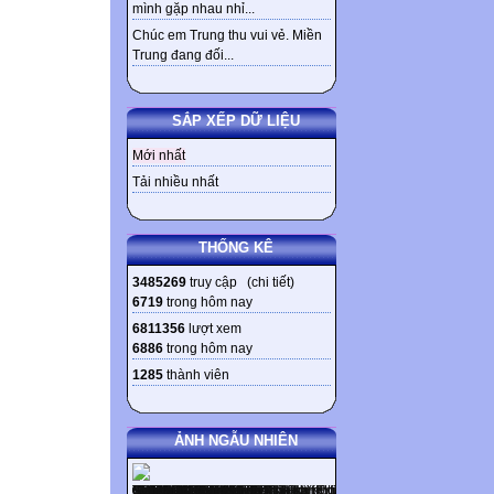
mình gặp nhau nhỉ...
Chúc em Trung thu vui vẻ. Miền
Trung đang đối...
SẮP XẾP DỮ LIỆU
Mới nhất
Tải nhiều nhất
THỐNG KÊ
3485269
truy cập (
chi tiết
)
6719
trong hôm nay
6811356
lượt xem
6886
trong hôm nay
1285
thành viên
ẢNH NGẪU NHIÊN