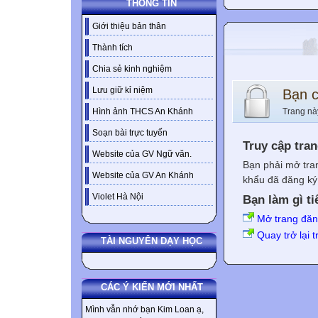
THÔNG TIN
Giới thiệu bản thân
Thành tích
Chia sẻ kinh nghiệm
Lưu giữ kỉ niệm
Bạn 
Trang nà
Hình ảnh THCS An Khánh
Soạn bài trực tuyến
Truy cập tra
Website của GV Ngữ văn.
Bạn phải mở tra
Website của GV An Khánh
khẩu đã đăng ký 
Violet Hà Nội
Bạn làm gì ti
Mở trang đă
Quay trở lại 
TÀI NGUYÊN DẠY HỌC
CÁC Ý KIẾN MỚI NHẤT
Mình vẫn nhớ bạn Kim Loan ạ,