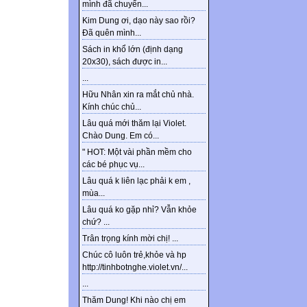
mình đã chuyển...
Kim Dung ơi, dạo này sao rồi?
Đã quên mình...
Sách in khổ lớn (định dạng
20x30), sách được in...
...
Hữu Nhân xin ra mắt chủ nhà.
Kính chúc chủ...
Lâu quá mới thăm lại Violet.
Chào Dung. Em có...
" HOT: Một vài phần mềm cho
các bé phục vụ...
Lâu quá k liên lạc phải k em ,
mùa...
Lâu quá ko gặp nhỉ? Vẫn khỏe
chứ? ...
Trân trọng kính mời chị! ...
Chúc cô luôn trẻ,khỏe và hp
http://tinhbotnghe.violet.vn/...
...
Thăm Dung! Khi nào chị em