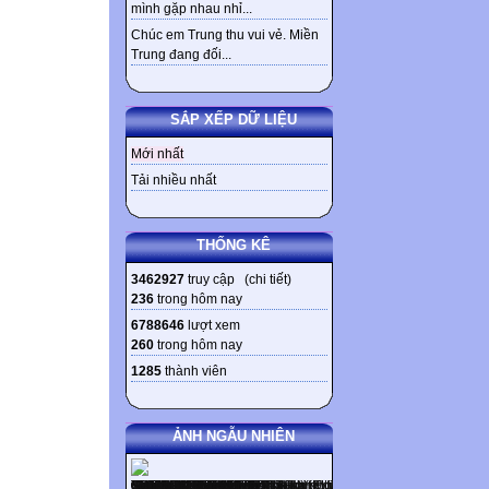
mình gặp nhau nhỉ...
Chúc em Trung thu vui vẻ. Miền
Trung đang đối...
SẮP XẾP DỮ LIỆU
Mới nhất
Tải nhiều nhất
THỐNG KÊ
3462927
truy cập (
chi tiết
)
236
trong hôm nay
6788646
lượt xem
260
trong hôm nay
1285
thành viên
ẢNH NGẪU NHIÊN