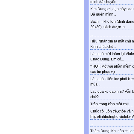
mình đã chuyển...
Kim Dung ơi, dạo này sao 
Đã quên mình...
Sách in khổ lớn (định dạn
20x30), sách được in...
...
Hữu Nhân xin ra mắt chủ n
Kính chúc chủ...
Lâu quá mới thăm lại Viole
Chào Dung. Em có...
" HOT: Một vài phần mềm 
các bé phục vụ...
Lâu quá k liên lạc phải k e
mùa...
Lâu quá ko gặp nhỉ? Vẫn 
chứ? ...
Trân trọng kính mời chị! ...
Chúc cô luôn trẻ,khỏe và 
http://tinhbotnghe.violet.vn/.
...
Thăm Dung! Khi nào chị e