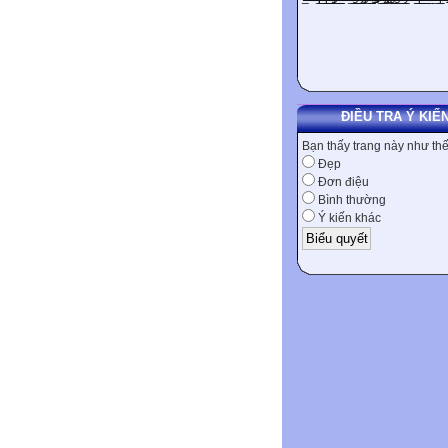
ĐIỀU TRA Ý KIẾ
Bạn thấy trang này như th
Đẹp
Đơn điệu
Bình thường
Ý kiến khác