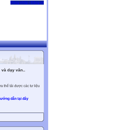
Đăng nhập / Đăng ký
và dạy văn..
 thể tải được các tư liệu
ướng dẫn tại đây