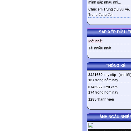
mình gặp nhau nhỉ...
Chúc em Trung thu vui vẻ.
Trung đang đối...
SẮP XẾP DỮ LIỆ
Mới nhất
Tải nhiều nhất
THỐNG KÊ
3421650
truy cập (
chi tiết
167
trong hôm nay
6745922
lượt xem
174
trong hôm nay
1285
thành viên
ẢNH NGẪU NHIÊ