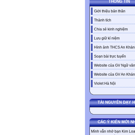
THÔNG TIN
Giới thiệu bản thân
Thành tích
Chia sẻ kinh nghiệm
Lưu giữ kỉ niệm
Hình ảnh THCS An Khán
Soạn bài trực tuyến
Website của GV Ngữ văn
Website của GV An Khá
Violet Hà Nội
TÀI NGUYÊN DẠY 
CÁC Ý KIẾN MỚI N
Mình vẫn nhớ bạn Kim Loa