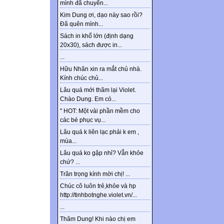
mình đã chuyển...
Kim Dung ơi, dạo này sao rồi?
Đã quên mình...
Sách in khổ lớn (định dạng
20x30), sách được in...
...
Hữu Nhân xin ra mắt chủ nhà.
Kính chúc chủ...
Lâu quá mới thăm lại Violet.
Chào Dung. Em có...
" HOT: Một vài phần mềm cho
các bé phục vụ...
Lâu quá k liên lạc phải k em ,
mùa...
Lâu quá ko gặp nhỉ? Vẫn khỏe
chứ? ...
Trân trọng kính mời chị! ...
Chúc cô luôn trẻ,khỏe và hp
http://tinhbotnghe.violet.vn/...
...
Thăm Dung! Khi nào chị em