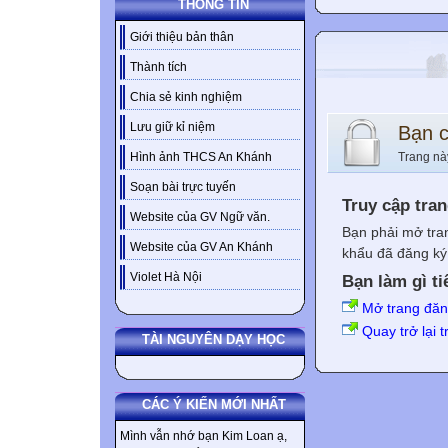
THÔNG TIN
Giới thiệu bản thân
Thành tích
Chia sẻ kinh nghiệm
Lưu giữ kỉ niệm
Bạn 
Trang nà
Hình ảnh THCS An Khánh
Soạn bài trực tuyến
Truy cập tra
Website của GV Ngữ văn.
Bạn phải mở tra
Website của GV An Khánh
khẩu đã đăng ký 
Violet Hà Nội
Bạn làm gì ti
Mở trang đă
Quay trở lại 
TÀI NGUYÊN DẠY HỌC
CÁC Ý KIẾN MỚI NHẤT
Mình vẫn nhớ bạn Kim Loan ạ,