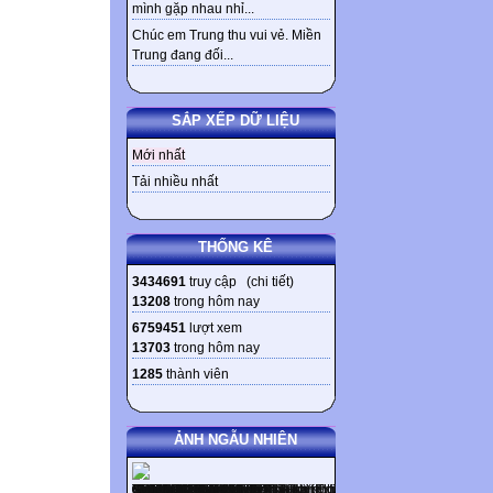
mình gặp nhau nhỉ...
Chúc em Trung thu vui vẻ. Miền
Trung đang đối...
SẮP XẾP DỮ LIỆU
Mới nhất
Tải nhiều nhất
THỐNG KÊ
3434691
truy cập (
chi tiết
)
13208
trong hôm nay
6759451
lượt xem
13703
trong hôm nay
1285
thành viên
ẢNH NGẪU NHIÊN