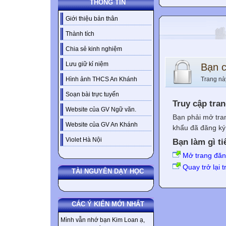
THÔNG TIN
Giới thiệu bản thân
Thành tích
Chia sẻ kinh nghiệm
Lưu giữ kỉ niệm
Bạn 
Trang nà
Hình ảnh THCS An Khánh
Soạn bài trực tuyến
Truy cập tra
Website của GV Ngữ văn.
Bạn phải mở tra
Website của GV An Khánh
khẩu đã đăng ký 
Violet Hà Nội
Bạn làm gì ti
Mở trang đă
Quay trở lại 
TÀI NGUYÊN DẠY HỌC
CÁC Ý KIẾN MỚI NHẤT
Mình vẫn nhớ bạn Kim Loan ạ,