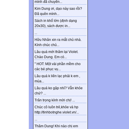
mình đã chuyển...
Kim Dung ơi, dạo này sao rồi?
Đã quên mình...
Sách in khổ lớn (định dạng
20x30), sách được in...
...
Hữu Nhân xin ra mắt chủ nhà.
Kính chúc chủ...
Lâu quá mới thăm lại Violet.
Chào Dung. Em có...
" HOT: Một vài phần mềm cho
các bé phục vụ...
Lâu quá k liên lạc phải k em ,
mùa...
Lâu quá ko gặp nhỉ? Vẫn khỏe
chứ? ...
Trân trọng kính mời chị! ...
Chúc cô luôn trẻ,khỏe và hp
http://tinhbotnghe.violet.vn/...
...
Thăm Dung! Khi nào chị em