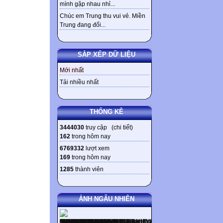
mình gặp nhau nhỉ...
Chúc em Trung thu vui vẻ. Miền
Trung đang đối...
SẮP XẾP DỮ LIỆU
Mới nhất
Tải nhiều nhất
THỐNG KÊ
3444030
truy cập (
chi tiết
)
162
trong hôm nay
6769332
lượt xem
169
trong hôm nay
1285
thành viên
ẢNH NGẪU NHIÊN