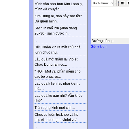
Kích thước font
Mình vẫn nhớ bạn Kim Loan ạ,
mình đã chuyển...
Kim Dung ơi, dạo này sao rồi?
Đã quên mình...
Sách in khổ lớn (định dạng
20x30), sách được in...
...
Đường dẫn
:
p
Gửi ý kiến
Hữu Nhân xin ra mắt chủ nhà.
Kính chúc chủ...
Lâu quá mới thăm lại Violet.
Chào Dung. Em có...
" HOT: Một vài phần mềm cho
các bé phục vụ...
Lâu quá k liên lạc phải k em ,
mùa...
Lâu quá ko gặp nhỉ? Vẫn khỏe
chứ? ...
Trân trọng kính mời chị! ...
Chúc cô luôn trẻ,khỏe và hp
http://tinhbotnghe.violet.vn/...
...