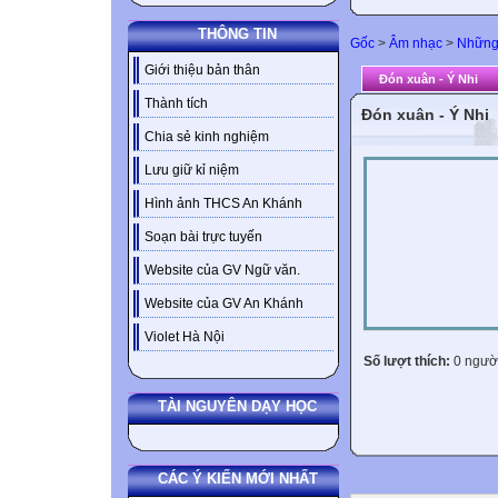
THÔNG TIN
Gốc
>
Âm nhạc
>
Những 
Giới thiệu bản thân
Đón xuân - Ý Nhi
Thành tích
Đón xuân - Ý Nhi
Chia sẻ kinh nghiệm
Lưu giữ kỉ niệm
Hình ảnh THCS An Khánh
Soạn bài trực tuyến
Website của GV Ngữ văn.
Website của GV An Khánh
Violet Hà Nội
Số lượt thích:
0 ngườ
TÀI NGUYÊN DẠY HỌC
CÁC Ý KIẾN MỚI NHẤT