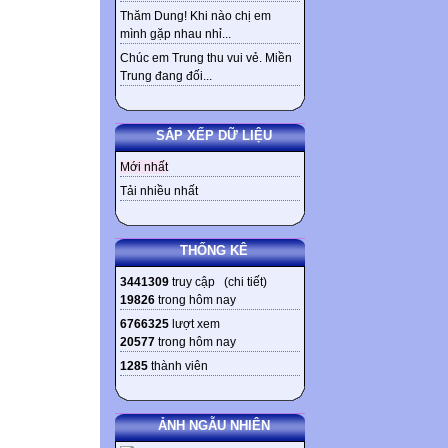
Thăm Dung! Khi nào chị em
mình gặp nhau nhỉ...
Chúc em Trung thu vui vẻ. Miền
Trung đang đối...
SẮP XẾP DỮ LIỆU
Mới nhất
Tải nhiều nhất
THỐNG KÊ
3441309
truy cập (
chi tiết
)
19826
trong hôm nay
6766325
lượt xem
20577
trong hôm nay
1285
thành viên
ẢNH NGẪU NHIÊN