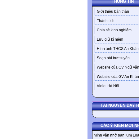
THÔNG TIN
Giới thiệu bản thân
Thành tích
Chia sẻ kinh nghiệm
Lưu giữ kỉ niệm
Hình ảnh THCS An Khán
Soạn bài trực tuyến
Website của GV Ngữ văn
Website của GV An Khá
Violet Hà Nội
TÀI NGUYÊN DẠY 
CÁC Ý KIẾN MỚI N
Mình vẫn nhớ bạn Kim Loa