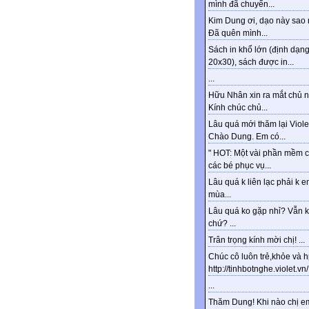
mình đã chuyển...
Kim Dung ơi, dạo này sao 
Đã quên mình...
Sách in khổ lớn (định dạn
20x30), sách được in...
...
Hữu Nhân xin ra mắt chủ n
Kính chúc chủ...
Lâu quá mới thăm lại Viole
Chào Dung. Em có...
" HOT: Một vài phần mềm 
các bé phục vụ...
Lâu quá k liên lạc phải k e
mùa...
Lâu quá ko gặp nhỉ? Vẫn 
chứ? ...
Trân trọng kính mời chị! ...
Chúc cô luôn trẻ,khỏe và 
http://tinhbotnghe.violet.vn/.
...
Thăm Dung! Khi nào chị e