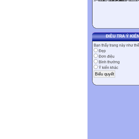
ĐIỀU TRA Ý KIẾ
Bạn thấy trang này như th
Đẹp
Đơn điệu
Bình thường
Ý kiến khác