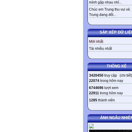
mình gặp nhau nhỉ...
Chúc em Trung thu vui vẻ.
Trung đang đối...
SẮP XẾP DỮ LIỆ
Mới nhất
Tải nhiều nhất
THỐNG KÊ
3420450
truy cập (
chi tiết
22074
trong hôm nay
6744696
lượt xem
22911
trong hôm nay
1285
thành viên
ẢNH NGẪU NHIÊ