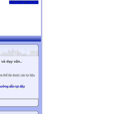
Đăng nhập / Đăng ký
và dạy văn..
 thể tải được các tư liệu
ướng dẫn tại đây