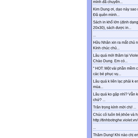
mình đã chuyển...
Kim Dung ơi, dạo này sao 
Đã quên mình...
Sách in khổ lớn (định dạn
20x30), sách được in...
...
Hữu Nhân xin ra mắt chủ n
Kính chúc chủ...
Lâu quá mới thăm lại Viole
Chào Dung. Em có...
" HOT: Một vài phần mềm 
các bé phục vụ...
Lâu quá k liên lạc phải k e
mùa...
Lâu quá ko gặp nhỉ? Vẫn 
chứ? ...
Trân trọng kính mời chị! ...
Chúc cô luôn trẻ,khỏe và 
http://tinhbotnghe.violet.vn/.
...
Thăm Dung! Khi nào chị e