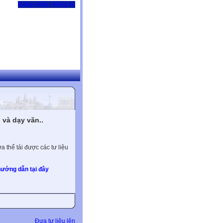
Đăng nhập / Đăng ký
và dạy văn..
 thể tải được các tư liệu
ướng dẫn tại đây
Đưa tư liệu lên