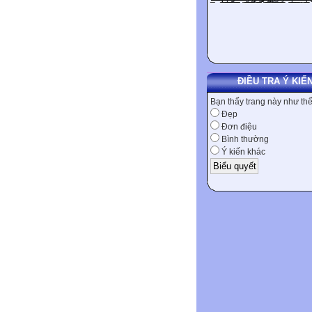
ĐIỀU TRA Ý KIẾ
Bạn thấy trang này như th
Đẹp
Đơn điệu
Bình thường
Ý kiến khác