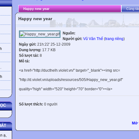
Happy new year
Cùng tác
Happy new year
Nguồn:
Người gửi:
Vũ Văn Thế
(
trang riêng
)
Ngày gửi:
21h:22' 25-12-2009
h
Dung lượng:
17.7 KB
Số lượt tải:
8
Mô tả:
.
<a href="http://ducthelh.violet.vn/" target="_blank"><img src=
nh
"http://d.violet.vn/uploads/resources/505/Happy_new_year.gif"
quality="high" width="520" height="70" border="0"></a>
Số lượt thích:
0 người
HỌC
Mở 
HẤT
n ạ,