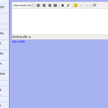
Kích thước font
rồi?
g
hà.
Đường dẫn
:
p
Gửi ý kiến
t.
cho
m ,
khỏe
hp
..
m