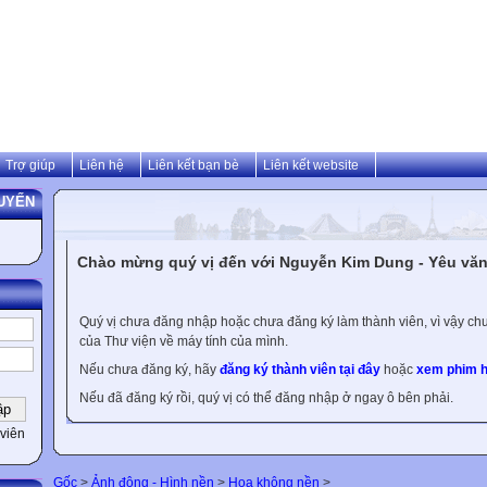
Trợ giúp
Liên hệ
Liên kết bạn bè
Liên kết website
UYẾN
Chào mừng quý vị đến với Nguyễn Kim Dung - Yêu văn 
Quý vị chưa đăng nhập hoặc chưa đăng ký làm thành viên, vì vậy chưa
của Thư viện về máy tính của mình.
Nếu chưa đăng ký, hãy
đăng ký thành viên tại đây
hoặc
xem phim h
Nếu đã đăng ký rồi, quý vị có thể đăng nhập ở ngay ô bên phải.
viên
Gốc
>
Ảnh động - Hình nền
>
Hoa không nền
>