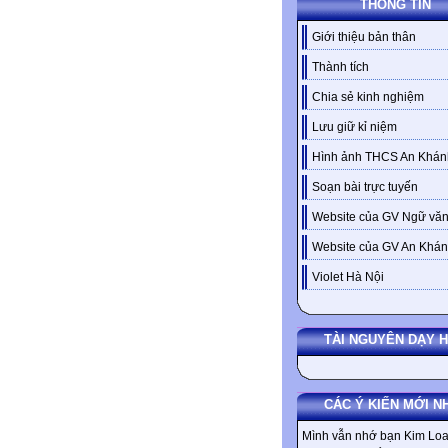
THÔNG TIN
Giới thiệu bản thân
Thành tích
Chia sẻ kinh nghiệm
Lưu giữ kỉ niệm
Hình ảnh THCS An Khán
Soạn bài trực tuyến
Website của GV Ngữ văn
Website của GV An Khá
Violet Hà Nội
TÀI NGUYÊN DẠY 
CÁC Ý KIẾN MỚI N
Mình vẫn nhớ bạn Kim Loa