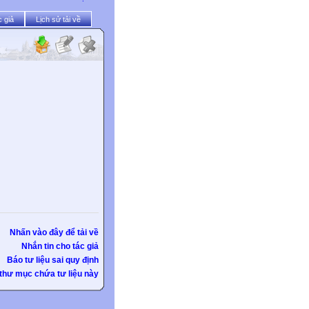
 giả
Lịch sử tải về
Nhấn vào đây để tải về
Nhắn tin cho tác giả
Báo tư liệu sai quy định
thư mục chứa tư liệu này