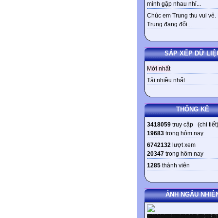
mình gặp nhau nhỉ...
Chúc em Trung thu vui vẻ.
Trung đang đối...
SẮP XẾP DỮ LIỆ
Mới nhất
Tải nhiều nhất
THỐNG KÊ
3418059
truy cập (
chi tiết
19683
trong hôm nay
6742132
lượt xem
20347
trong hôm nay
1285
thành viên
ẢNH NGẪU NHIÊ