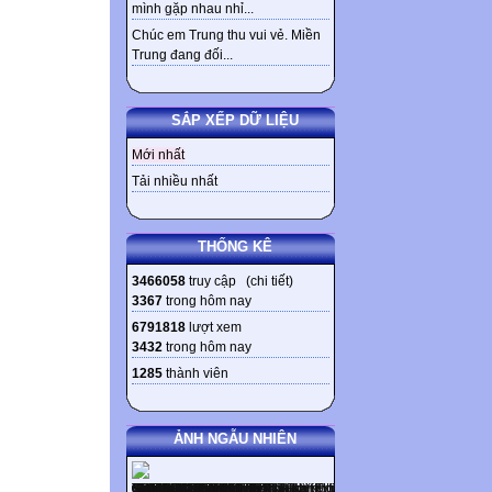
mình gặp nhau nhỉ...
Chúc em Trung thu vui vẻ. Miền
Trung đang đối...
SẮP XẾP DỮ LIỆU
Mới nhất
Tải nhiều nhất
THỐNG KÊ
3466058
truy cập (
chi tiết
)
3367
trong hôm nay
6791818
lượt xem
3432
trong hôm nay
1285
thành viên
ẢNH NGẪU NHIÊN