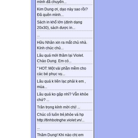
mình đã chuyển...
Kim Dung ơi, dạo này sao rồi?
Đã quên mình...
Sách in khổ lớn (định dạng
20x30), sách được in...
...
Hữu Nhân xin ra mắt chủ nhà.
Kính chúc chủ...
Lâu quá mới thăm lại Violet.
Chào Dung. Em có...
" HOT: Một vài phần mềm cho
các bé phục vụ...
Lâu quá k liên lạc phải k em ,
mùa...
Lâu quá ko gặp nhỉ? Vẫn khỏe
chứ? ...
Trân trọng kính mời chị! ...
Chúc cô luôn trẻ,khỏe và hp
http://tinhbotnghe.violet.vn/...
...
Thăm Dung! Khi nào chị em