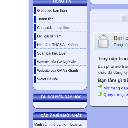
THÔNG TIN
Giới thiệu bản thân
Thành tích
Chia sẻ kinh nghiệm
Lưu giữ kỉ niệm
Bạn 
Trang nà
Hình ảnh THCS An Khánh
Soạn bài trực tuyến
Truy cập tra
Website của GV Ngữ văn.
Bạn phải mở tra
Website của GV An Khánh
khẩu đã đăng ký 
Violet Hà Nội
Bạn làm gì ti
Mở trang đă
Quay trở lại 
TÀI NGUYÊN DẠY HỌC
CÁC Ý KIẾN MỚI NHẤT
Mình vẫn nhớ bạn Kim Loan ạ,