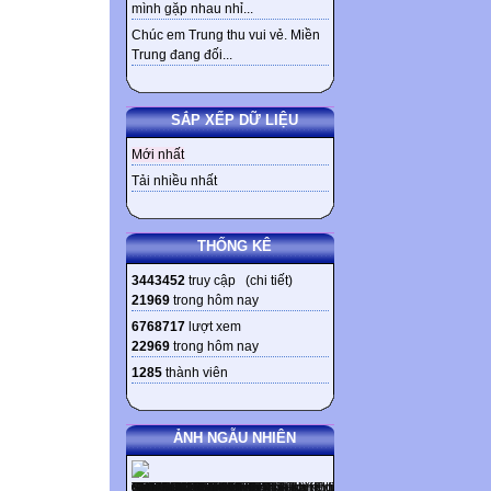
mình gặp nhau nhỉ...
Chúc em Trung thu vui vẻ. Miền
Trung đang đối...
SẮP XẾP DỮ LIỆU
Mới nhất
Tải nhiều nhất
THỐNG KÊ
3443452
truy cập (
chi tiết
)
21969
trong hôm nay
6768717
lượt xem
22969
trong hôm nay
1285
thành viên
ẢNH NGẪU NHIÊN