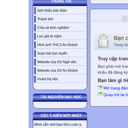
THÔNG TIN
Giới thiệu bản thân
Thành tích
Chia sẻ kinh nghiệm
Lưu giữ kỉ niệm
Bạn 
Trang nà
Hình ảnh THCS An Khánh
Soạn bài trực tuyến
Truy cập tra
Website của GV Ngữ văn.
Bạn phải mở tra
Website của GV An Khánh
khẩu đã đăng ký 
Violet Hà Nội
Bạn làm gì ti
Mở trang đă
Quay trở lại 
TÀI NGUYÊN DẠY HỌC
CÁC Ý KIẾN MỚI NHẤT
Mình vẫn nhớ bạn Kim Loan ạ,