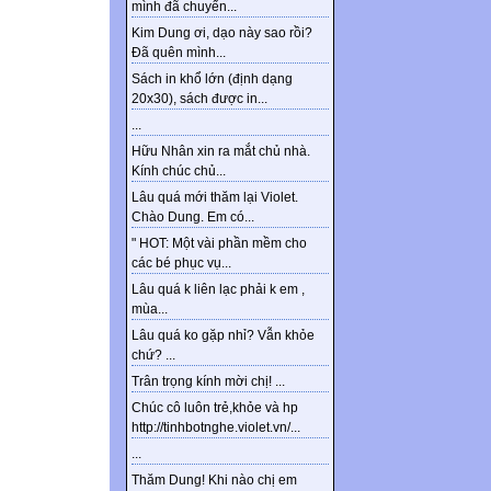
mình đã chuyển...
Kim Dung ơi, dạo này sao rồi?
Đã quên mình...
Sách in khổ lớn (định dạng
20x30), sách được in...
...
Hữu Nhân xin ra mắt chủ nhà.
Kính chúc chủ...
Lâu quá mới thăm lại Violet.
Chào Dung. Em có...
" HOT: Một vài phần mềm cho
các bé phục vụ...
Lâu quá k liên lạc phải k em ,
mùa...
Lâu quá ko gặp nhỉ? Vẫn khỏe
chứ? ...
Trân trọng kính mời chị! ...
Chúc cô luôn trẻ,khỏe và hp
http://tinhbotnghe.violet.vn/...
...
Thăm Dung! Khi nào chị em