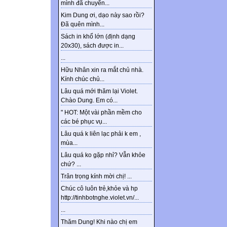
mình đã chuyển...
Kim Dung ơi, dạo này sao rồi?
Đã quên mình...
Sách in khổ lớn (định dạng
20x30), sách được in...
...
Hữu Nhân xin ra mắt chủ nhà.
Kính chúc chủ...
Lâu quá mới thăm lại Violet.
Chào Dung. Em có...
" HOT: Một vài phần mềm cho
các bé phục vụ...
Lâu quá k liên lạc phải k em ,
mùa...
Lâu quá ko gặp nhỉ? Vẫn khỏe
chứ? ...
Trân trọng kính mời chị! ...
Chúc cô luôn trẻ,khỏe và hp
http://tinhbotnghe.violet.vn/...
...
Thăm Dung! Khi nào chị em