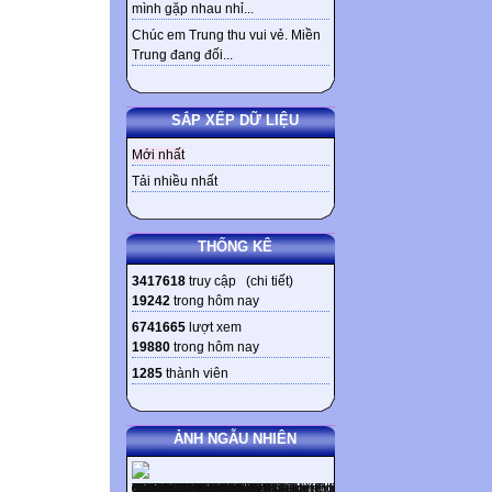
mình gặp nhau nhỉ...
Chúc em Trung thu vui vẻ. Miền
Trung đang đối...
SẮP XẾP DỮ LIỆU
Mới nhất
Tải nhiều nhất
THỐNG KÊ
3417618
truy cập (
chi tiết
)
19242
trong hôm nay
6741665
lượt xem
19880
trong hôm nay
1285
thành viên
ẢNH NGẪU NHIÊN