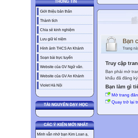
THÔNG TIN
Giới thiệu bản thân
Thành tích
Chia sẻ kinh nghiệm
Lưu giữ kỉ niệm
Bạn 
Trang nà
Hình ảnh THCS An Khánh
Soạn bài trực tuyến
Truy cập tra
Website của GV Ngữ văn.
Bạn phải mở tra
Website của GV An Khánh
khẩu đã đăng ký 
Violet Hà Nội
Bạn làm gì ti
Mở trang đă
Quay trở lại 
TÀI NGUYÊN DẠY HỌC
CÁC Ý KIẾN MỚI NHẤT
Mình vẫn nhớ bạn Kim Loan ạ,