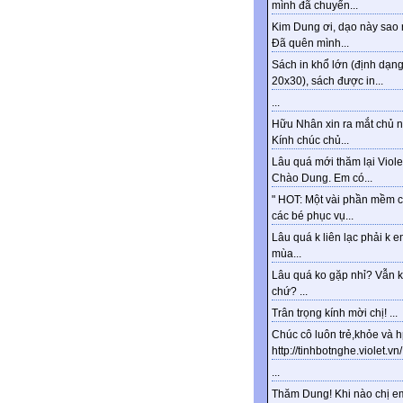
mình đã chuyển...
Kim Dung ơi, dạo này sao 
Đã quên mình...
Sách in khổ lớn (định dạn
20x30), sách được in...
...
Hữu Nhân xin ra mắt chủ n
Kính chúc chủ...
Lâu quá mới thăm lại Viole
Chào Dung. Em có...
" HOT: Một vài phần mềm 
các bé phục vụ...
Lâu quá k liên lạc phải k e
mùa...
Lâu quá ko gặp nhỉ? Vẫn 
chứ? ...
Trân trọng kính mời chị! ...
Chúc cô luôn trẻ,khỏe và 
http://tinhbotnghe.violet.vn/.
...
Thăm Dung! Khi nào chị e