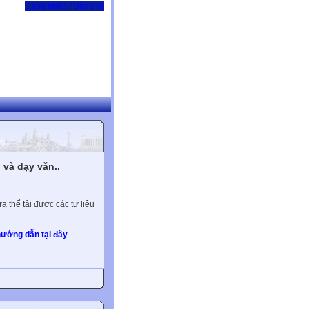
Đăng nhập / Đăng ký
và dạy văn..
 thể tải được các tư liệu
ướng dẫn tại đây