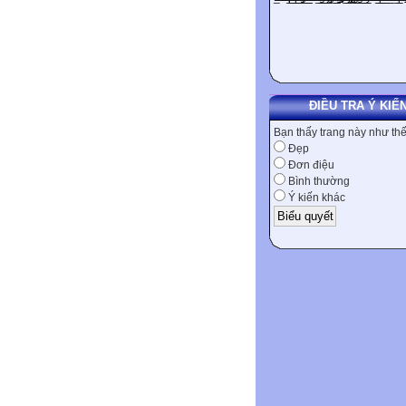
ĐIỀU TRA Ý KIẾ
Bạn thấy trang này như th
Đẹp
Đơn điệu
Bình thường
Ý kiến khác