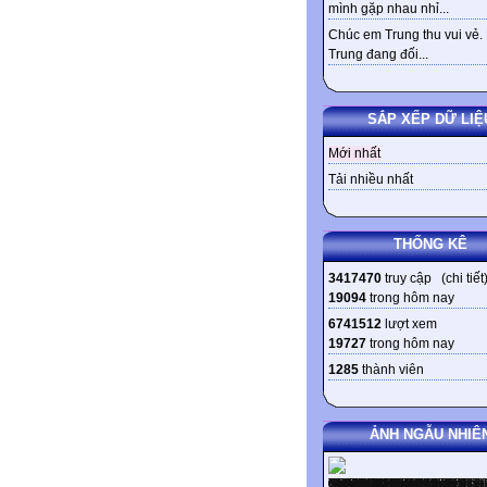
mình gặp nhau nhỉ...
Chúc em Trung thu vui vẻ.
Trung đang đối...
SẮP XẾP DỮ LIỆ
Mới nhất
Tải nhiều nhất
THỐNG KÊ
3417470
truy cập (
chi tiết
19094
trong hôm nay
6741512
lượt xem
19727
trong hôm nay
1285
thành viên
ẢNH NGẪU NHIÊ