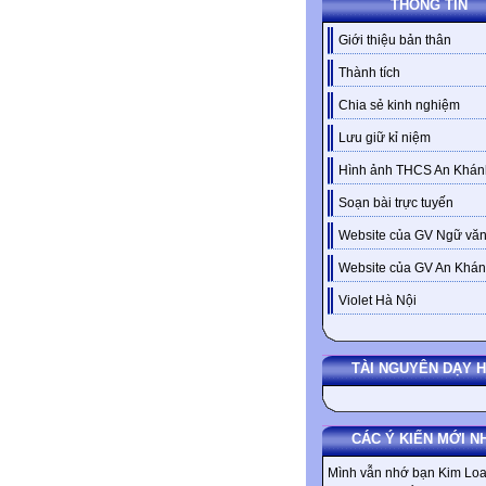
THÔNG TIN
Giới thiệu bản thân
Thành tích
Chia sẻ kinh nghiệm
Lưu giữ kỉ niệm
Hình ảnh THCS An Khán
Soạn bài trực tuyến
Website của GV Ngữ văn
Website của GV An Khá
Violet Hà Nội
TÀI NGUYÊN DẠY 
CÁC Ý KIẾN MỚI N
Mình vẫn nhớ bạn Kim Loa