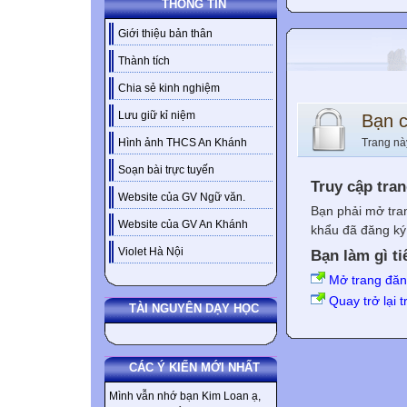
THÔNG TIN
Giới thiệu bản thân
Thành tích
Chia sẻ kinh nghiệm
Lưu giữ kỉ niệm
Bạn 
Trang nà
Hình ảnh THCS An Khánh
Soạn bài trực tuyến
Truy cập tra
Website của GV Ngữ văn.
Bạn phải mở tra
Website của GV An Khánh
khẩu đã đăng ký 
Violet Hà Nội
Bạn làm gì ti
Mở trang đă
Quay trở lại 
TÀI NGUYÊN DẠY HỌC
CÁC Ý KIẾN MỚI NHẤT
Mình vẫn nhớ bạn Kim Loan ạ,