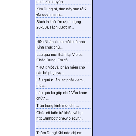
mình đã chuyển...
Kim Dung ơi, dạo này sao rồi?
Đã quên mình...
Sách in khổ lớn (định dạng
20x30), sách được in...
...
Hữu Nhân xin ra mắt chủ nhà.
Kính chúc chủ...
Lâu quá mới thăm lại Violet.
Chào Dung. Em có...
" HOT: Một vài phần mềm cho
các bé phục vụ...
Lâu quá k liên lạc phải k em ,
mùa...
Lâu quá ko gặp nhỉ? Vẫn khỏe
chứ? ...
Trân trọng kính mời chị! ...
Chúc cô luôn trẻ,khỏe và hp
http://tinhbotnghe.violet.vn/...
...
Thăm Dung! Khi nào chị em