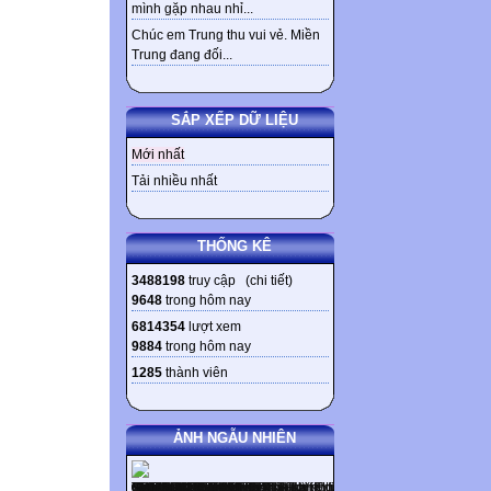
mình gặp nhau nhỉ...
Chúc em Trung thu vui vẻ. Miền
Trung đang đối...
SẮP XẾP DỮ LIỆU
Mới nhất
Tải nhiều nhất
THỐNG KÊ
3488198
truy cập (
chi tiết
)
9648
trong hôm nay
6814354
lượt xem
9884
trong hôm nay
1285
thành viên
ẢNH NGẪU NHIÊN