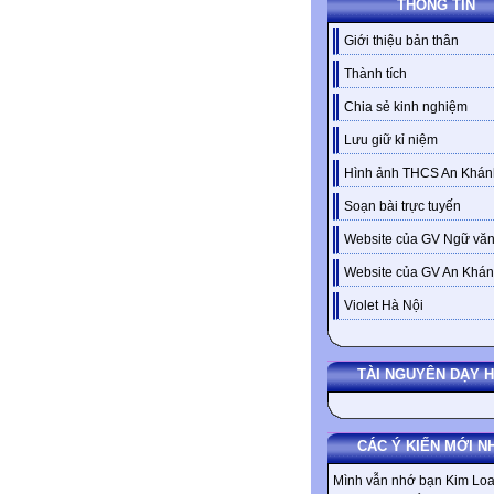
THÔNG TIN
Giới thiệu bản thân
Thành tích
Chia sẻ kinh nghiệm
Lưu giữ kỉ niệm
Hình ảnh THCS An Khán
Soạn bài trực tuyến
Website của GV Ngữ văn
Website của GV An Khá
Violet Hà Nội
TÀI NGUYÊN DẠY 
CÁC Ý KIẾN MỚI N
Mình vẫn nhớ bạn Kim Loa