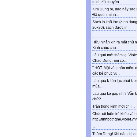
mình đã chuyển...
Kim Dung ơi, dạo này sao 
Đã quên mình...
Sách in khổ lớn (định dạn
20x30), sách được in...
...
Hữu Nhân xin ra mắt chủ n
Kính chúc chủ...
Lâu quá mới thăm lại Viole
Chào Dung. Em có...
" HOT: Một vài phần mềm 
các bé phục vụ...
Lâu quá k liên lạc phải k e
mùa...
Lâu quá ko gặp nhỉ? Vẫn 
chứ? ...
Trân trọng kính mời chị! ...
Chúc cô luôn trẻ,khỏe và 
http://tinhbotnghe.violet.vn/.
...
Thăm Dung! Khi nào chị e