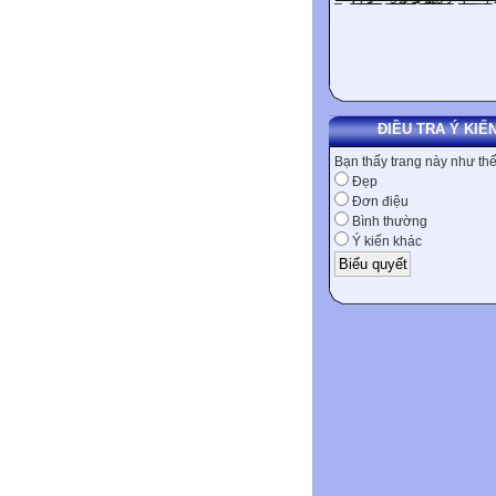
ĐIỀU TRA Ý KIẾ
Bạn thấy trang này như th
Đẹp
Đơn điệu
Bình thường
Ý kiến khác