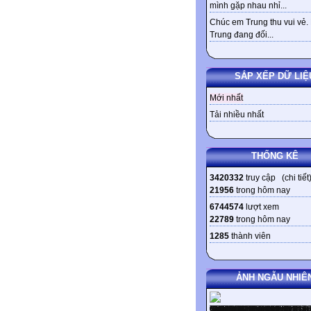
mình gặp nhau nhỉ...
Chúc em Trung thu vui vẻ.
Trung đang đối...
SẮP XẾP DỮ LIỆ
Mới nhất
Tải nhiều nhất
THỐNG KÊ
3420332
truy cập (
chi tiết
21956
trong hôm nay
6744574
lượt xem
22789
trong hôm nay
1285
thành viên
ẢNH NGẪU NHIÊ