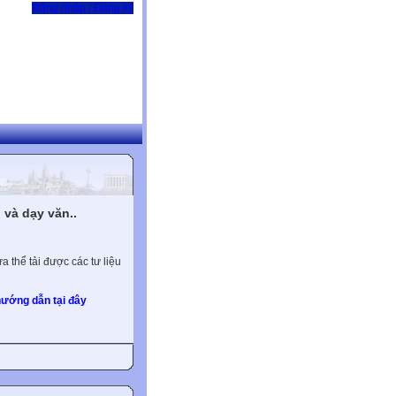
Đăng nhập / Đăng ký
và dạy văn..
 thể tải được các tư liệu
ướng dẫn tại đây