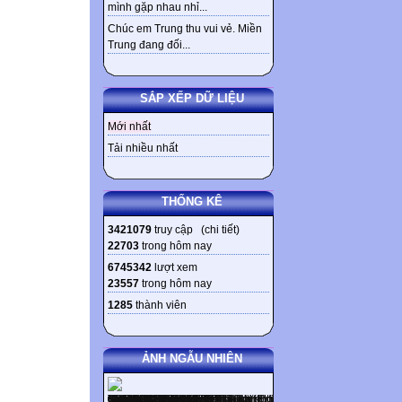
mình gặp nhau nhỉ...
Chúc em Trung thu vui vẻ. Miền
Trung đang đối...
SẮP XẾP DỮ LIỆU
Mới nhất
Tải nhiều nhất
THỐNG KÊ
3421079
truy cập (
chi tiết
)
22703
trong hôm nay
6745342
lượt xem
23557
trong hôm nay
1285
thành viên
ẢNH NGẪU NHIÊN