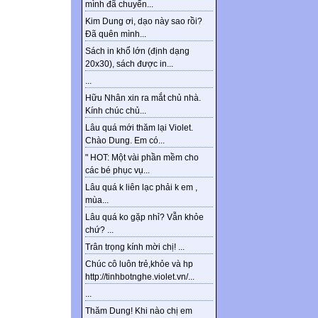
mình đã chuyển...
Kim Dung ơi, dạo này sao rồi?
Đã quên mình...
Sách in khổ lớn (định dạng
20x30), sách được in...
...
Hữu Nhân xin ra mắt chủ nhà.
Kính chúc chủ...
Lâu quá mới thăm lại Violet.
Chào Dung. Em có...
" HOT: Một vài phần mềm cho
các bé phục vụ...
Lâu quá k liên lạc phải k em ,
mùa...
Lâu quá ko gặp nhỉ? Vẫn khỏe
chứ? ...
Trân trọng kính mời chị! ...
Chúc cô luôn trẻ,khỏe và hp
http://tinhbotnghe.violet.vn/...
...
Thăm Dung! Khi nào chị em