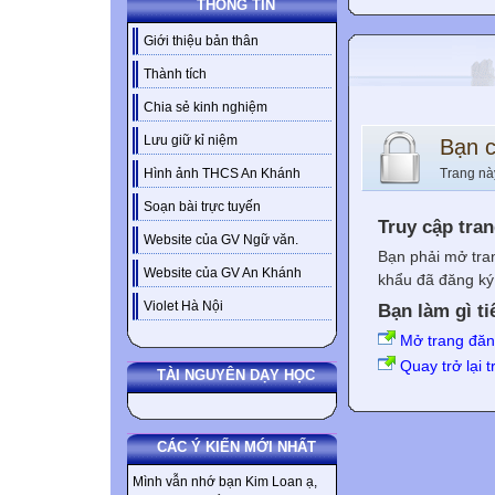
THÔNG TIN
Giới thiệu bản thân
Thành tích
Chia sẻ kinh nghiệm
Lưu giữ kỉ niệm
Bạn 
Trang nà
Hình ảnh THCS An Khánh
Soạn bài trực tuyến
Truy cập tra
Website của GV Ngữ văn.
Bạn phải mở tra
Website của GV An Khánh
khẩu đã đăng ký 
Violet Hà Nội
Bạn làm gì ti
Mở trang đă
Quay trở lại 
TÀI NGUYÊN DẠY HỌC
CÁC Ý KIẾN MỚI NHẤT
Mình vẫn nhớ bạn Kim Loan ạ,