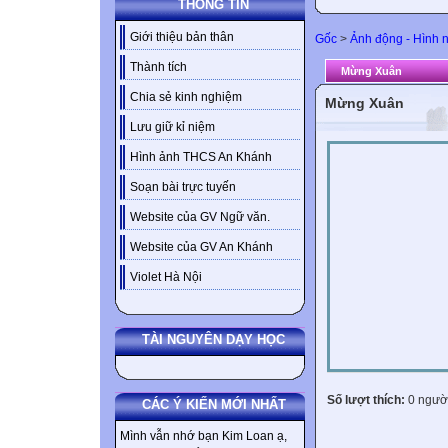
THÔNG TIN
Giới thiệu bản thân
Gốc
>
Ảnh động - Hình 
Thành tích
Mừng Xuân
Chia sẻ kinh nghiệm
Mừng Xuân
Lưu giữ kỉ niệm
Hình ảnh THCS An Khánh
Soạn bài trực tuyến
Website của GV Ngữ văn.
Website của GV An Khánh
Violet Hà Nội
TÀI NGUYÊN DẠY HỌC
Số lượt thích:
0 ngườ
CÁC Ý KIẾN MỚI NHẤT
Mình vẫn nhớ bạn Kim Loan ạ,