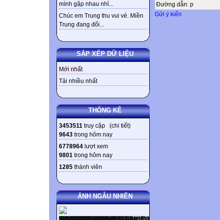
mình gặp nhau nhỉ...
Đường dẫn
:
p
Gửi ý kiến
Chúc em Trung thu vui vẻ. Miền
Trung đang đối...
SẮP XẾP DỮ LIỆU
Mới nhất
Tải nhiều nhất
THỐNG KÊ
3453511
truy cập (
chi tiết
)
9643
trong hôm nay
6778964
lượt xem
9801
trong hôm nay
1285
thành viên
ẢNH NGẪU NHIÊN