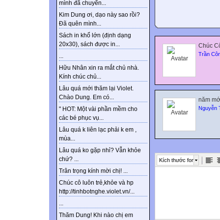
mình đã chuyển...
Kim Dung ơi, dạo này sao rồi?
Đã quên mình...
Sách in khổ lớn (định dạng
20x30), sách được in...
Chúc Cô
Trần Côn
...
Hữu Nhân xin ra mắt chủ nhà.
Kính chúc chủ...
Lâu quá mới thăm lại Violet.
Chào Dung. Em có...
năm mới
Nguyễn 
" HOT: Một vài phần mềm cho
các bé phục vụ...
Lâu quá k liên lạc phải k em ,
mùa...
Lâu quá ko gặp nhỉ? Vẫn khỏe
chứ? ...
Kích thước font
Trân trọng kính mời chị! ...
Chúc cô luôn trẻ,khỏe và hp
http://tinhbotnghe.violet.vn/...
...
Thăm Dung! Khi nào chị em