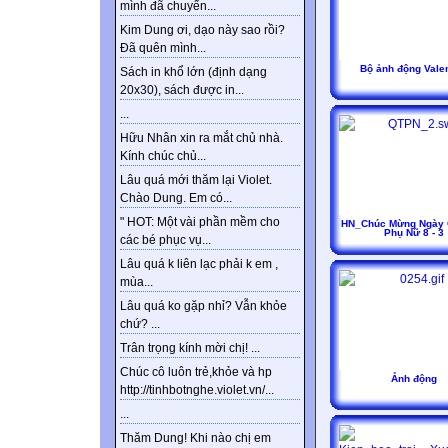
mình đã chuyển...
Kim Dung ơi, dạo này sao rồi?
Đã quên mình...
Bộ ảnh động Valen
Sách in khổ lớn (định dạng
20x30), sách được in...
...
Hữu Nhân xin ra mắt chủ nhà.
Kính chúc chủ...
Lâu quá mới thăm lại Violet.
Chào Dung. Em có...
" HOT: Một vài phần mềm cho
HN_Chúc Mừng Ngày 
Phụ Nữ 8 - 3
các bé phục vụ...
Lâu quá k liên lạc phải k em ,
mùa...
Lâu quá ko gặp nhỉ? Vẫn khỏe
chứ? ...
Trân trọng kính mời chị! ...
Chúc cô luôn trẻ,khỏe và hp
Ảnh động
http://tinhbotnghe.violet.vn/...
...
Thăm Dung! Khi nào chị em