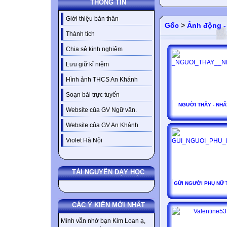
THÔNG TIN
Giới thiệu bản thân
Gốc
>
Ảnh động -
Thành tích
Chia sẻ kinh nghiệm
Lưu giữ kỉ niệm
Hình ảnh THCS An Khánh
Soạn bài trực tuyến
NGƯỜI THẦY - NHẤ
Website của GV Ngữ văn.
Website của GV An Khánh
Violet Hà Nội
TÀI NGUYÊN DẠY HỌC
GỬI NGƯỜI PHỤ NỮ 
CÁC Ý KIẾN MỚI NHẤT
Mình vẫn nhớ bạn Kim Loan ạ,