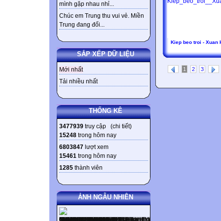
mình gặp nhau nhỉ...
Chúc em Trung thu vui vẻ. Miền
Trung đang đối...
Kiep beo troi - Xuan 
SẮP XẾP DỮ LIỆU
1
2
3
Mới nhất
Tải nhiều nhất
THỐNG KÊ
3477939
truy cập (
chi tiết
)
15248
trong hôm nay
6803847
lượt xem
15461
trong hôm nay
1285
thành viên
ẢNH NGẪU NHIÊN