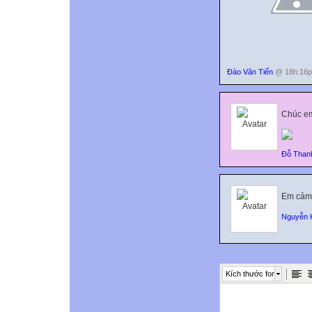
Đào Văn Tiến
@ 18h:16p
Chúc em
Đỗ Than
Em cảm 
Nguyễn 
Kích thước font