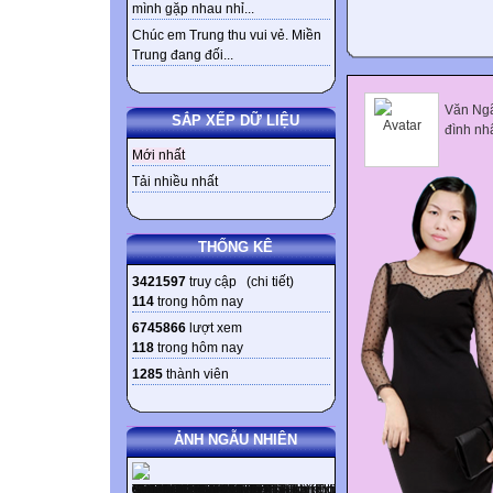
mình gặp nhau nhỉ...
Chúc em Trung thu vui vẻ. Miền
Trung đang đối...
Văn Ngã
SẮP XẾP DỮ LIỆU
đình nh
Mới nhất
Tải nhiều nhất
THỐNG KÊ
3421597
truy cập (
chi tiết
)
114
trong hôm nay
6745866
lượt xem
118
trong hôm nay
1285
thành viên
ẢNH NGẪU NHIÊN