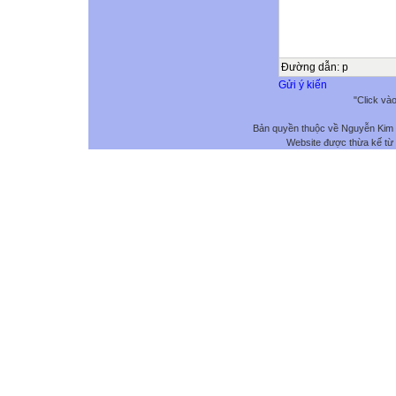
Đường dẫn
:
p
Gửi ý kiến
"Click và
Bản quyền thuộc về Nguyễn Kim
Website được thừa kế từ