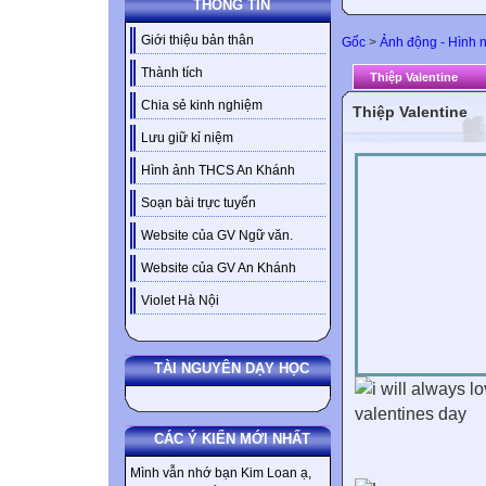
THÔNG TIN
Giới thiệu bản thân
Gốc
>
Ảnh động - Hình 
Thành tích
Thiệp Valentine
Chia sẻ kinh nghiệm
Thiệp Valentine
Lưu giữ kỉ niệm
Hình ảnh THCS An Khánh
Soạn bài trực tuyến
Website của GV Ngữ văn.
Website của GV An Khánh
Violet Hà Nội
TÀI NGUYÊN DẠY HỌC
CÁC Ý KIẾN MỚI NHẤT
Mình vẫn nhớ bạn Kim Loan ạ,