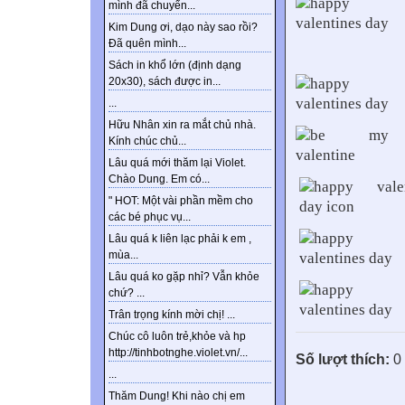
mình đã chuyển...
Kim Dung ơi, dạo này sao rồi?
Đã quên mình...
Sách in khổ lớn (định dạng
20x30), sách được in...
...
Hữu Nhân xin ra mắt chủ nhà.
Kính chúc chủ...
Lâu quá mới thăm lại Violet.
Chào Dung. Em có...
" HOT: Một vài phần mềm cho
các bé phục vụ...
Lâu quá k liên lạc phải k em ,
mùa...
Lâu quá ko gặp nhỉ? Vẫn khỏe
chứ? ...
Trân trọng kính mời chị! ...
Chúc cô luôn trẻ,khỏe và hp
http://tinhbotnghe.violet.vn/...
Số lượt thích:
0
...
Thăm Dung! Khi nào chị em