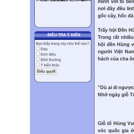
mình với tổ tiê
nơi đây đều lin
gốc cây, hốc đ
Trẩy hội Đền H
ĐIỀU TRA Ý KIẾN
Trong rất nhiề
hội đền Hùng vẫ
Bạn thấy trang này như thế nào?
Đẹp
người Việt Nam
Đơn điệu
hách của cha ô
Bình thường
Ý kiến khác
"Dù ai đi ngược
Nhớ ngày giỗ T
Giỗ tổ Hùng Vư
vóc quốc gia ở