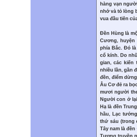
hàng vạn người
nhớ và tỏ lòng 
vua đầu tiên củ
Đền Hùng là một
Cương, huyện 
phía Bắc. Đó là
cổ kính. Do nhữ
gian, các kiến
nhiều lần, gần 
đền, điểm dừng 
Âu Cơ đẻ ra bọc
mươi người the
Người con ở lại
Hạ là đền Trung
hầu, Lạc tướng
thứ sáu (trong
Tây nam là đền 
Tương truyền n