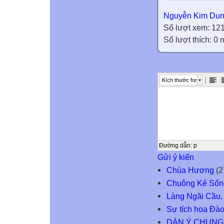
Nguyễn Kim Du
Số lượt xem: 12
Số lượt thích: 0
Kích thước font
Đường dẫn
:
p
Gửi ý kiến
Chùa Hương
(2
Chuông Kẻ Sốn
Làng Ngãi Cầu,
Sự tích hoa Đào
DÀN Ý CHUNG