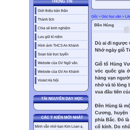
THÔNG TIN
Giới thiệu bản thân
Gốc
>
Góc học văn
>
Lớ
Thành tích
Đền Hùng
Chia sẻ kinh nghiệm
Lưu giữ kỉ niệm
Dù ai đi ngược 
Hình ảnh THCS An Khánh
Nhớ ngày giỗ T
Soạn bài trực tuyến
Website của GV Ngữ văn.
Giỗ tổ Hùng Vư
vóc quốc gia ở
Website của GV An Khánh
hàng vạn người
Violet Hà Nội
nhớ và tỏ lòng 
vua đầu tiên củ
TÀI NGUYÊN DẠY HỌC
Đền Hùng là một
Cương, huyện 
CÁC Ý KIẾN MỚI NHẤT
phía Bắc. Đó là
cổ kính. Do nhữ
Mình vẫn nhớ bạn Kim Loan ạ,