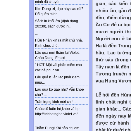
mình đã chuyển...
gian, các kiến
Kim Dung ơi, dạo này sao rồi?
nhiều lần, gần 
Đã quên mình...
đền, điểm dừng 
Sách in khổ lớn (định dạng
Âu Cơ đẻ ra bọc
20x30), sách được in...
mươi người the
...
Người con ở lại
Hữu Nhân xin ra mắt chủ nhà.
Hạ là đền Trung
Kính chúc chủ...
hầu, Lạc tướng
Lâu quá mới thăm lại Violet.
Chào Dung. Em có...
thứ sáu (trong
" HOT: Một vài phần mềm cho
Tây nam là đền 
các bé phục vụ...
Tương truyền n
Lâu quá k liên lạc phải k em ,
vua Hùng Vương 
mùa...
Lâu quá ko gặp nhỉ? Vẫn khỏe
Lễ hội đền Hùn
chứ? ...
tính chất nghi
Trân trọng kính mời chị! ...
gian khác... Cá
Chúc cô luôn trẻ,khỏe và hp
http://tinhbotnghe.violet.vn/...
đến ngày nay là
...
được cử hành đ
Thăm Dung! Khi nào chị em
phát từ dưới ch