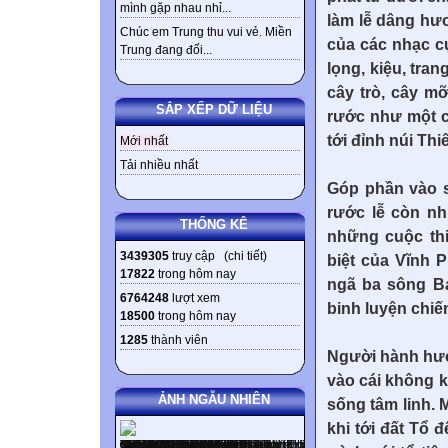
mình gặp nhau nhỉ...
làm lễ dâng hư
Chúc em Trung thu vui vẻ. Miền
của các nhạc c
Trung đang đối...
lọng, kiệu, tra
cây trò, cây m
SẮP XẾP DỮ LIỆU
rước như một c
tới đỉnh núi Thi
Mới nhất
Tải nhiều nhất
Góp phần vào s
rước lễ còn n
THỐNG KÊ
những cuộc thi
3439305
truy cập (
chi tiết
)
biệt của Vĩnh P
17822
trong hôm nay
ngã ba sông Bạ
6764248
lượt xem
binh luyện chiế
18500
trong hôm nay
1285
thành viên
Người hành hươ
vào cái không k
ẢNH NGẪU NHIÊN
sống tâm linh.
khi tới đất Tổ 