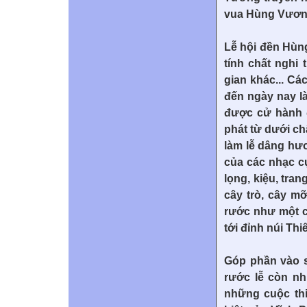
vua Hùng Vương 
Lễ hội đền Hùn
tính chất nghi
gian khác... Cá
đến ngày nay là
được cử hành đ
phát từ dưới ch
làm lễ dâng hư
của các nhạc c
lọng, kiệu, tra
cây trò, cây m
rước như một c
tới đỉnh núi Thi
Góp phần vào s
rước lễ còn n
những cuộc thi