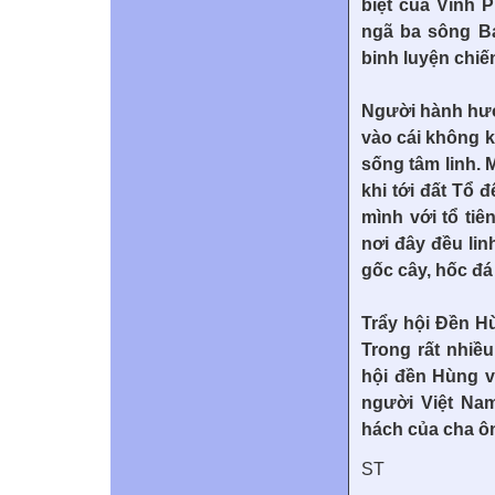
biệt của Vĩnh P
ngã ba sông Bạ
binh luyện chiế
Người hành hươ
vào cái không k
sống tâm linh.
khi tới đất Tổ 
mình với tổ tiê
nơi đây đều lin
gốc cây, hốc đ
Trẩy hội Đền H
Trong rất nhiề
hội đền Hùng vẫ
người Việt Nam
hách của cha ô
ST