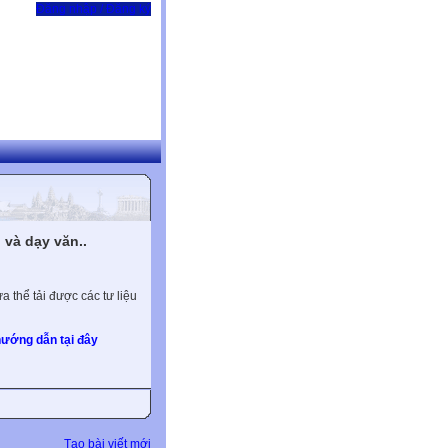
Đăng nhập / Đăng ký
và dạy văn..
 thể tải được các tư liệu
ướng dẫn tại đây
Tạo bài viết mới