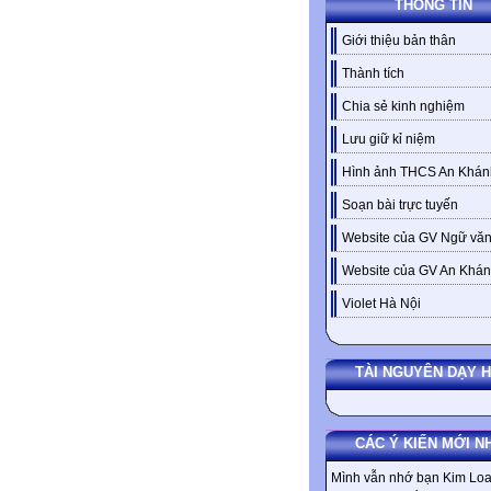
THÔNG TIN
Giới thiệu bản thân
Thành tích
Chia sẻ kinh nghiệm
Lưu giữ kỉ niệm
Hình ảnh THCS An Khán
Soạn bài trực tuyến
Website của GV Ngữ văn
Website của GV An Khá
Violet Hà Nội
TÀI NGUYÊN DẠY 
CÁC Ý KIẾN MỚI N
Mình vẫn nhớ bạn Kim Loa