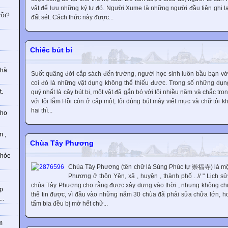
vật để lưu những ký tự đó. Người Xume là những người đầu tiên ghi lạ
rồi?
đất sét. Cách thức này được...
g
Chiếc bút bi
hà.
Suốt quãng đời cắp sách đến trường, người học sinh luôn bầu bạn với
coi đó là những vật dụng không thể thiếu được. Trong số những dụng 
t.
quý nhất là cây bút bi, một vật đã gắn bó với tôi nhiều năm và chắc tro
với tôi lắm Hồi còn ở cấp một, tôi dùng bút máy viết mực và chữ tôi 
hai thì...
cho
m ,
Chùa Tây Phương
khỏe
Chùa Tây Phương (tên chữ là Sùng Phúc tự 崇福寺) là một
Phương ở thôn Yên, xã , huyện , thành phố . // " Lịch sử
chùa Tây Phương cho rằng được xây dựng vào thời , nhưng không ch
hp
thể tin được, vì đầu vào những năm 30 chùa đã phải sửa chữa lớn, h
..
tấm bia đều bị mờ hết chữ...
m