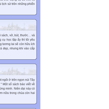
i lịch sử trên những phiến
 sách, vở, bút, thước… và
cụ học tập ấy thì tôi yêu
ng tương lai sẽ còn hữu ích
khá đẹp, nhưng khi vào cấp
 ngôi ở trên ngọn núi Tây
 " Một số sách báo viết về
ứng minh. Niên đại này có
ơn nữa trong chùa còn hai