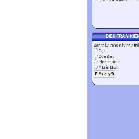
ĐIỀU TRA Ý KIẾ
Bạn thấy trang này như th
Đẹp
Đơn điệu
Bình thường
Ý kiến khác