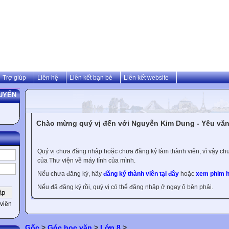
Trợ giúp
Liên hệ
Liên kết bạn bè
Liên kết website
UYẾN
Chào mừng quý vị đến với Nguyễn Kim Dung - Yêu văn 
Quý vị chưa đăng nhập hoặc chưa đăng ký làm thành viên, vì vậy chưa
của Thư viện về máy tính của mình.
Nếu chưa đăng ký, hãy
đăng ký thành viên tại đây
hoặc
xem phim h
Nếu đã đăng ký rồi, quý vị có thể đăng nhập ở ngay ô bên phải.
viên
Gốc
>
Góc học văn
>
Lớp 8
>