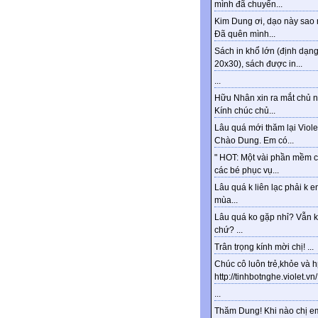
mình đã chuyển...
Kim Dung ơi, dạo này sao 
Đã quên mình...
Sách in khổ lớn (định dạn
20x30), sách được in...
...
Hữu Nhân xin ra mắt chủ n
Kính chúc chủ...
Lâu quá mới thăm lại Viole
Chào Dung. Em có...
" HOT: Một vài phần mềm 
các bé phục vụ...
Lâu quá k liên lạc phải k e
mùa...
Lâu quá ko gặp nhỉ? Vẫn 
chứ? ...
Trân trọng kính mời chị! ...
Chúc cô luôn trẻ,khỏe và 
http://tinhbotnghe.violet.vn/.
...
Thăm Dung! Khi nào chị e