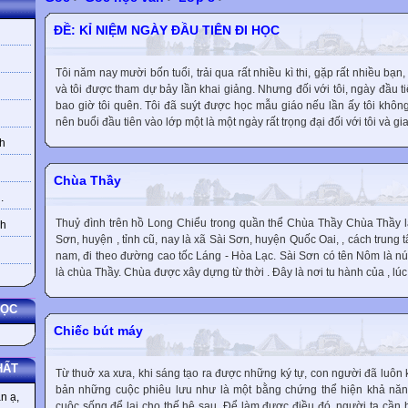
ĐỀ: KỈ NIỆM NGÀY ĐẦU TIÊN ĐI HỌC
Tôi năm nay mười bốn tuổi, trải qua rất nhiều kì thi, gặp rất nhiều bạn,
và tôi được tham dự bảy lần khai giảng. Nhưng đối với tôi, ngày đầu ti
bao giờ tôi quên. Tôi đã suýt được học mẫu giáo nếu lần ấy tôi khô
nên buổi đầu tiên vào lớp một là một ngày rất trọng đại đối với tôi và gia 
h
Chùa Thầy
.
Thuỷ đình trên hồ Long Chiểu trong quần thể Chùa Thầy Chùa Thầy l
nh
Sơn, huyện , tỉnh cũ, nay là xã Sài Sơn, huyện Quốc Oai, , cách trung
nam, đi theo đường cao tốc Láng - Hòa Lạc. Sài Sơn có tên Nôm là nú
là chùa Thầy. Chùa được xây dựng từ thời . Đây là nơi tu hành của , lúc 
HỌC
Chiếc bút máy
HẤT
Từ thuở xa xưa, khi sáng tạo ra được những ký tự, con người đã luôn 
bản những cuộc phiêu lưu như là một bằng chứng thể hiện khả năng
n ạ,
cuộc sống để lại cho thế hệ sau. Để làm được điều đó, người ta cần h