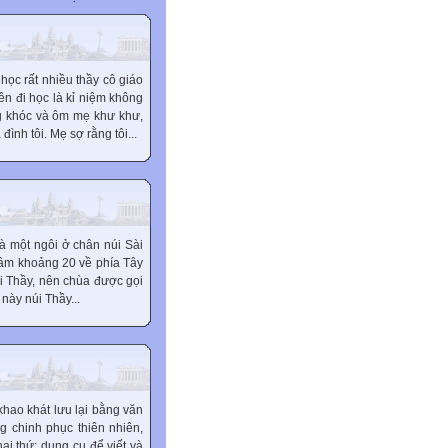
 học rất nhiều thầy cô giáo
ên đi học là kỉ niệm không
ng khóc và ôm mẹ khư khư,
đình tôi. Mẹ sợ rằng tôi...
à một ngôi ở chân núi Sài
 tâm khoảng 20 về phía Tây
i Thầy, nên chùa được gọi
này núi Thầy...
khao khát lưu lại bằng văn
 chinh phục thiên nhiên,
ai thứ: dụng cụ để viết và