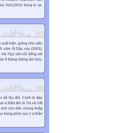
 Hợi(1803) trùng tu lại.
g xuất hiện, giống như viên
ết, năm Ất Dậu này (2005),
 Hà Tây) vốn nổi tiếng với
ào 8 tháng Giêng âm lịch),
c đã lâu đời. Cành lá đào
 vị thần tên là Trà và Uất
he chở cho dân chúng khắp
ự trừng phớt của 2 vị thần