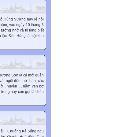
 tổ Hùng Vương hay lễ hội
 năm, vào ngày 10 tháng 3
tưởng nhớ và tỏ lòng biết
n tộc. Đền Hùng là một khu
 Hương Sơn là cả một quần
vài ngôi đền thờ thần, các
ở , huyện , , nằm ven bờ
trong hay còn gọi là chùa
ãi’’. Chuông Kẻ Sống ngụ
xã An Khánh, Hoài Đức Tam