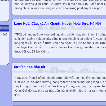
bảo và thượng điện chùa Cả được xây dựng năm 1450, đến năm Quý
Trong chùa có toà Cửu Long an vị 40 pho tượng phật quý là các pho...
Làng Ngãi Cầu, xã An Khánh, huyện Hoài Đức, Hà Nội
N
(TPO) Lề làng quê thói vẫn tươi nguyên, dù tiền hay sính thành thị bỗn
ế nào?
cuội ném xuống mặt ao, gây sóng nhưng rồi cũng lại phẳng lì. Ngày T
làng Ngãi Cầu lại có lễ rước. Văn hóa Ngãi Cầu (An Khánh, Hoài Đức,
Đình Ngãi Cầu, có lễ rước Kiệu 5 năm một lần (hàng năm đều mở hội v
được liệt vào Di tích Kiến...
Sự tích hoa Đào tết
Ngày xưa, ở phiá đông núi Sóc Sơn, Bắc Việt, có một cây hoa đào mọ
xum xuê, to lớn khác thường, bóng rậm che phủ cả một vùng rộng. Có hai
Lũy trú ngụ ở trên cây hoa đào khổng lồ này, tỏa rộng uy quyền c
vùng. Quỹ dữ hay ma quái nào bén mãng lui đến ắt khó mà tránh khỏi s
linh....