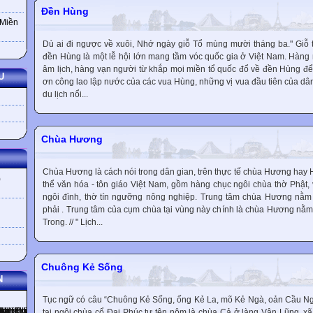
Đền Hùng
 Miền
Dù ai đi ngược về xuôi, Nhớ ngày giỗ Tổ mùng mười tháng ba." Giỗ
đền Hùng là một lễ hội lớn mang tầm vóc quốc gia ở Việt Nam. Hàng
âm lịch, hàng vạn người từ khắp mọi miền tổ quốc đổ về đền Hùng để 
U
ơn công lao lập nước của các vua Hùng, những vị vua đầu tiên của dâ
du lịch nổi...
Chùa Hương
Chùa Hương là cách nói trong dân gian, trên thực tế chùa Hương hay
)
thể văn hóa - tôn giáo Việt Nam, gồm hàng chục ngôi chùa thờ Phật, 
ngôi đình, thờ tín ngưỡng nông nghiệp. Trung tâm chùa Hương nằm 
phải . Trung tâm của cụm chùa tại vùng này chính là chùa Hương nằm 
Trong. // " Lịch...
Chuông Kẻ Sống
N
Tục ngữ có câu “Chuông Kẻ Sống, ống Kẻ La, mõ Kẻ Ngà, oản Cầu Ng
tại ngôi chùa cổ Đai Phúc tự tên nôm là chùa Cả ở làng Vân Lũng, 