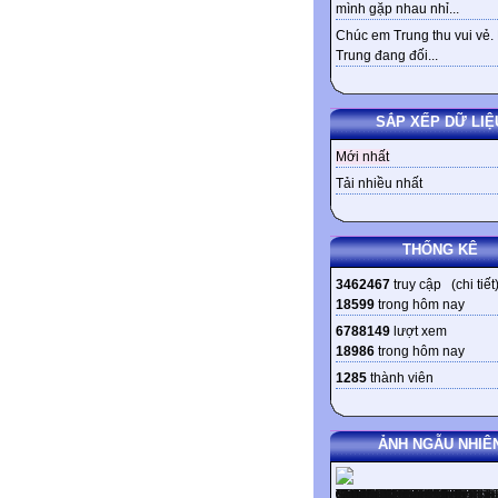
mình gặp nhau nhỉ...
Chúc em Trung thu vui vẻ.
Trung đang đối...
SẮP XẾP DỮ LIỆ
Mới nhất
Tải nhiều nhất
THỐNG KÊ
3462467
truy cập (
chi tiết
18599
trong hôm nay
6788149
lượt xem
18986
trong hôm nay
1285
thành viên
ẢNH NGẪU NHIÊ