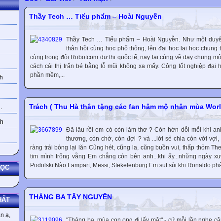
Thầy Tech … Tiểu phẩm – Hoài Nguyễn
Thầy Tech … Tiểu phẩm – Hoài Nguyễn. Như một duyê
thân hồi cùng học phổ thông, lên đại học lại học chung
cùng trong đội Robotcom dự thi quốc tế, nay lại cùng về dạy chung m
cách cái thị trấn bé bằng lỗ mũi không xa mấy. Công tốt nghiệp đại
phần mềm,...
h
Trách ( Thu Hà thân tặng các fan hâm mộ nhân mùa Wor
.
nh
Đã lâu rồi em có còn làm thơ ? Còn hờn dỗi mỗi khi a
thương, còn chờ, còn đợi ? và ...lời sẻ chia còn vời vợi
ràng trái bóng lại lăn Cũng hét, cũng la, cũng buồn vui, thấp thỏm Th
tim mình trống vằng Em chẳng còn bên anh...khi ấy...những ngày x
Podolski Nào Lampart, Messi, Stekelenburg Em sụt sùi khi Ronaldo phải
HỌC
THÁNG BA TÂY NGUYÊN
HẤT
n ạ,
"Tháng ba, mùa con ong đi lấy mật" - cứ mỗi lần nghe câu 