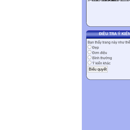
ĐIỀU TRA Ý KIẾ
Bạn thấy trang này như th
Đẹp
Đơn điệu
Bình thường
Ý kiến khác