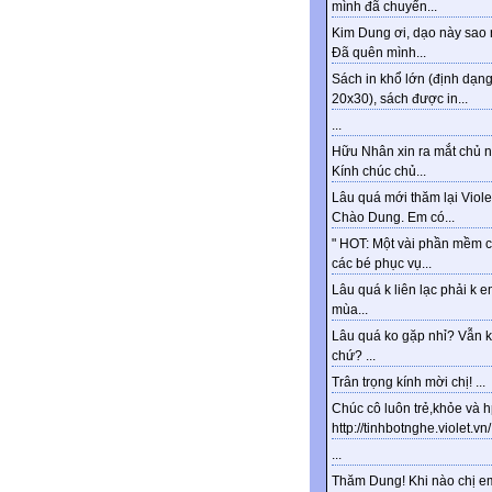
mình đã chuyển...
Kim Dung ơi, dạo này sao 
Đã quên mình...
Sách in khổ lớn (định dạn
20x30), sách được in...
...
Hữu Nhân xin ra mắt chủ n
Kính chúc chủ...
Lâu quá mới thăm lại Viole
Chào Dung. Em có...
" HOT: Một vài phần mềm 
các bé phục vụ...
Lâu quá k liên lạc phải k e
mùa...
Lâu quá ko gặp nhỉ? Vẫn 
chứ? ...
Trân trọng kính mời chị! ...
Chúc cô luôn trẻ,khỏe và 
http://tinhbotnghe.violet.vn/.
...
Thăm Dung! Khi nào chị e