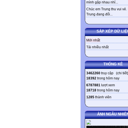
mình gặp nhau nhỉ...
Chúc em Trung thu vui vẻ.
Trung đang đối...
SẮP XẾP DỮ LIỆ
Mới nhất
Tải nhiều nhất
THỐNG KÊ
3462260
truy cập (
chi tiết
18392
trong hôm nay
6787881
lượt xem
18718
trong hôm nay
1285
thành viên
ẢNH NGẪU NHIÊ