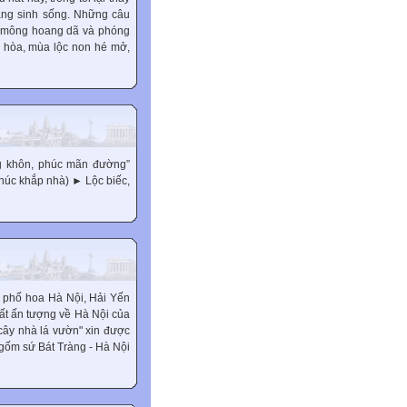
ang sinh sống. Những câu
h mông hoang dã và phóng
o hòa, mùa lộc non hé mở,
ng khôn, phúc mãn đường”
phúc khắp nhà) ► Lộc biếc,
i phố hoa Hà Nội, Hải Yến
ất ấn tượng về Hà Nội của
cây nhà lá vườn" xin được
 gốm sứ Bát Tràng - Hà Nội