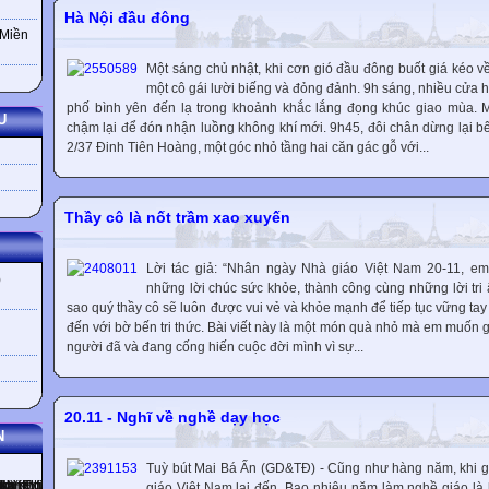
Hà Nội đầu đông
 Miền
Một sáng chủ nhật, khi cơn gió đầu đông buốt giá kéo v
một cô gái lười biếng và đỏng đảnh. 9h sáng, nhiều cửa 
phố bình yên đến lạ trong khoảnh khắc lắng đọng khúc giao mùa.
U
chậm lại để đón nhận luồng không khí mới. 9h45, đôi chân dừng lại b
2/37 Đinh Tiên Hoàng, một góc nhỏ tầng hai căn gác gỗ với...
Thầy cô là nốt trầm xao xuyến
Lời tác giả: “Nhân ngày Nhà giáo Việt Nam 20-11, em
)
những lời chúc sức khỏe, thành công cùng những lời tri
sao quý thầy cô sẽ luôn được vui vẻ và khỏe mạnh để tiếp tục vững tay
đến với bờ bến tri thức. Bài viết này là một món quà nhỏ mà em muốn 
người đã và đang cống hiến cuộc đời mình vì sự...
20.11 - Nghĩ về nghề dạy học
N
Tuỳ bút Mai Bá Ấn (GD&TĐ) - Cũng như hàng năm, khi g
giáo Việt Nam lại đến. Bao nhiêu năm làm nghề giáo là 