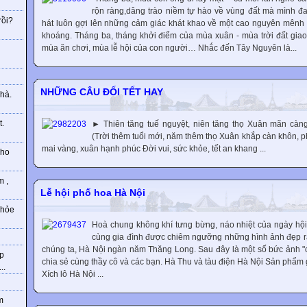
rộn ràng,dâng trào niềm tự hào về vùng đất mà mình đ
rồi?
hát luôn gợi lên những cảm giác khát khao về một cao nguyên mên
khoáng. Tháng ba, tháng khởi điểm của mùa xuân - mùa trời đất gia
mùa ăn chơi, mùa lễ hội của con người… Nhắc đến Tây Nguyên là...
g
NHỮNG CÂU ĐỐI TẾT HAY
hà.
t.
► Thiên tăng tuế nguyệt, niên tăng thọ Xuân mãn cà
(Trời thêm tuổi mới, năm thêm thọ Xuân khắp càn khôn, 
mai vàng, xuân hạnh phúc Đời vui, sức khỏe, tết an khang ...
cho
m ,
Lễ hội phố hoa Hà Nội
khỏe
Hoà chung không khí tưng bừng, náo nhiệt của ngày hộ
cùng gia đình được chiêm ngưỡng những hình ảnh đẹp r
chúng ta, Hà Nội ngàn năm Thăng Long. Sau đây là một số bức ảnh "
hp
chia sẻ cùng thầy cô và các bạn. Hà Thu và tàu điện Hà Nội Sản phẩm
..
Xích lô Hà Nội ...
m