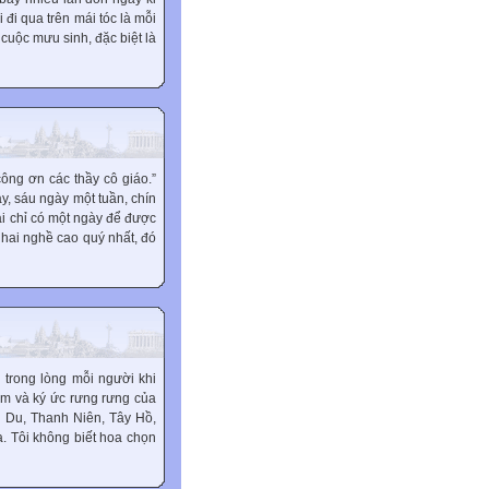
đi qua trên mái tóc là mỗi
cuộc mưu sinh, đặc biệt là
công ơn các thầy cô giáo.”
y, sáu ngày một tuần, chín
ại chỉ có một ngày để được
ó hai nghề cao quý nhất, đó
 trong lòng mỗi người khi
ệm và ký ức rưng rưng của
n Du, Thanh Niên, Tây Hồ,
. Tôi không biết hoa chọn