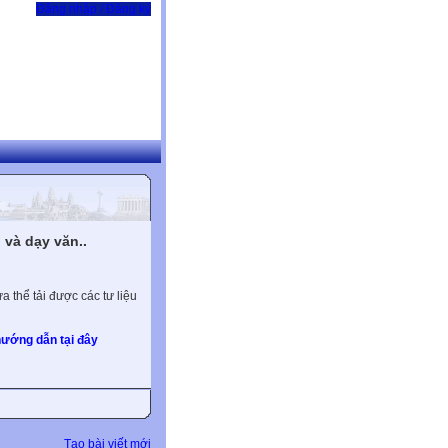
Đăng nhập / Đăng ký
và dạy văn..
 thể tải được các tư liệu
ướng dẫn tại đây
Tạo bài viết mới