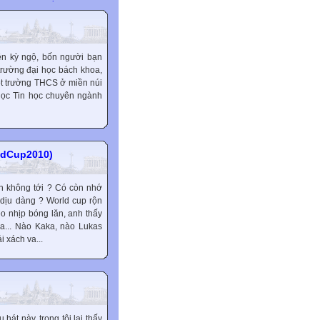
n kỳ ngộ, bốn người bạn
 trường đại học bách khoa,
ột trường THCS ở miền núi
 học Tin học chuyên ngành
ldCup2010)
nh không tới ? Có còn nhớ
, dịu dàng ? World cup rộn
eo nhịp bóng lăn, anh thấy
ưa... Nào Kaka, nào Lukas
 xách va...
hát này, trong tôi lại thấy