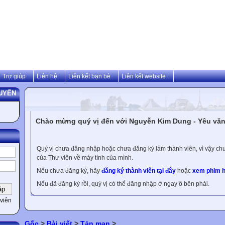
Trợ giúp
Liên hệ
Liên kết bạn bè
Liên kết website
UYẾN
Chào mừng quý vị đến với Nguyễn Kim Dung - Yêu văn 
Quý vị chưa đăng nhập hoặc chưa đăng ký làm thành viên, vì vậy chưa
của Thư viện về máy tính của mình.
Nếu chưa đăng ký, hãy
đăng ký thành viên tại đây
hoặc
xem phim h
Nếu đã đăng ký rồi, quý vị có thể đăng nhập ở ngay ô bên phải.
viên
Gốc
>
Bài viết
>
Tản mạn
>