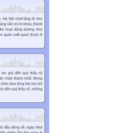
ề, Hà Nội chợt lặng lẽ như
hàng vẫn im ỉm khóa, thành
 Mọi hoạt động dường như
ên quán café quen thuộc ở
 xin gửi đến quý thầy cô
 ân chân thành nhất. Mong
 chèo đưa từng lớp học trò
gửi đến quý thầy cô, những
ió đầu đông về, ngày Nhà
bấy nhiêu lần đón ngày kỉ