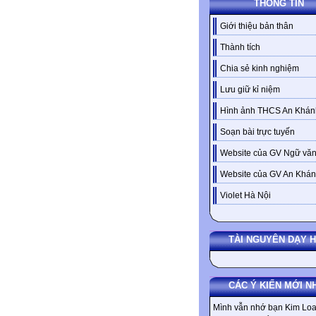
THÔNG TIN
Giới thiệu bản thân
Thành tích
Chia sẻ kinh nghiệm
Lưu giữ kỉ niệm
Hình ảnh THCS An Khán
Soạn bài trực tuyến
Website của GV Ngữ văn
Website của GV An Khá
Violet Hà Nội
TÀI NGUYÊN DẠY 
CÁC Ý KIẾN MỚI N
Mình vẫn nhớ bạn Kim Loa