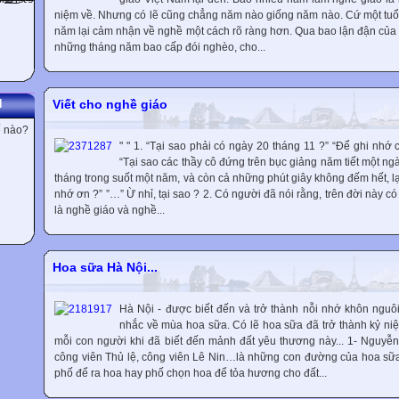
niệm về. Nhưng có lẽ cũng chẳng năm nào giống năm nào. Cứ một tuổi 
năm lại cảm nhận về nghề một cách rõ ràng hơn. Qua bao lận đận của 
những tháng năm bao cấp đói nghèo, cho...
Viết cho nghề giáo
N
ế nào?
" " 1. “Tại sao phải có ngày 20 tháng 11 ?” “Để ghi nhớ 
“Tại sao các thầy cô đứng trên bục giảng năm tiết một ngà
tháng trong suốt một năm, và còn cả những phút giây không đếm hết, l
nhớ ơn ?” ”…” Ừ nhỉ, tại sao ? 2. Có người đã nói rằng, trên đời này c
là nghề giáo và nghề...
Hoa sữa Hà Nội...
Hà Nội - được biết đến và trở thành nỗi nhớ khôn nguôi
nhắc về mùa hoa sữa. Có lẽ hoa sữa đã trở thành kỷ ni
mỗi con người khi đã biết đến mảnh đất yêu thương này... 1- Nguyễ
công viên Thủ lệ, công viên Lê Nin…là những con đường của hoa sữa
phố để ra hoa hay phố chọn hoa để tỏa hương cho đất...